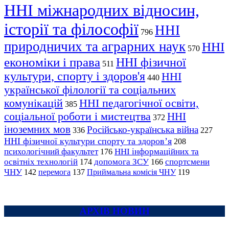
ННІ міжнародних відносин,
історії та філософії
ННІ
796
природничих та аграрних наук
ННІ
570
економіки і права
ННІ фізичної
511
культури, спорту і здоров'я
ННІ
440
української філології та соціальних
комунікацій
ННІ педагогічної освіти,
385
соціальної роботи і мистецтва
ННІ
372
іноземних мов
Російсько-українська війна
336
227
ННІ фізичної культури спорту та здоров’я
208
психологічний факультет
ННІ інформаційних та
176
освітніх технологій
допомога ЗСУ
спортсмени
174
166
ЧНУ
перемога
142
137
Приймальна комісія ЧНУ
119
АРХІВ НОВИН