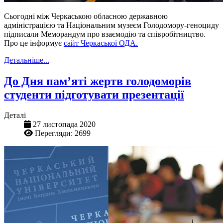
Сьогодні між Черкаською обласною державною
адміністрацією та Національним музеєм Голодомору-геноциду
підписали Меморандум про взаємодію та співробітництво.
Про це інформує
сайт Черкаської ОДА.
Детальніше...
До Дня пам’яті жертв голодоморів
студенти підготувати презентації
Деталі
27 листопада 2020
Перегляди: 2699