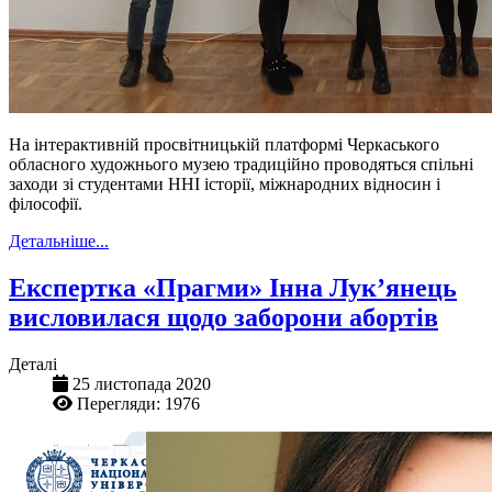
На інтерактивній просвітницькій платформі Черкаського
обласного художнього музею традиційно проводяться спільні
заходи зі студентами ННІ історії, міжнародних відносин і
філософії.
Детальніше...
Експертка «Прагми» Інна Лук’янець
висловилася щодо заборони абортів
Деталі
25 листопада 2020
Перегляди: 1976