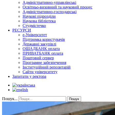
Адміністративно-управлінські
Освітньо-виховний та науковий процес
Адміністративно-господарські
Наукові підрозділи
Наукова бібліотека
Студмістечко
РЕСУРСИ
е-Університет
Підтримка користувачів
Державні закупівлі
ОЩАДБАНК оплата
ПРИВАТБАНК оплата
Поштовий сервер
Програмне забезпечення
Інституційний репозитарій
Сайти університету
Запитати у ректора
Пошук...
Пошук