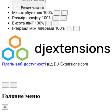
Режим читання
Масштабування
100
%
Розмір шрифту
100
%
Висота лінії
100
%
Інтервал між літерами
100
%
Плагін веб-доступності
від DJ-Extensions.com
Головне меню
×