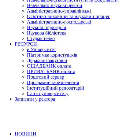
Навчально-наукові центри
Адміністративно-управлінські
Освітньо-виховний та науковий процес
Адміністративно-господарські
Наукові підрозділи
Наукова бібліотека
Студмістечко
РЕСУРСИ
е-Університет
Підтримка користувачів
Державні закупівлі
ОЩАДБАНК оплата
ПРИВАТБАНК оплата
Поштовий сервер
Програмне забезпечення
Інституційний репозитарій
Сайти університету
Запитати у ректора
НОВИНИ