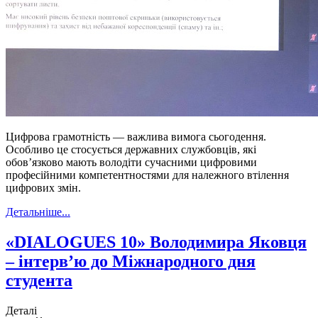
Цифрова грамотність — важлива вимога сьогодення.
Особливо це стосується державних службовців, які
обов’язково мають володіти сучасними цифровими
професійними компетентностями для належного втілення
цифрових змін.
Детальніше...
«DIALOGUES 10» Володимира Яковця
– інтерв’ю до Міжнародного дня
студента
Деталі