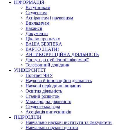
ІНФОРМАЦІЯ
Вступникам
Студентам
Аспірантам і науковцям
Викладачам
Вакансії
Документи
Цікаво про науку
ВАША БЕЗПЕКА
ВАРТО ЗНАТИ!
АНТИКОРУПЦІЙНА ДІЯЛЬНІСТЬ
Доступ до публічної інформації
Телефонний довідник
УНІВЕРСИТЕТ
Портрет ЧНУ
Наукова й інноваційна діяльність
Наукові періодичні видання
Освітня діяльність
Сталий розвиток
Міжнародна діяльність
Студентська рада
Асоціація випускників
ПІДРОЗДІЛИ
Навчально-наукові інститути та факультети
Навчально-наукові центри