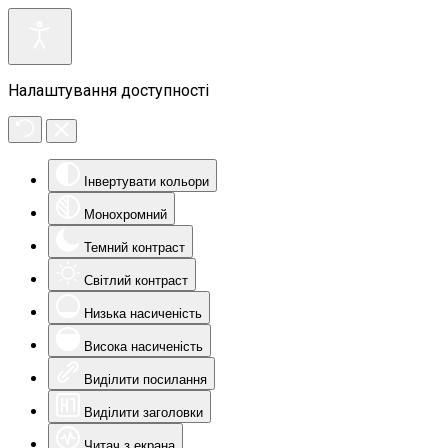
Налаштування доступності
Інвертувати кольори
Монохромний
Темний контраст
Світлий контраст
Низька насиченість
Висока насиченість
Виділити посилання
Виділити заголовки
Читач з екрана