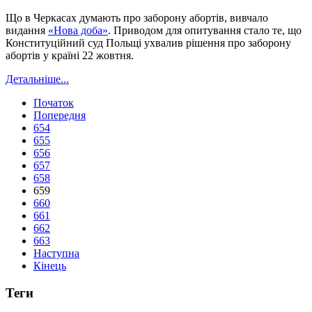
Що в Черкасах думають про заборону абортів, вивчало
видання
«Нова доба»
. Приводом для опитування стало те, що
Конституційний суд Польщі ухвалив рішення про заборону
абортів у країні 22 жовтня.
Детальніше...
Початок
Попередня
654
655
656
657
658
659
660
661
662
663
Наступна
Кінець
Теги