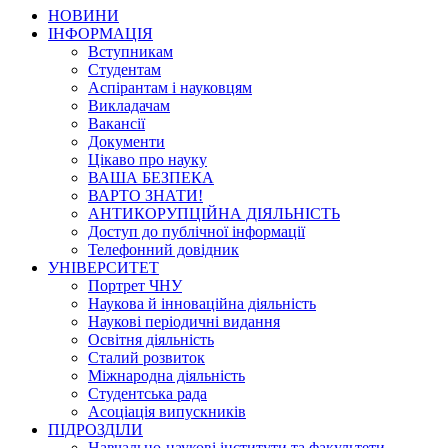
НОВИНИ
ІНФОРМАЦІЯ
Вступникам
Студентам
Аспірантам і науковцям
Викладачам
Вакансії
Документи
Цікаво про науку
ВАША БЕЗПЕКА
ВАРТО ЗНАТИ!
АНТИКОРУПЦІЙНА ДІЯЛЬНІСТЬ
Доступ до публічної інформації
Телефонний довідник
УНІВЕРСИТЕТ
Портрет ЧНУ
Наукова й інноваційна діяльність
Наукові періодичні видання
Освітня діяльність
Сталий розвиток
Міжнародна діяльність
Студентська рада
Асоціація випускників
ПІДРОЗДІЛИ
Навчально-наукові інститути та факультети