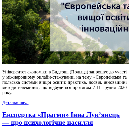
Університет економіки в Бидгощі (Польща) запрошує до участі
у міжнародному онлайн-стажуванні
на тему
Європейська та
«
польська системи вищої освіти: практика, досвід, інноваційні
методи навчання
, що відбудеться протягом 7-11
грудня 2020
»
року.
Детальніше...
Експертка «Прагми» Інна Лук’янець
— про психологічне насилля