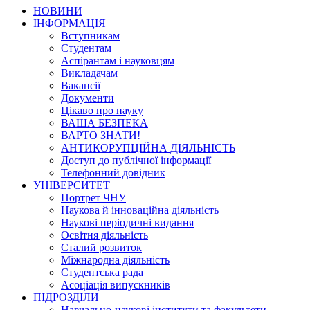
НОВИНИ
ІНФОРМАЦІЯ
Вступникам
Студентам
Аспірантам і науковцям
Викладачам
Вакансії
Документи
Цікаво про науку
ВАША БЕЗПЕКА
ВАРТО ЗНАТИ!
АНТИКОРУПЦІЙНА ДІЯЛЬНІСТЬ
Доступ до публічної інформації
Телефонний довідник
УНІВЕРСИТЕТ
Портрет ЧНУ
Наукова й інноваційна діяльність
Наукові періодичні видання
Освітня діяльність
Сталий розвиток
Міжнародна діяльність
Студентська рада
Асоціація випускників
ПІДРОЗДІЛИ
Навчально-наукові інститути та факультети