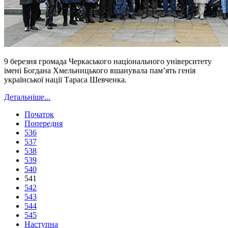
9 березня громада Черкаського національного університету
імені Богдана Хмельницького вшанувала пам’ять генія
української нації Тараса Шевченка.
Детальніше...
Початок
Попередня
536
537
538
539
540
541
542
543
544
545
Наступна