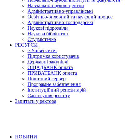
Навчально-наукові центри
Адміністративно-управлінські
Освітньо-виховний та науковий процес
Адміністративно-господарські
Наукові підрозділи
Наукова бібліотека
Студмістечко
РЕСУРСИ
е-Університет
Підтримка користувачів
Державні закупівлі
ОЩАДБАНК оплата
ПРИВАТБАНК оплата
Поштовий сервер
Програмне забезпечення
Інституційний репозитарій
Сайти університету
Запитати у ректора
НОВИНИ