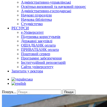
Адміністративно-управлінські
Освітньо-виховний та науковий процес
Адміністративно-господарські
Наукові підрозділи
Наукова бібліотека
Студмістечко
РЕСУРСИ
е-Університет
Підтримка користувачів
Державні закупівлі
ОЩАДБАНК оплата
ПРИВАТБАНК оплата
Поштовий сервер
Програмне забезпечення
Інституційний репозитарій
Сайти університету
Запитати у ректора
Пошук...
Пошук