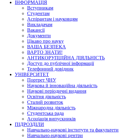
ІНФОРМАЦІЯ
Вступникам
Студентам
Аспірантам і науковцям
Викладачам
Вакансії
Документи
Цікаво про науку
ВАША БЕЗПЕКА
ВАРТО ЗНАТИ!
АНТИКОРУПЦІЙНА ДІЯЛЬНІСТЬ
Доступ до публічної інформації
Телефонний довідник
УНІВЕРСИТЕТ
Портрет ЧНУ
Наукова й інноваційна діяльність
Наукові періодичні видання
Освітня діяльність
Сталий розвиток
Міжнародна діяльність
Студентська рада
Асоціація випускників
ПІДРОЗДІЛИ
Навчально-наукові інститути та факультети
Навчально-наукові центри