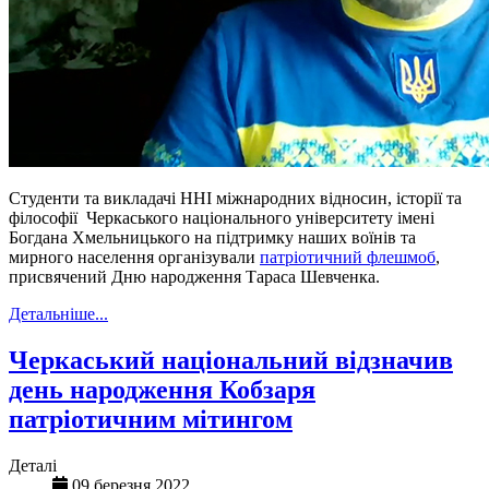
Студенти та викладачі ННІ міжнародних відносин, історії та
філософії Черкаського національного університету імені
Богдана Хмельницького на підтримку наших воїнів та
мирного населення організували
патріотичний флешмоб
,
присвячений Дню народження Тараса Шевченка.
Детальніше...
Черкаський національний відзначив
день народження Кобзаря
патріотичним мітингом
Деталі
09 березня 2022