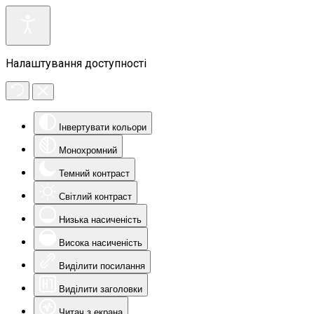
Налаштування доступності
Інвертувати кольори
Монохромний
Темний контраст
Світлий контраст
Низька насиченість
Висока насиченість
Виділити посилання
Виділити заголовки
Читач з екрана