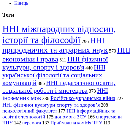
Кінець
Теги
ННІ міжнародних відносин,
історії та філософії
ННІ
796
природничих та аграрних наук
ННІ
570
економіки і права
ННІ фізичної
511
культури, спорту і здоров'я
ННІ
440
української філології та соціальних
комунікацій
ННІ педагогічної освіти,
385
соціальної роботи і мистецтва
ННІ
373
іноземних мов
Російсько-українська війна
336
227
ННІ фізичної культури спорту та здоров’я
208
психологічний факультет
ННІ інформаційних та
177
освітніх технологій
допомога ЗСУ
спортсмени
175
166
ЧНУ
перемога
142
137
Приймальна комісія ЧНУ
119