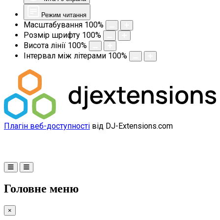
Режим читання
Масштабування
100
%
Розмір шрифту
100
%
Висота лінії
100
%
Інтервал між літерами
100
%
Плагін веб-доступності
від DJ-Extensions.com
Головне меню
×