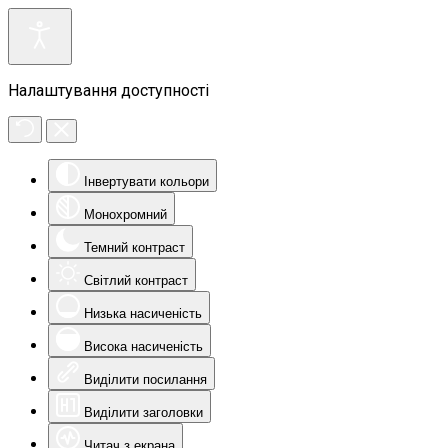
Налаштування доступності
Інвертувати кольори
Монохромний
Темний контраст
Світлий контраст
Низька насиченість
Висока насиченість
Виділити посилання
Виділити заголовки
Читач з екрана