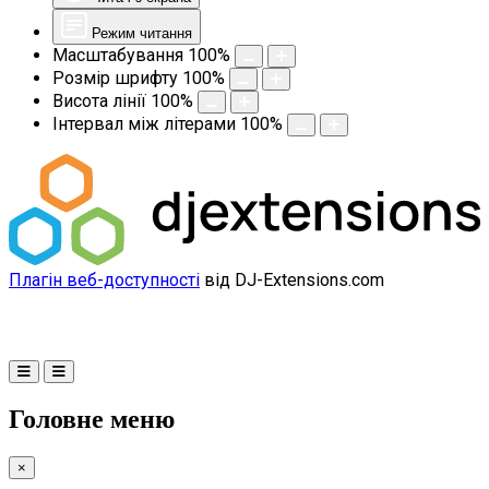
Режим читання
Масштабування
100
%
Розмір шрифту
100
%
Висота лінії
100
%
Інтервал між літерами
100
%
Плагін веб-доступності
від DJ-Extensions.com
Головне меню
×