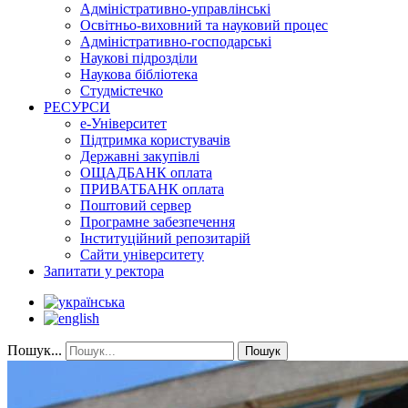
Адміністративно-управлінські
Освітньо-виховний та науковий процес
Адміністративно-господарські
Наукові підрозділи
Наукова бібліотека
Студмістечко
РЕСУРСИ
е-Університет
Підтримка користувачів
Державні закупівлі
ОЩАДБАНК оплата
ПРИВАТБАНК оплата
Поштовий сервер
Програмне забезпечення
Інституційний репозитарій
Сайти університету
Запитати у ректора
Пошук...
Пошук