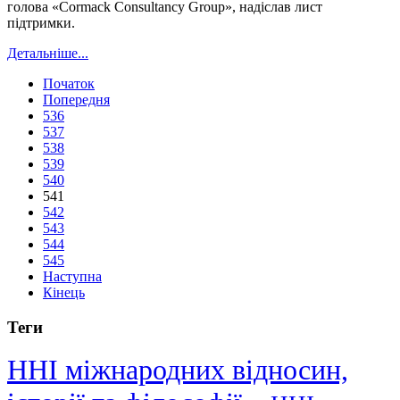
голова «Cormack Consultancy Group», надіслав лист
підтримки.
Детальніше...
Початок
Попередня
536
537
538
539
540
541
542
543
544
545
Наступна
Кінець
Теги
ННІ міжнародних відносин,