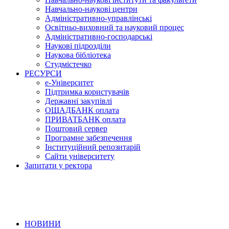
Навчально-наукові центри
Адміністративно-управлінські
Освітньо-виховний та науковий процес
Адміністративно-господарські
Наукові підрозділи
Наукова бібліотека
Студмістечко
РЕСУРСИ
е-Університет
Підтримка користувачів
Державні закупівлі
ОЩАДБАНК оплата
ПРИВАТБАНК оплата
Поштовий сервер
Програмне забезпечення
Інституційний репозитарій
Сайти університету
Запитати у ректора
НОВИНИ