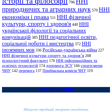
історії та філософії
ННІ
796
природничих та аграрних наук
ННІ
570
економіки і права
ННІ фізичної
511
культури, спорту і здоров'я
ННІ
440
української філології та соціальних
комунікацій
ННІ педагогічної освіти,
385
соціальної роботи і мистецтва
ННІ
372
іноземних мов
Російсько-українська війна
336
227
ННІ фізичної культури спорту та здоров’я
208
психологічний факультет
ННІ інформаційних та
176
освітніх технологій
допомога ЗСУ
спортсмени
174
166
ЧНУ
перемога
142
137
Приймальна комісія ЧНУ
119
АРХІВ НОВИН