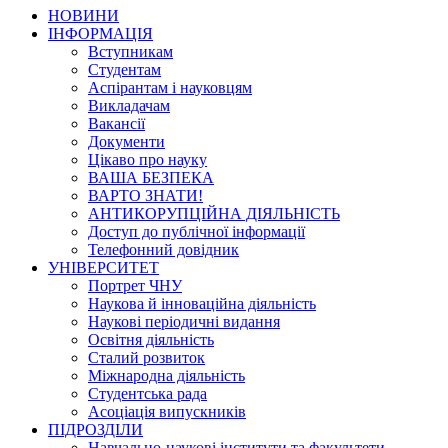
НОВИНИ
ІНФОРМАЦІЯ
Вступникам
Студентам
Аспірантам і науковцям
Викладачам
Вакансії
Документи
Цікаво про науку
ВАША БЕЗПЕКА
ВАРТО ЗНАТИ!
АНТИКОРУПЦІЙНА ДІЯЛЬНІСТЬ
Доступ до публічної інформації
Телефонний довідник
УНІВЕРСИТЕТ
Портрет ЧНУ
Наукова й інноваційна діяльність
Наукові періодичні видання
Освітня діяльність
Сталий розвиток
Міжнародна діяльність
Студентська рада
Асоціація випускників
ПІДРОЗДІЛИ
Навчально-наукові інститути та факультети