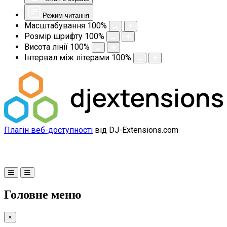
Режим читання
Масштабування
100
%
Розмір шрифту
100
%
Висота лінії
100
%
Інтервал між літерами
100
%
Плагін веб-доступності
від DJ-Extensions.com
Головне меню
×