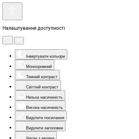
Налаштування доступності
Інвертувати кольори
Монохромний
Темний контраст
Світлий контраст
Низька насиченість
Висока насиченість
Виділити посилання
Виділити заголовки
Читач з екрана