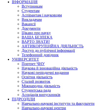
ІНФОРМАЦІЯ
Вступникам
Студентам
Аспірантам і науковцям
Викладачам
Вакансії
Документи
Цікаво про науку
ВАША БЕЗПЕКА
ВАРТО ЗНАТИ!
АНТИКОРУПЦІЙНА ДІЯЛЬНІСТЬ
Доступ до публічної інформації
Телефонний довідник
УНІВЕРСИТЕТ
Портрет ЧНУ
Наукова й інноваційна діяльність
Наукові періодичні видання
Освітня діяльність
Сталий розвиток
Міжнародна діяльність
Студентська рада
Асоціація випускників
ПІДРОЗДІЛИ
Навчально-наукові інститути та факультети
Навчально-наукові центри