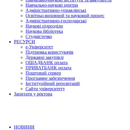
Навчально-наукові центри
Адміністративно-управлінські
Освітньо-виховний та науковий процес
Адміністративно-господарські
Наукові підрозділи
Наукова бібліотека
Студмістечко
РЕСУРСИ
е-Університет
Підтримка користувачів
Державні закупівлі
ОЩАДБАНК оплата
ПРИВАТБАНК оплата
Поштовий сервер
Програмне забезпечення
Інституційний репозитарій
Сайти університету
Запитати у ректора
НОВИНИ