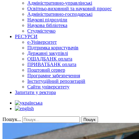
Адміністративно-управлінські
Освітньо-виховний та науковий процес
Адміністративно-господарські
Наукові підрозділи
Наукова бібліотека
Студмістечко
РЕСУРСИ
е-Університет
Підтримка користувачів
Державні закупівлі
ОЩАДБАНК оплата
ПРИВАТБАНК оплата
Поштовий сервер
Програмне забезпечення
Інституційний репозитарій
Сайти університету
Запитати у ректора
Пошук...
Пошук