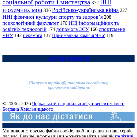
соціальної роботи і мистецтва
ННІ
372
іноземних мов
Російсько-українська війна
336
227
ННІ фізичної культури спорту та здоров’я
208
психологічний факультет
ННІ інформаційних та
176
освітніх технологій
допомога ЗСУ
спортсмени
174
166
ЧНУ
перемога
142
137
Приймальна комісія ЧНУ
119
АРХІВ НОВИН
© 2006 - 2026
Черкаський національний університет імені
Богдана Хмельницького
Ми використовуємо файли cookie, щоб покращити наш сервіс
для вас. Більше інформації ви можете знайти в нашій
політиці