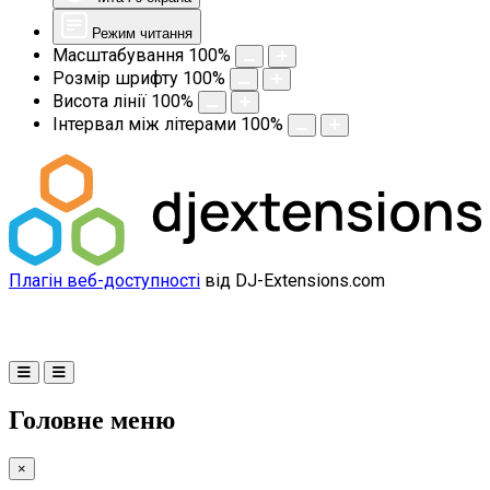
Режим читання
Масштабування
100
%
Розмір шрифту
100
%
Висота лінії
100
%
Інтервал між літерами
100
%
Плагін веб-доступності
від DJ-Extensions.com
Головне меню
×