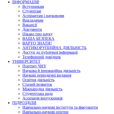
ІНФОРМАЦІЯ
Вступникам
Студентам
Аспірантам і науковцям
Викладачам
Вакансії
Документи
Цікаво про науку
ВАША БЕЗПЕКА
ВАРТО ЗНАТИ!
АНТИКОРУПЦІЙНА ДІЯЛЬНІСТЬ
Доступ до публічної інформації
Телефонний довідник
УНІВЕРСИТЕТ
Портрет ЧНУ
Наукова й інноваційна діяльність
Наукові періодичні видання
Освітня діяльність
Сталий розвиток
Міжнародна діяльність
Студентська рада
Асоціація випускників
ПІДРОЗДІЛИ
Навчально-наукові інститути та факультети
Навчально-наукові центри