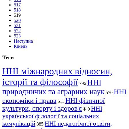
517
518
519
520
521
522
523
Наступна
Кінець
Теги
ННІ міжнародних відносин,
історії та філософії
ННІ
796
природничих та аграрних наук
ННІ
570
економіки і права
ННІ фізичної
511
культури, спорту і здоров'я
ННІ
440
української філології та соціальних
комунікацій
ННІ педагогічної освіти,
385