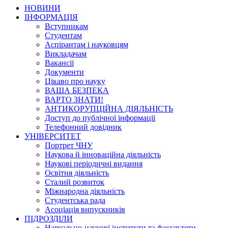
НОВИНИ
ІНФОРМАЦІЯ
Вступникам
Студентам
Аспірантам і науковцям
Викладачам
Вакансії
Документи
Цікаво про науку
ВАША БЕЗПЕКА
ВАРТО ЗНАТИ!
АНТИКОРУПЦІЙНА ДІЯЛЬНІСТЬ
Доступ до публічної інформації
Телефонний довідник
УНІВЕРСИТЕТ
Портрет ЧНУ
Наукова й інноваційна діяльність
Наукові періодичні видання
Освітня діяльність
Сталий розвиток
Міжнародна діяльність
Студентська рада
Асоціація випускників
ПІДРОЗДІЛИ
Навчально-наукові інститути та факультети