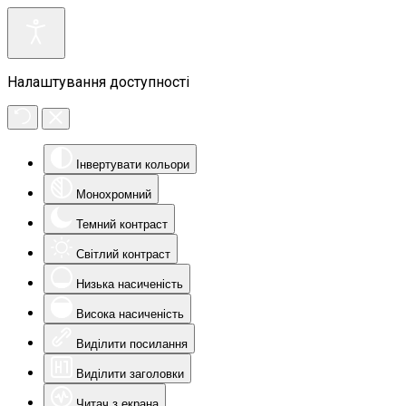
Налаштування доступності
Інвертувати кольори
Монохромний
Темний контраст
Світлий контраст
Низька насиченість
Висока насиченість
Виділити посилання
Виділити заголовки
Читач з екрана