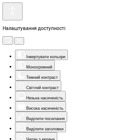
Налаштування доступності
Інвертувати кольори
Монохромний
Темний контраст
Світлий контраст
Низька насиченість
Висока насиченість
Виділити посилання
Виділити заголовки
Читач з екрана