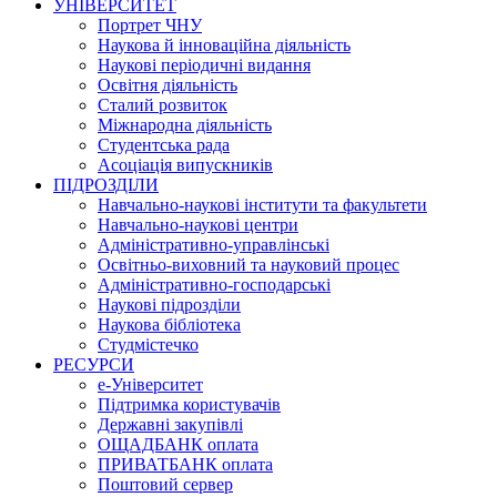
УНІВЕРСИТЕТ
Портрет ЧНУ
Наукова й інноваційна діяльність
Наукові періодичні видання
Освітня діяльність
Сталий розвиток
Міжнародна діяльність
Студентська рада
Асоціація випускників
ПІДРОЗДІЛИ
Навчально-наукові інститути та факультети
Навчально-наукові центри
Адміністративно-управлінські
Освітньо-виховний та науковий процес
Адміністративно-господарські
Наукові підрозділи
Наукова бібліотека
Студмістечко
РЕСУРСИ
е-Університет
Підтримка користувачів
Державні закупівлі
ОЩАДБАНК оплата
ПРИВАТБАНК оплата
Поштовий сервер