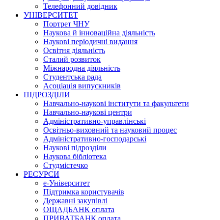
Телефонний довідник
УНІВЕРСИТЕТ
Портрет ЧНУ
Наукова й інноваційна діяльність
Наукові періодичні видання
Освітня діяльність
Сталий розвиток
Міжнародна діяльність
Студентська рада
Асоціація випускників
ПІДРОЗДІЛИ
Навчально-наукові інститути та факультети
Навчально-наукові центри
Адміністративно-управлінські
Освітньо-виховний та науковий процес
Адміністративно-господарські
Наукові підрозділи
Наукова бібліотека
Студмістечко
РЕСУРСИ
е-Університет
Підтримка користувачів
Державні закупівлі
ОЩАДБАНК оплата
ПРИВАТБАНК оплата