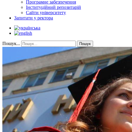
Програмне забезпечення
Інституційний репозитарій
Сайти університету
Запитати у ректора
Пошук...
Пошук