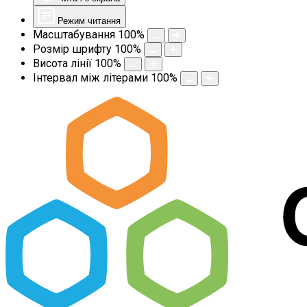
Режим читання
Масштабування
100
%
Розмір шрифту
100
%
Висота лінії
100
%
Інтервал між літерами
100
%