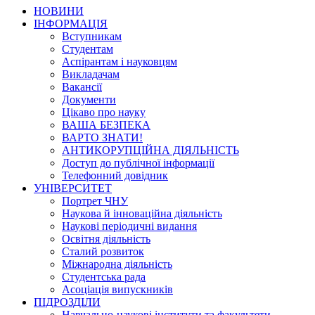
НОВИНИ
ІНФОРМАЦІЯ
Вступникам
Студентам
Аспірантам і науковцям
Викладачам
Вакансії
Документи
Цікаво про науку
ВАША БЕЗПЕКА
ВАРТО ЗНАТИ!
АНТИКОРУПЦІЙНА ДІЯЛЬНІСТЬ
Доступ до публічної інформації
Телефонний довідник
УНІВЕРСИТЕТ
Портрет ЧНУ
Наукова й інноваційна діяльність
Наукові періодичні видання
Освітня діяльність
Сталий розвиток
Міжнародна діяльність
Студентська рада
Асоціація випускників
ПІДРОЗДІЛИ
Навчально-наукові інститути та факультети