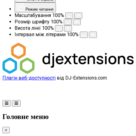
Режим читання
Масштабування
100
%
Розмір шрифту
100
%
Висота лінії
100
%
Інтервал між літерами
100
%
Плагін веб-доступності
від DJ-Extensions.com
Головне меню
×