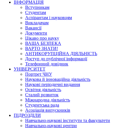
ІНФОРМАЦІЯ
Вступникам
Студентам
Аспірантам і науковцям
Викладачам
Вакансії
Документи
Цікаво про науку
ВАША БЕЗПЕКА
ВАРТО ЗНАТИ!
АНТИКОРУПЦІЙНА ДІЯЛЬНІСТЬ
Доступ до публічної інформації
Телефонний довідник
УНІВЕРСИТЕТ
Портрет ЧНУ
Наукова й інноваційна діяльність
Наукові періодичні видання
Освітня діяльність
Сталий розвиток
Міжнародна діяльність
Студентська рада
Асоціація випускників
ПІДРОЗДІЛИ
Навчально-наукові інститути та факультети
Навчально-наукові центри