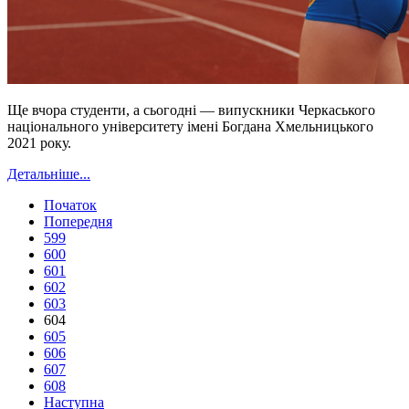
Ще вчора студенти, а сьогодні — випускники Черкаського
національного університету імені Богдана Хмельницького
2021 року.
Детальніше...
Початок
Попередня
599
600
601
602
603
604
605
606
607
608
Наступна