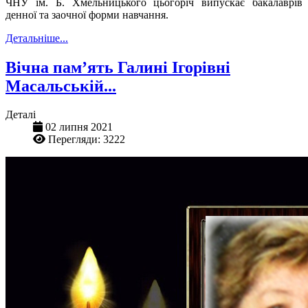
ЧНУ ім. Б. Хмельницького цьогоріч випускає бакалаврів
денної та заочної форми навчання.
Детальніше...
Вічна пам’ять Галині Ігорівні
Масальській...
Деталі
02 липня 2021
Перегляди: 3222