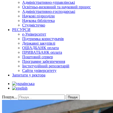
Адміністративно-управлінські
Освітньо-виховний та науковий процес
Адміністративно-господарські
Наукові підрозділи
Наукова бібліотека
Студмістечко
РЕСУРСИ
е-Університет
Підтримка користувачів
Державні закупівлі
ОЩАДБАНК оплата
ПРИВАТБАНК оплата
Поштовий сервер
Програмне забезпечення
Інституційний репозитарій
Сайти університету
Запитати у ректора
Пошук...
Пошук