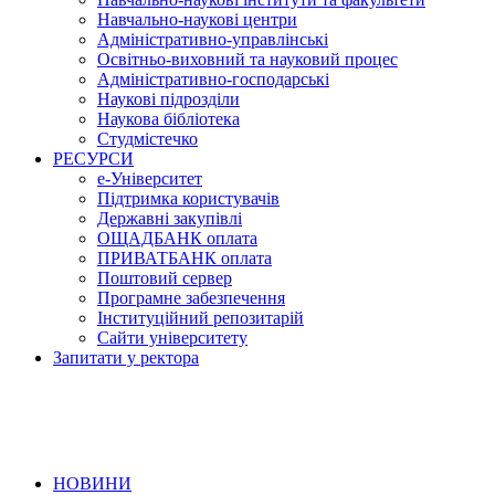
Навчально-наукові центри
Адміністративно-управлінські
Освітньо-виховний та науковий процес
Адміністративно-господарські
Наукові підрозділи
Наукова бібліотека
Студмістечко
РЕСУРСИ
е-Університет
Підтримка користувачів
Державні закупівлі
ОЩАДБАНК оплата
ПРИВАТБАНК оплата
Поштовий сервер
Програмне забезпечення
Інституційний репозитарій
Сайти університету
Запитати у ректора
НОВИНИ