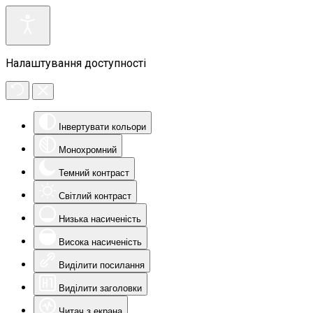
Налаштування доступності
Інвертувати кольори
Монохромний
Темний контраст
Світлий контраст
Низька насиченість
Висока насиченість
Виділити посилання
Виділити заголовки
Читач з екрана