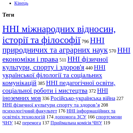
Кінець
Теги
ННІ міжнародних відносин,
історії та філософії
ННІ
796
природничих та аграрних наук
ННІ
570
економіки і права
ННІ фізичної
511
культури, спорту і здоров'я
ННІ
440
української філології та соціальних
комунікацій
ННІ педагогічної освіти,
385
соціальної роботи і мистецтва
ННІ
372
іноземних мов
Російсько-українська війна
336
227
ННІ фізичної культури спорту та здоров’я
208
психологічний факультет
ННІ інформаційних та
176
освітніх технологій
допомога ЗСУ
спортсмени
174
166
ЧНУ
перемога
142
137
Приймальна комісія ЧНУ
119