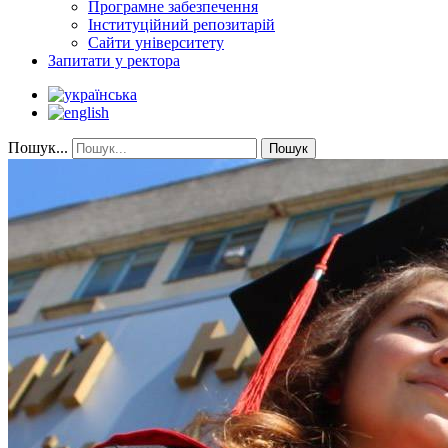
Програмне забезпечення
Інституційний репозитарій
Сайти університету
Запитати у ректора
Пошук...
Пошук