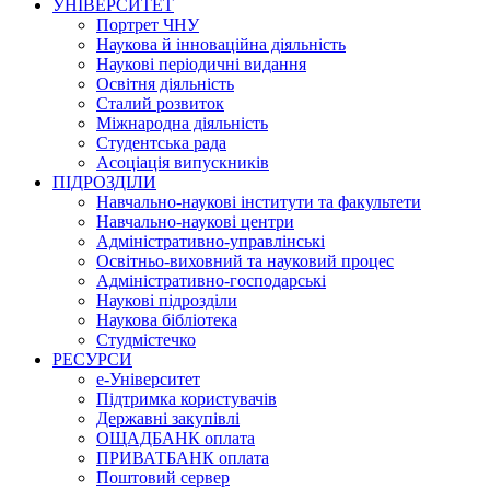
УНІВЕРСИТЕТ
Портрет ЧНУ
Наукова й інноваційна діяльність
Наукові періодичні видання
Освітня діяльність
Сталий розвиток
Міжнародна діяльність
Студентська рада
Асоціація випускників
ПІДРОЗДІЛИ
Навчально-наукові інститути та факультети
Навчально-наукові центри
Адміністративно-управлінські
Освітньо-виховний та науковий процес
Адміністративно-господарські
Наукові підрозділи
Наукова бібліотека
Студмістечко
РЕСУРСИ
е-Університет
Підтримка користувачів
Державні закупівлі
ОЩАДБАНК оплата
ПРИВАТБАНК оплата
Поштовий сервер