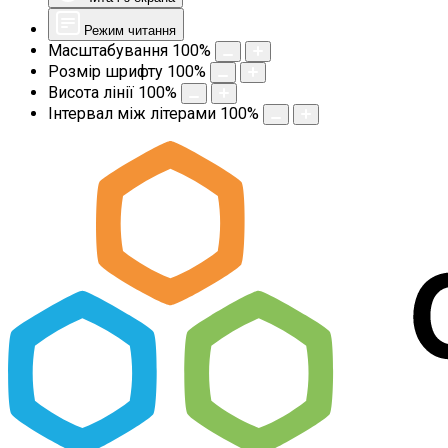
Режим читання
Масштабування
100
%
Розмір шрифту
100
%
Висота лінії
100
%
Інтервал між літерами
100
%