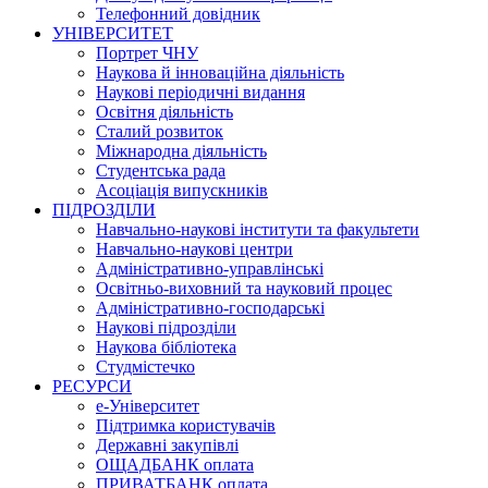
Телефонний довідник
УНІВЕРСИТЕТ
Портрет ЧНУ
Наукова й інноваційна діяльність
Наукові періодичні видання
Освітня діяльність
Сталий розвиток
Міжнародна діяльність
Студентська рада
Асоціація випускників
ПІДРОЗДІЛИ
Навчально-наукові інститути та факультети
Навчально-наукові центри
Адміністративно-управлінські
Освітньо-виховний та науковий процес
Адміністративно-господарські
Наукові підрозділи
Наукова бібліотека
Студмістечко
РЕСУРСИ
е-Університет
Підтримка користувачів
Державні закупівлі
ОЩАДБАНК оплата
ПРИВАТБАНК оплата