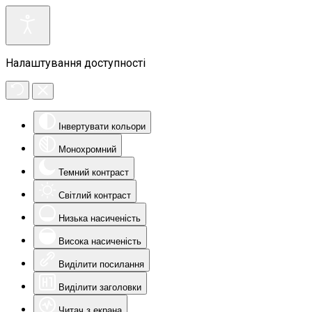
Налаштування доступності
Інвертувати кольори
Монохромний
Темний контраст
Світлий контраст
Низька насиченість
Висока насиченість
Виділити посилання
Виділити заголовки
Читач з екрана