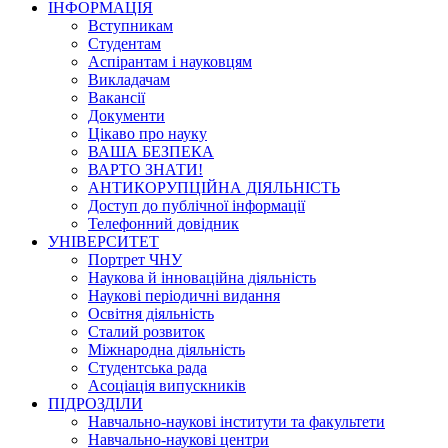
ІНФОРМАЦІЯ
Вступникам
Студентам
Аспірантам і науковцям
Викладачам
Вакансії
Документи
Цікаво про науку
ВАША БЕЗПЕКА
ВАРТО ЗНАТИ!
АНТИКОРУПЦІЙНА ДІЯЛЬНІСТЬ
Доступ до публічної інформації
Телефонний довідник
УНІВЕРСИТЕТ
Портрет ЧНУ
Наукова й інноваційна діяльність
Наукові періодичні видання
Освітня діяльність
Сталий розвиток
Міжнародна діяльність
Студентська рада
Асоціація випускників
ПІДРОЗДІЛИ
Навчально-наукові інститути та факультети
Навчально-наукові центри