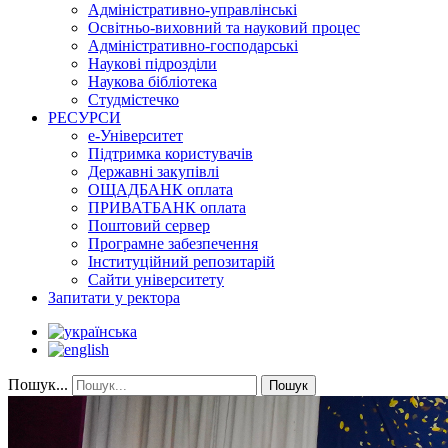
Адміністративно-управлінські
Освітньо-виховний та науковий процес
Адміністративно-господарські
Наукові підрозділи
Наукова бібліотека
Студмістечко
РЕСУРСИ
е-Університет
Підтримка користувачів
Державні закупівлі
ОЩАДБАНК оплата
ПРИВАТБАНК оплата
Поштовий сервер
Програмне забезпечення
Інституційний репозитарій
Сайти університету
Запитати у ректора
Пошук...
Пошук