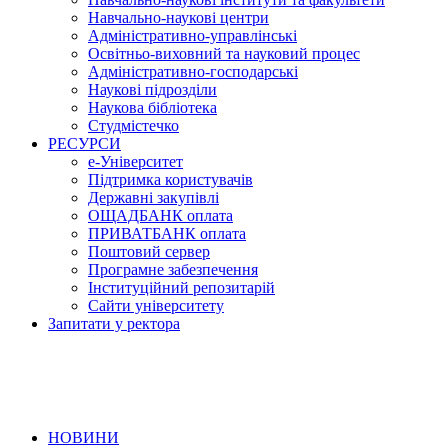
Навчально-наукові центри
Адміністративно-управлінські
Освітньо-виховний та науковий процес
Адміністративно-господарські
Наукові підрозділи
Наукова бібліотека
Студмістечко
РЕСУРСИ
е-Університет
Підтримка користувачів
Державні закупівлі
ОЩАДБАНК оплата
ПРИВАТБАНК оплата
Поштовий сервер
Програмне забезпечення
Інституційний репозитарій
Сайти університету
Запитати у ректора
НОВИНИ