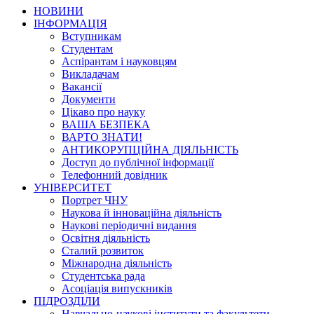
НОВИНИ
ІНФОРМАЦІЯ
Вступникам
Студентам
Аспірантам і науковцям
Викладачам
Вакансії
Документи
Цікаво про науку
ВАША БЕЗПЕКА
ВАРТО ЗНАТИ!
АНТИКОРУПЦІЙНА ДІЯЛЬНІСТЬ
Доступ до публічної інформації
Телефонний довідник
УНІВЕРСИТЕТ
Портрет ЧНУ
Наукова й інноваційна діяльність
Наукові періодичні видання
Освітня діяльність
Сталий розвиток
Міжнародна діяльність
Студентська рада
Асоціація випускників
ПІДРОЗДІЛИ
Навчально-наукові інститути та факультети