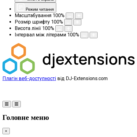
Режим читання
Масштабування
100
%
Розмір шрифту
100
%
Висота лінії
100
%
Інтервал між літерами
100
%
Плагін веб-доступності
від DJ-Extensions.com
Головне меню
×