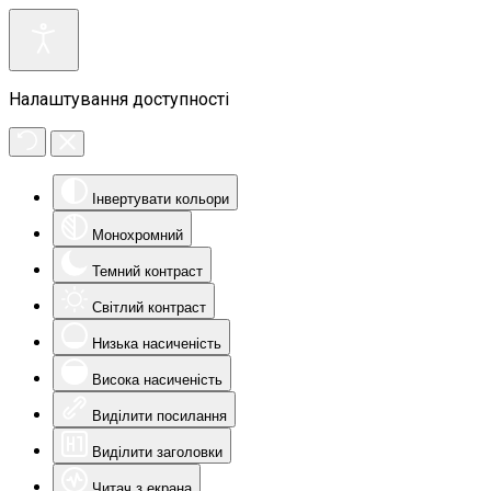
Налаштування доступності
Інвертувати кольори
Монохромний
Темний контраст
Світлий контраст
Низька насиченість
Висока насиченість
Виділити посилання
Виділити заголовки
Читач з екрана