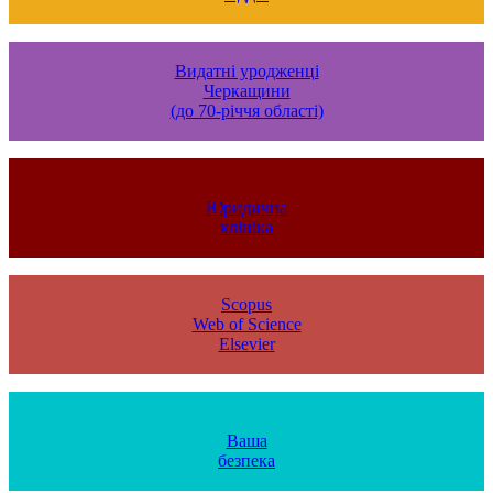
Видатні уродженці
Черкащини
(до 70-річчя області)
Юридична
клініка
Scopus
Web of Science
Elsevier
Ваша
безпека