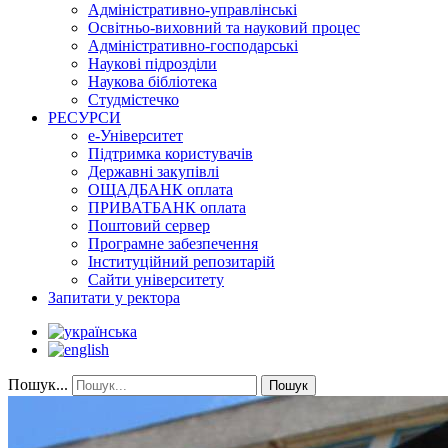
Адміністративно-управлінські
Освітньо-виховний та науковий процес
Адміністративно-господарські
Наукові підрозділи
Наукова бібліотека
Студмістечко
РЕСУРСИ
е-Університет
Підтримка користувачів
Державні закупівлі
ОЩАДБАНК оплата
ПРИВАТБАНК оплата
Поштовий сервер
Програмне забезпечення
Інституційний репозитарій
Сайти університету
Запитати у ректора
Пошук...
Пошук