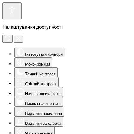
Налаштування доступності
Інвертувати кольори
Монохромний
Темний контраст
Світлий контраст
Низька насиченість
Висока насиченість
Виділити посилання
Виділити заголовки
Читач з екрана