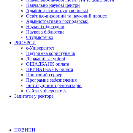
Навчально-наукові центри
Адміністративно-управлінські
Освітньо-виховний та науковий процес
Адміністративно-господарські
Наукові підрозділи
Наукова бібліотека
Студмістечко
РЕСУРСИ
е-Університет
Підтримка користувачів
Державні закупівлі
ОЩАДБАНК оплата
ПРИВАТБАНК оплата
Поштовий сервер
Програмне забезпечення
Інституційний репозитарій
Сайти університету
Запитати у ректора
НОВИНИ