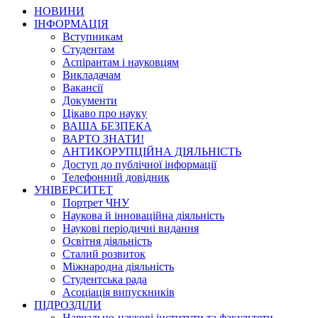
НОВИНИ
ІНФОРМАЦІЯ
Вступникам
Студентам
Аспірантам і науковцям
Викладачам
Вакансії
Документи
Цікаво про науку
ВАША БЕЗПЕКА
ВАРТО ЗНАТИ!
АНТИКОРУПЦІЙНА ДІЯЛЬНІСТЬ
Доступ до публічної інформації
Телефонний довідник
УНІВЕРСИТЕТ
Портрет ЧНУ
Наукова й інноваційна діяльність
Наукові періодичні видання
Освітня діяльність
Сталий розвиток
Міжнародна діяльність
Студентська рада
Асоціація випускників
ПІДРОЗДІЛИ
Навчально-наукові інститути та факультети