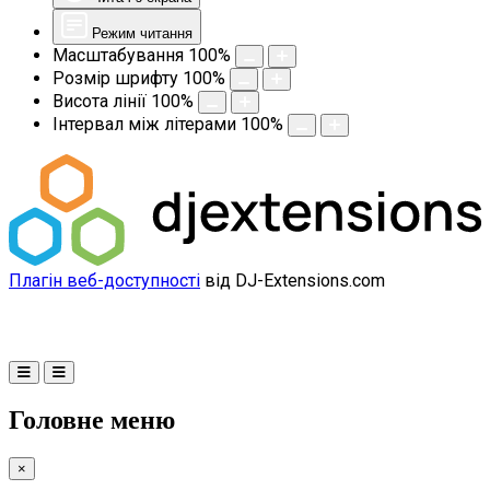
Режим читання
Масштабування
100
%
Розмір шрифту
100
%
Висота лінії
100
%
Інтервал між літерами
100
%
Плагін веб-доступності
від DJ-Extensions.com
Головне меню
×