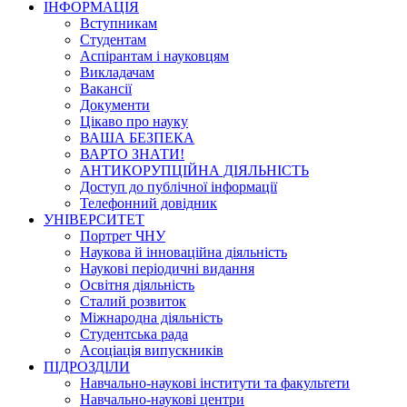
ІНФОРМАЦІЯ
Вступникам
Студентам
Аспірантам і науковцям
Викладачам
Вакансії
Документи
Цікаво про науку
ВАША БЕЗПЕКА
ВАРТО ЗНАТИ!
АНТИКОРУПЦІЙНА ДІЯЛЬНІСТЬ
Доступ до публічної інформації
Телефонний довідник
УНІВЕРСИТЕТ
Портрет ЧНУ
Наукова й інноваційна діяльність
Наукові періодичні видання
Освітня діяльність
Сталий розвиток
Міжнародна діяльність
Студентська рада
Асоціація випускників
ПІДРОЗДІЛИ
Навчально-наукові інститути та факультети
Навчально-наукові центри