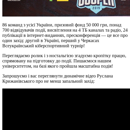
86 команд з усієї України, призовий фонд 50 000 грн, понад
700 відвідувачів події, висвітлення на 4 ТБ каналах та радіо, 24
публікації в інтернет-виданнях, пресконференція — це все про
один захід: другий в Україні, перший у Черкасах
Всеукраїнський кіберспортивний турнір!
Переглядаємо ролик і з ностальгією згадуємо кропітку працю,
спрямовану на підготовку до події. Пишаємося нашим
університетом, на базі якого пройшла масштабна подія!
Запрошуємо і вас переглянути динамічне відео Руслана
Крижанівського про не менш запальний захід: