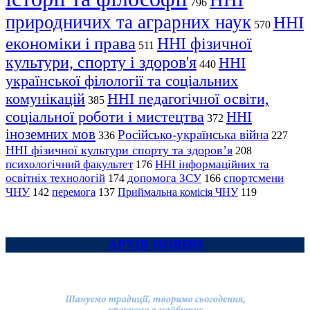
ННІ
796
природничих та аграрних наук
ННІ
570
економіки і права
ННІ фізичної
511
культури, спорту і здоров'я
ННІ
440
української філології та соціальних
комунікацій
ННІ педагогічної освіти,
385
соціальної роботи і мистецтва
ННІ
372
іноземних мов
Російсько-українська війна
336
227
ННІ фізичної культури спорту та здоров’я
208
психологічний факультет
ННІ інформаційних та
176
освітніх технологій
допомога ЗСУ
спортсмени
174
166
ЧНУ
перемога
142
137
Приймальна комісія ЧНУ
119
АРХІВ НОВИН