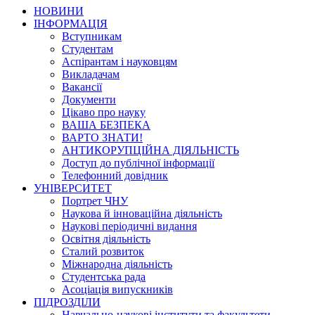
НОВИНИ
ІНФОРМАЦІЯ
Вступникам
Студентам
Аспірантам і науковцям
Викладачам
Вакансії
Документи
Цікаво про науку
ВАША БЕЗПЕКА
ВАРТО ЗНАТИ!
АНТИКОРУПЦІЙНА ДІЯЛЬНІСТЬ
Доступ до публічної інформації
Телефонний довідник
УНІВЕРСИТЕТ
Портрет ЧНУ
Наукова й інноваційна діяльність
Наукові періодичні видання
Освітня діяльність
Сталий розвиток
Міжнародна діяльність
Студентська рада
Асоціація випускників
ПІДРОЗДІЛИ
Навчально-наукові інститути та факультети