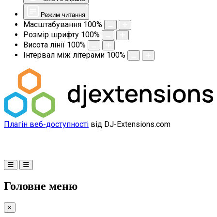
Режим читання
Масштабування
100
%
Розмір шрифту
100
%
Висота лінії
100
%
Інтервал між літерами
100
%
Плагін веб-доступності
від DJ-Extensions.com
Головне меню
×