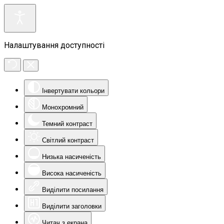
Налаштування доступності
Інвертувати кольори
Монохромний
Темний контраст
Світлий контраст
Низька насиченість
Висока насиченість
Виділити посилання
Виділити заголовки
Читач з екрана