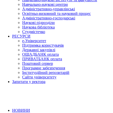
Навчально-наукові центри
Адміністративно-управлінські
Освітньо-виховний та науковий процес
Адміністративно-господарські
Наукові підрозділи
Наукова бібліотека
Студмістечко
РЕСУРСИ
е-Університет
Підтримка користувачів
Державні закупівлі
ОЩАДБАНК оплата
ПРИВАТБАНК оплата
Поштовий сервер
Програмне забезпечення
Інституційний репозитарій
Сайти університету
Запитати у ректора
НОВИНИ