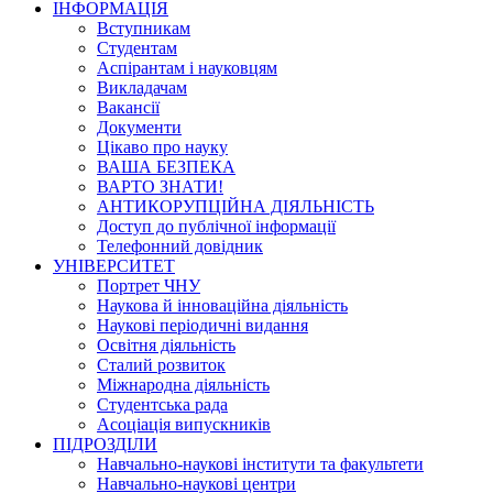
ІНФОРМАЦІЯ
Вступникам
Студентам
Аспірантам і науковцям
Викладачам
Вакансії
Документи
Цікаво про науку
ВАША БЕЗПЕКА
ВАРТО ЗНАТИ!
АНТИКОРУПЦІЙНА ДІЯЛЬНІСТЬ
Доступ до публічної інформації
Телефонний довідник
УНІВЕРСИТЕТ
Портрет ЧНУ
Наукова й інноваційна діяльність
Наукові періодичні видання
Освітня діяльність
Сталий розвиток
Міжнародна діяльність
Студентська рада
Асоціація випускників
ПІДРОЗДІЛИ
Навчально-наукові інститути та факультети
Навчально-наукові центри