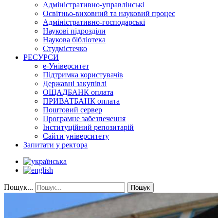
Адміністративно-управлінські
Освітньо-виховний та науковий процес
Адміністративно-господарські
Наукові підрозділи
Наукова бібліотека
Студмістечко
РЕСУРСИ
е-Університет
Підтримка користувачів
Державні закупівлі
ОЩАДБАНК оплата
ПРИВАТБАНК оплата
Поштовий сервер
Програмне забезпечення
Інституційний репозитарій
Сайти університету
Запитати у ректора
Пошук...
Пошук