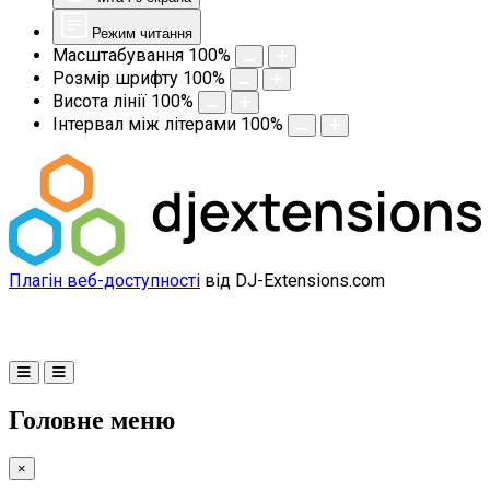
Режим читання
Масштабування
100
%
Розмір шрифту
100
%
Висота лінії
100
%
Інтервал між літерами
100
%
Плагін веб-доступності
від DJ-Extensions.com
Головне меню
×