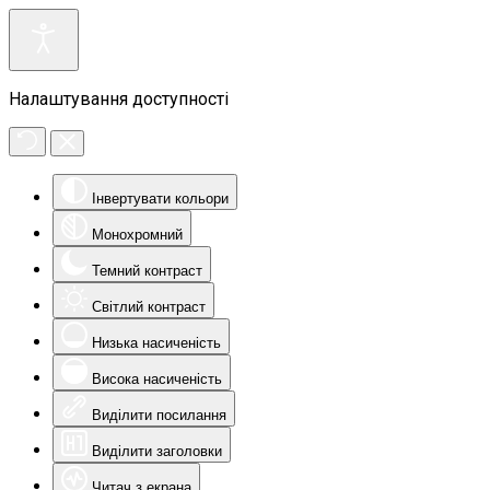
Налаштування доступності
Інвертувати кольори
Монохромний
Темний контраст
Світлий контраст
Низька насиченість
Висока насиченість
Виділити посилання
Виділити заголовки
Читач з екрана