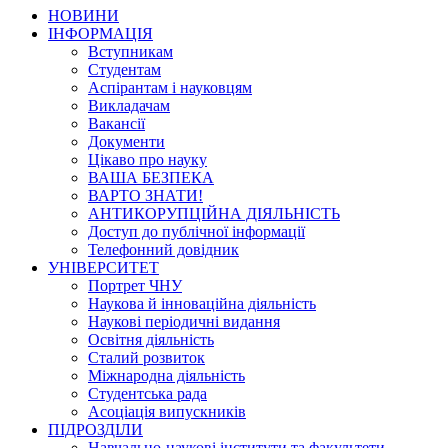
НОВИНИ
ІНФОРМАЦІЯ
Вступникам
Студентам
Аспірантам і науковцям
Викладачам
Вакансії
Документи
Цікаво про науку
ВАША БЕЗПЕКА
ВАРТО ЗНАТИ!
АНТИКОРУПЦІЙНА ДІЯЛЬНІСТЬ
Доступ до публічної інформації
Телефонний довідник
УНІВЕРСИТЕТ
Портрет ЧНУ
Наукова й інноваційна діяльність
Наукові періодичні видання
Освітня діяльність
Сталий розвиток
Міжнародна діяльність
Студентська рада
Асоціація випускників
ПІДРОЗДІЛИ
Навчально-наукові інститути та факультети