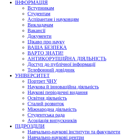
ІНФОРМАЦІЯ
Вступникам
Студентам
Аспірантам і науковцям
Викладачам
Вакансії
Документи
Цікаво про науку
ВАША БЕЗПЕКА
ВАРТО ЗНАТИ!
АНТИКОРУПЦІЙНА ДІЯЛЬНІСТЬ
Доступ до публічної інформації
Телефонний довідник
УНІВЕРСИТЕТ
Портрет ЧНУ
Наукова й інноваційна діяльність
Наукові періодичні видання
Освітня діяльність
Сталий розвиток
Міжнародна діяльність
Студентська рада
Асоціація випускників
ПІДРОЗДІЛИ
Навчально-наукові інститути та факультети
Навчально-наукові центри