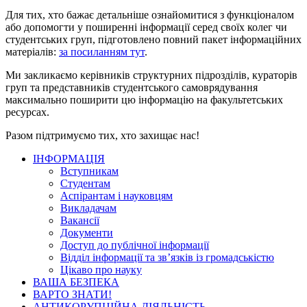
Для тих, хто бажає детальніше ознайомитися з функціоналом
або допомогти у поширенні інформації серед своїх колег чи
студентських груп, підготовлено повний пакет інформаційних
матеріалів:
за посиланням тут
.
Ми закликаємо керівників структурних підрозділів, кураторів
груп та представників студентського самоврядування
максимально поширити цю інформацію на факультетських
ресурсах.
Разом підтримуємо тих, хто захищає нас!
ІНФОРМАЦІЯ
Вступникам
Студентам
Аспірантам і науковцям
Викладачам
Вакансії
Документи
Доступ до публічної інформації
Відділ інформації та зв’язків із громадськістю
Цікаво про науку
ВАША БЕЗПЕКА
ВАРТО ЗНАТИ!
АНТИКОРУПЦІЙНА ДІЯЛЬНІСТЬ