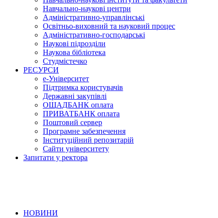
Навчально-наукові центри
Адміністративно-управлінські
Освітньо-виховний та науковий процес
Адміністративно-господарські
Наукові підрозділи
Наукова бібліотека
Студмістечко
РЕСУРСИ
е-Університет
Підтримка користувачів
Державні закупівлі
ОЩАДБАНК оплата
ПРИВАТБАНК оплата
Поштовий сервер
Програмне забезпечення
Інституційний репозитарій
Сайти університету
Запитати у ректора
НОВИНИ