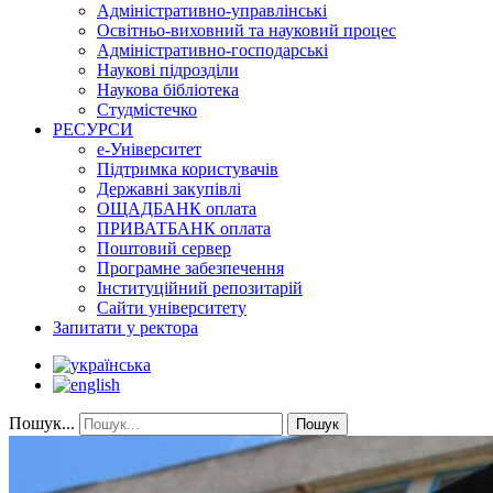
Адміністративно-управлінські
Освітньо-виховний та науковий процес
Адміністративно-господарські
Наукові підрозділи
Наукова бібліотека
Студмістечко
РЕСУРСИ
е-Університет
Підтримка користувачів
Державні закупівлі
ОЩАДБАНК оплата
ПРИВАТБАНК оплата
Поштовий сервер
Програмне забезпечення
Інституційний репозитарій
Сайти університету
Запитати у ректора
Пошук...
Пошук