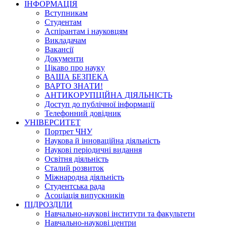
ІНФОРМАЦІЯ
Вступникам
Студентам
Аспірантам і науковцям
Викладачам
Вакансії
Документи
Цікаво про науку
ВАША БЕЗПЕКА
ВАРТО ЗНАТИ!
АНТИКОРУПЦІЙНА ДІЯЛЬНІСТЬ
Доступ до публічної інформації
Телефонний довідник
УНІВЕРСИТЕТ
Портрет ЧНУ
Наукова й інноваційна діяльність
Наукові періодичні видання
Освітня діяльність
Сталий розвиток
Міжнародна діяльність
Студентська рада
Асоціація випускників
ПІДРОЗДІЛИ
Навчально-наукові інститути та факультети
Навчально-наукові центри