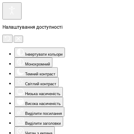
Налаштування доступності
Інвертувати кольори
Монохромний
Темний контраст
Світлий контраст
Низька насиченість
Висока насиченість
Виділити посилання
Виділити заголовки
Читач з екрана