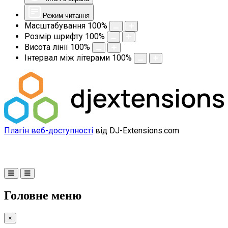
Режим читання
Масштабування
100
%
Розмір шрифту
100
%
Висота лінії
100
%
Інтервал між літерами
100
%
Плагін веб-доступності
від DJ-Extensions.com
Головне меню
×