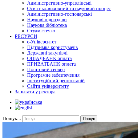
Адміністративно-управлінські
Освітньо-виховний та науковий процес
Адміністративно-господарські
Наукові підрозділи
Наукова бібліотека
Студмістечко
РЕСУРСИ
е-Університет
Підтримка користувачів
Державні закупівлі
ОЩАДБАНК оплата
ПРИВАТБАНК оплата
Поштовий сервер
Програмне забезпечення
Інституційний репозитарій
Сайти університету
Запитати у ректора
Пошук...
Пошук