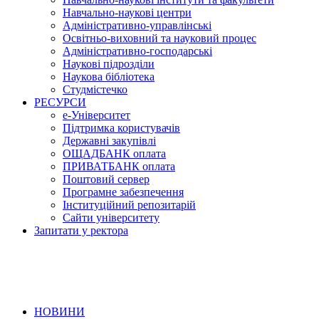
Навчально-наукові центри
Адміністративно-управлінські
Освітньо-виховний та науковий процес
Адміністративно-господарські
Наукові підрозділи
Наукова бібліотека
Студмістечко
РЕСУРСИ
е-Університет
Підтримка користувачів
Державні закупівлі
ОЩАДБАНК оплата
ПРИВАТБАНК оплата
Поштовий сервер
Програмне забезпечення
Інституційний репозитарій
Сайти університету
Запитати у ректора
НОВИНИ