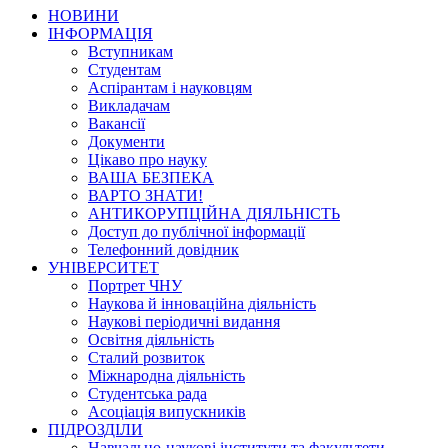
НОВИНИ
ІНФОРМАЦІЯ
Вступникам
Студентам
Аспірантам і науковцям
Викладачам
Вакансії
Документи
Цікаво про науку
ВАША БЕЗПЕКА
ВАРТО ЗНАТИ!
АНТИКОРУПЦІЙНА ДІЯЛЬНІСТЬ
Доступ до публічної інформації
Телефонний довідник
УНІВЕРСИТЕТ
Портрет ЧНУ
Наукова й інноваційна діяльність
Наукові періодичні видання
Освітня діяльність
Сталий розвиток
Міжнародна діяльність
Студентська рада
Асоціація випускників
ПІДРОЗДІЛИ
Навчально-наукові інститути та факультети