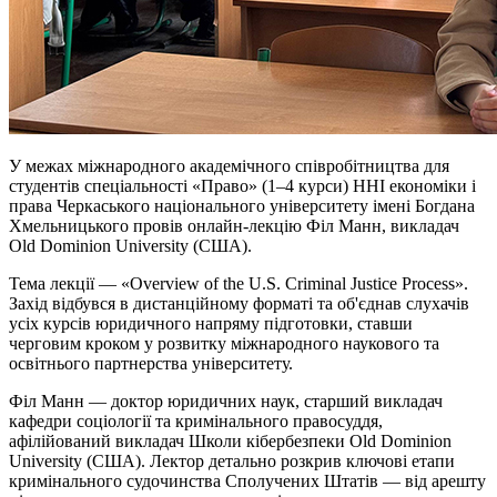
У межах міжнародного академічного співробітництва для
студентів спеціальності «Право» (1–4 курси) ННІ економіки і
права Черкаського національного університету імені Богдана
Хмельницького провів онлайн-лекцію Філ Манн, викладач
Old Dominion University (США).
Тема лекції — «Overview of the U.S. Criminal Justice Process».
Захід відбувся в дистанційному форматі та об'єднав слухачів
усіх курсів юридичного напряму підготовки, ставши
черговим кроком у розвитку міжнародного наукового та
освітнього партнерства університету.
Філ Манн — доктор юридичних наук, старший викладач
кафедри соціології та кримінального правосуддя,
афілійований викладач Школи кібербезпеки Old Dominion
University (США). Лектор детально розкрив ключові етапи
кримінального судочинства Сполучених Штатів — від арешту