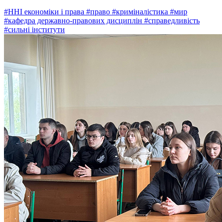
#ННІ економіки і права
#право
#криміналістика
#мир
#кафедра державно-правових дисциплін
#справедливість
#сильні інститути