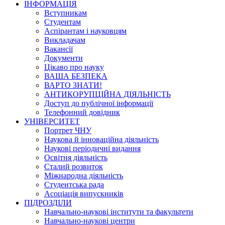
ІНФОРМАЦІЯ
Вступникам
Студентам
Аспірантам і науковцям
Викладачам
Вакансії
Документи
Цікаво про науку
ВАША БЕЗПЕКА
ВАРТО ЗНАТИ!
АНТИКОРУПЦІЙНА ДІЯЛЬНІСТЬ
Доступ до публічної інформації
Телефонний довідник
УНІВЕРСИТЕТ
Портрет ЧНУ
Наукова й інноваційна діяльність
Наукові періодичні видання
Освітня діяльність
Сталий розвиток
Міжнародна діяльність
Студентська рада
Асоціація випускників
ПІДРОЗДІЛИ
Навчально-наукові інститути та факультети
Навчально-наукові центри