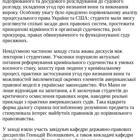
підозрюваного та досудового розслідування до судового
розгляду, укладення угод про визнання вини та виконання
вироку. Особливу увагу було приділено порівняльному аналізу
процесуального права України та США: студенти мали змогу
розглянути спільні засади двох правових систем, простежити
принципові відмінності в організації судочинства, ролі
прокурора, правах обвинуваченого та функціонуванні суду
присяжних.
Невід'ємною частиною заходу стала жвава дискусія між
лектором і студентами. Учасники порушили актуальні
питання реформування кримінального судочинства в умовах
воєнного стану, захисту прав людини у кримінальному
процесі, практики застосування угод про визнання вини та
можливостей імплементації окремих елементів американської
правової моделі в українське законодавство. Філ Манн не
лише відповідав на запитання, а й заохочував студентів до
критичного осмислення правових норм, наводячи реальні
приклади з практики американських судів. Така відкрита
форма діалогу сприяла поглибленому розумінню предмета та
стимулювала інтерес майбутніх правників до порівняльного
правознавства.
У заході взяли участь завідувач кафедри державно-правових
дисциплін Геннадій Волошкевич, а також викладачі кафедри