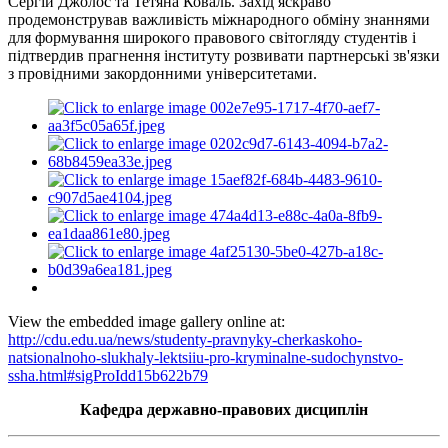
Сергій Джолос та Тетяна Коваль. Захід яскраво
продемонстрував важливість міжнародного обміну знаннями
для формування широкого правового світогляду студентів і
підтвердив прагнення інституту розвивати партнерські зв'язки
з провідними закордонними університетами.
View the embedded image gallery online at:
http://cdu.edu.ua/news/studenty-pravnyky-cherkaskoho-
natsionalnoho-slukhaly-lektsiiu-pro-kryminalne-sudochynstvo-
ssha.html#sigProIdd15b622b79
Кафедра державно-правових дисциплін