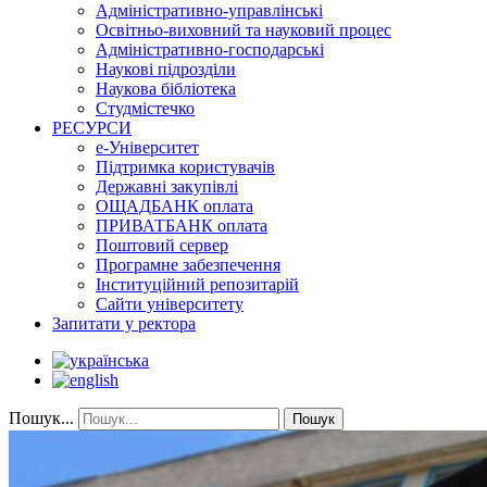
Адміністративно-управлінські
Освітньо-виховний та науковий процес
Адміністративно-господарські
Наукові підрозділи
Наукова бібліотека
Студмістечко
РЕСУРСИ
е-Університет
Підтримка користувачів
Державні закупівлі
ОЩАДБАНК оплата
ПРИВАТБАНК оплата
Поштовий сервер
Програмне забезпечення
Інституційний репозитарій
Сайти університету
Запитати у ректора
Пошук...
Пошук