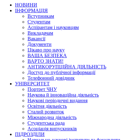
НОВИНИ
ІНФОРМАЦІЯ
Вступникам
Студентам
Аспірантам і науковцям
Викладачам
Вакансії
Документи
Цікаво про науку
ВАША БЕЗПЕКА
ВАРТО ЗНАТИ!
АНТИКОРУПЦІЙНА ДІЯЛЬНІСТЬ
Доступ до публічної інформації
Телефонний довідник
УНІВЕРСИТЕТ
Портрет ЧНУ
Наукова й інноваційна діяльність
Наукові періодичні видання
Освітня діяльність
Сталий розвиток
Міжнародна діяльність
Студентська рада
Асоціація випускників
ПІДРОЗДІЛИ
Навчально-наукові інститути та факультети