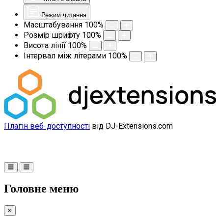
Режим читання
Масштабування
100
%
Розмір шрифту
100
%
Висота лінії
100
%
Інтервал між літерами
100
%
Плагін веб-доступності
від DJ-Extensions.com
Головне меню
×