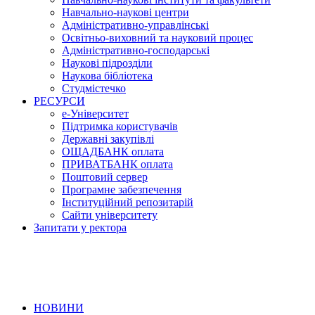
Навчально-наукові центри
Адміністративно-управлінські
Освітньо-виховний та науковий процес
Адміністративно-господарські
Наукові підрозділи
Наукова бібліотека
Студмістечко
РЕСУРСИ
е-Університет
Підтримка користувачів
Державні закупівлі
ОЩАДБАНК оплата
ПРИВАТБАНК оплата
Поштовий сервер
Програмне забезпечення
Інституційний репозитарій
Сайти університету
Запитати у ректора
НОВИНИ