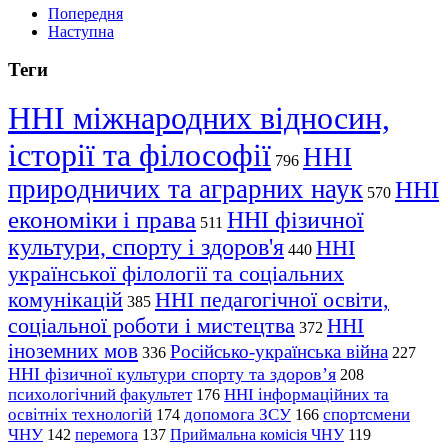
Попередня
Наступна
Теги
ННІ міжнародних відносин,
історії та філософії
ННІ
796
природничих та аграрних наук
ННІ
570
економіки і права
ННІ фізичної
511
культури, спорту і здоров'я
ННІ
440
української філології та соціальних
комунікацій
ННІ педагогічної освіти,
385
соціальної роботи і мистецтва
ННІ
372
іноземних мов
Російсько-українська війна
336
227
ННІ фізичної культури спорту та здоров’я
208
психологічний факультет
ННІ інформаційних та
176
освітніх технологій
допомога ЗСУ
спортсмени
174
166
ЧНУ
перемога
142
137
Приймальна комісія ЧНУ
119