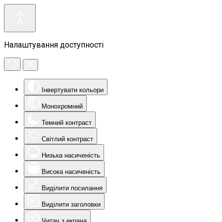
Налаштування доступності
Інвертувати кольори
Монохромний
Темний контраст
Світлий контраст
Низька насиченість
Висока насиченість
Виділити посилання
Виділити заголовки
Читач з екрана