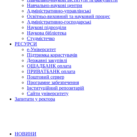
Навчально-наукові центри
Адміністративно-управлінські
Освітньо-виховний та науковий процес
Адміністративно-господарські
Наукові підрозділи
Наукова бібліотека
Студмістечко
РЕСУРСИ
е-Університет
Підтримка користувачів
Державні закупівлі
ОЩАДБАНК оплата
ПРИВАТБАНК оплата
Поштовий сервер
Програмне забезпечення
Інституційний репозитарій
Сайти університету
Запитати у ректора
НОВИНИ