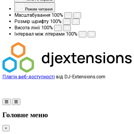
Режим читання
Масштабування
100
%
Розмір шрифту
100
%
Висота лінії
100
%
Інтервал між літерами
100
%
Плагін веб-доступності
від DJ-Extensions.com
Головне меню
×