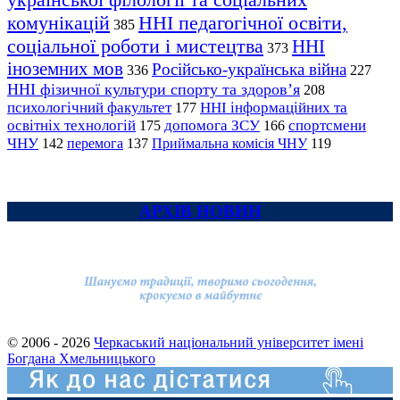
комунікацій
ННІ педагогічної освіти,
385
соціальної роботи і мистецтва
ННІ
373
іноземних мов
Російсько-українська війна
336
227
ННІ фізичної культури спорту та здоров’я
208
психологічний факультет
ННІ інформаційних та
177
освітніх технологій
допомога ЗСУ
спортсмени
175
166
ЧНУ
перемога
142
137
Приймальна комісія ЧНУ
119
АРХІВ НОВИН
© 2006 - 2026
Черкаський національний університет імені
Богдана Хмельницького