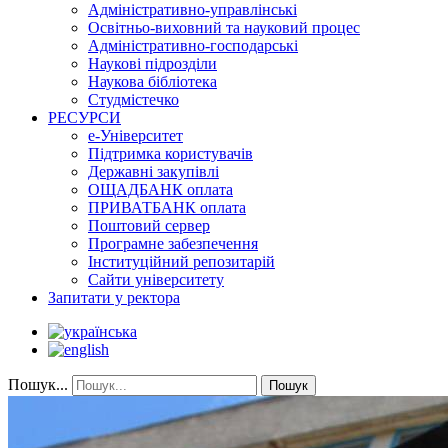
Адміністративно-управлінські
Освітньо-виховний та науковий процес
Адміністративно-господарські
Наукові підрозділи
Наукова бібліотека
Студмістечко
РЕСУРСИ
е-Університет
Підтримка користувачів
Державні закупівлі
ОЩАДБАНК оплата
ПРИВАТБАНК оплата
Поштовий сервер
Програмне забезпечення
Інституційний репозитарій
Сайти університету
Запитати у ректора
Пошук...
Пошук