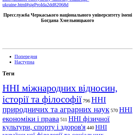
ukraine.html#sigProIda2dd82068d
Пресслужба Черкаського національного університету імені
Богдана Хмельницького
Попередня
Наступна
Теги
ННІ міжнародних відносин,
історії та філософії
ННІ
796
природничих та аграрних наук
ННІ
570
економіки і права
ННІ фізичної
511
культури, спорту і здоров'я
ННІ
440
української філології та соціальних