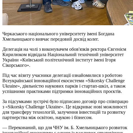
Черкаського національного університету імені Богдана
Хмельницького вивчає передовий досвід колег.
Делегація на чолі з виконувачем обов'язків ректора Євгенієм
Кирилюком відвідала Національний технічний університет
України «Київський політехнічний інститут імені Ігоря
Сікорського».
Під час візиту учасники делегації ознайомилися з роботою
Всеукраїнської інноваційної екосистеми «Sikorsky Challenge
Ukraine», діяльністю наукових парків і стартап-шкіл, а також
успішними практиками підтримки інноваційних проєктів.
За підсумками зустрічі було підписано договір про співпрацю
з «Sikorsky Challenge Ukraine». Це відкриває нові можливості
для трансферу технологій, залучення інвестицій та розвитку
партнерства між освітою, наукою і бізнесом.
— Переконаний, що для ЧНУ ім. Б. Хмельницького розвиток
інноваційної екосистеми є одним із важливих стратегічних