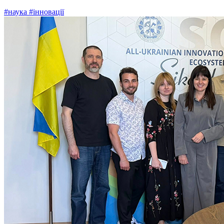
#наука
#інновації