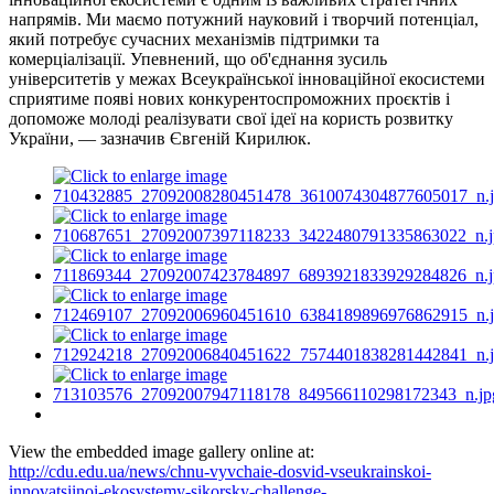
напрямів. Ми маємо потужний науковий і творчий потенціал,
який потребує сучасних механізмів підтримки та
комерціалізації. Упевнений, що об'єднання зусиль
університетів у межах Всеукраїнської інноваційної екосистеми
сприятиме появі нових конкурентоспроможних проєктів і
допоможе молоді реалізувати свої ідеї на користь розвитку
України, — зазначив Євгеній Кирилюк.
View the embedded image gallery online at:
http://cdu.edu.ua/news/chnu-vyvchaie-dosvid-vseukrainskoi-
innovatsiinoi-ekosystemy-sikorsky-challenge-