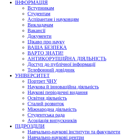
ІНФОРМАЦІЯ
Вступникам
Студентам
Аспірантам і науковцям
Викладачам
Вакансії
Документи
Цікаво про науку
ВАША БЕЗПЕКА
ВАРТО ЗНАТИ!
АНТИКОРУПЦІЙНА ДІЯЛЬНІСТЬ
Доступ до публічної інформації
Телефонний довідник
УНІВЕРСИТЕТ
Портрет ЧНУ
Наукова й інноваційна діяльність
Наукові періодичні видання
Освітня діяльність
Сталий розвиток
Міжнародна діяльність
Студентська рада
Асоціація випускників
ПІДРОЗДІЛИ
Навчально-наукові інститути та факультети
Навчально-наукові центри