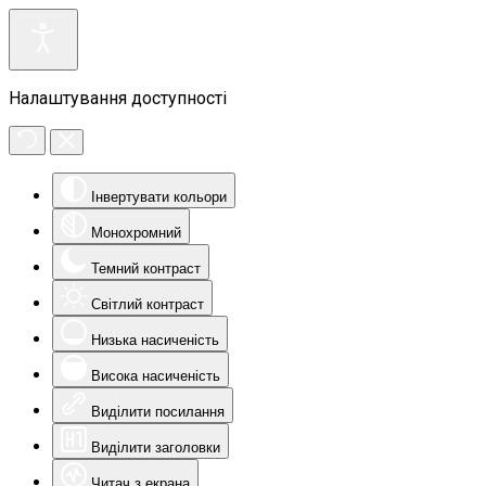
Налаштування доступності
Інвертувати кольори
Монохромний
Темний контраст
Світлий контраст
Низька насиченість
Висока насиченість
Виділити посилання
Виділити заголовки
Читач з екрана