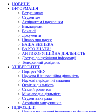
НОВИНИ
ІНФОРМАЦІЯ
Вступникам
Студентам
Аспірантам і науковцям
Викладачам
Вакансії
Документи
Цікаво про науку
ВАША БЕЗПЕКА
ВАРТО ЗНАТИ!
АНТИКОРУПЦІЙНА ДІЯЛЬНІСТЬ
Доступ до публічної інформації
Телефонний довідник
УНІВЕРСИТЕТ
Портрет ЧНУ
Наукова й інноваційна діяльність
Наукові періодичні видання
Освітня діяльність
Сталий розвиток
Міжнародна діяльність
Студентська рада
Асоціація випускників
ПІДРОЗДІЛИ
Навчально-наукові інститути та факультети