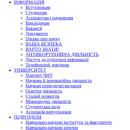
ІНФОРМАЦІЯ
Вступникам
Студентам
Аспірантам і науковцям
Викладачам
Вакансії
Документи
Цікаво про науку
ВАША БЕЗПЕКА
ВАРТО ЗНАТИ!
АНТИКОРУПЦІЙНА ДІЯЛЬНІСТЬ
Доступ до публічної інформації
Телефонний довідник
УНІВЕРСИТЕТ
Портрет ЧНУ
Наукова й інноваційна діяльність
Наукові періодичні видання
Освітня діяльність
Сталий розвиток
Міжнародна діяльність
Студентська рада
Асоціація випускників
ПІДРОЗДІЛИ
Навчально-наукові інститути та факультети
Навчально-наукові центри