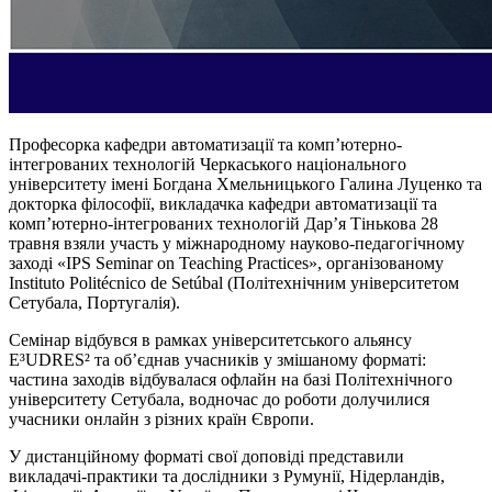
Професорка кафедри автоматизації та комп’ютерно-
інтегрованих технологій Черкаського національного
університету імені Богдана Хмельницького Галина Луценко та
докторка філософії, викладачка кафедри автоматизації та
комп’ютерно-інтегрованих технологій Дар’я Тінькова 28
травня взяли участь у міжнародному науково-педагогічному
заході «IPS Seminar on Teaching Practices», організованому
Instituto Politécnico de Setúbal (Політехнічним університетом
Сетубала, Португалія).
Семінар відбувся в рамках університетського альянсу
E³UDRES² та об’єднав учасників у змішаному форматі:
частина заходів відбувалася офлайн на базі Політехнічного
університету Сетубала, водночас до роботи долучилися
учасники онлайн з різних країн Європи.
У дистанційному форматі свої доповіді представили
викладачі-практики та дослідники з Румунії, Нідерландів,