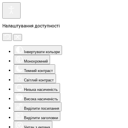
Налаштування доступності
Інвертувати кольори
Монохромний
Темний контраст
Світлий контраст
Низька насиченість
Висока насиченість
Виділити посилання
Виділити заголовки
Читач з екрана