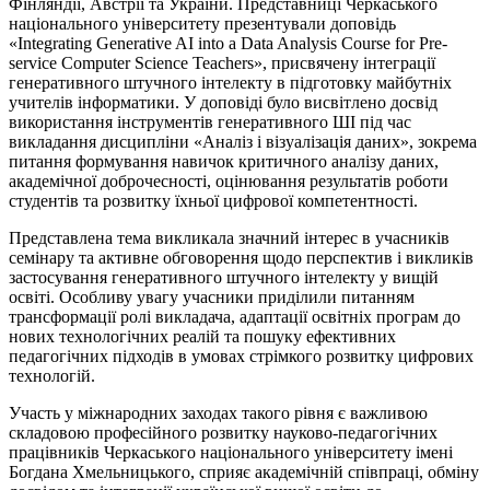
Фінляндії, Австрії та України. Представниці Черкаського
національного університету презентували доповідь
«Integrating Generative AI into a Data Analysis Course for Pre-
service Computer Science Teachers», присвячену інтеграції
генеративного штучного інтелекту в підготовку майбутніх
учителів інформатики. У доповіді було висвітлено досвід
використання інструментів генеративного ШІ під час
викладання дисципліни «Аналіз і візуалізація даних», зокрема
питання формування навичок критичного аналізу даних,
академічної доброчесності, оцінювання результатів роботи
студентів та розвитку їхньої цифрової компетентності.
Представлена тема викликала значний інтерес в учасників
семінару та активне обговорення щодо перспектив і викликів
застосування генеративного штучного інтелекту у вищій
освіті. Особливу увагу учасники приділили питанням
трансформації ролі викладача, адаптації освітніх програм до
нових технологічних реалій та пошуку ефективних
педагогічних підходів в умовах стрімкого розвитку цифрових
технологій.
Участь у міжнародних заходах такого рівня є важливою
складовою професійного розвитку науково-педагогічних
працівників Черкаського національного університету імені
Богдана Хмельницького, сприяє академічній співпраці, обміну