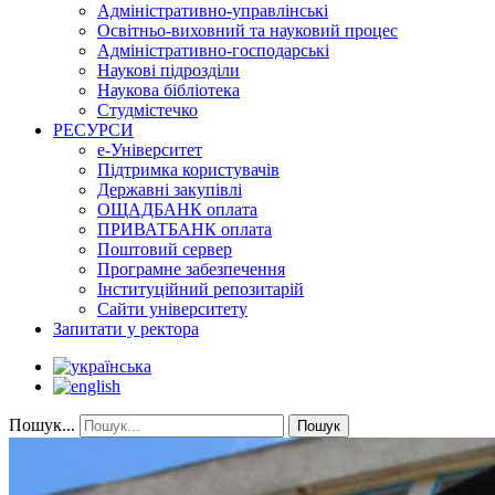
Адміністративно-управлінські
Освітньо-виховний та науковий процес
Адміністративно-господарські
Наукові підрозділи
Наукова бібліотека
Студмістечко
РЕСУРСИ
е-Університет
Підтримка користувачів
Державні закупівлі
ОЩАДБАНК оплата
ПРИВАТБАНК оплата
Поштовий сервер
Програмне забезпечення
Інституційний репозитарій
Сайти університету
Запитати у ректора
Пошук...
Пошук