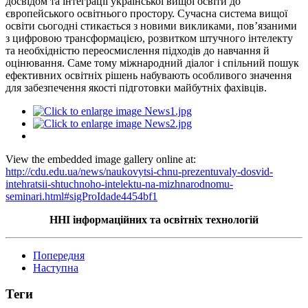
досвідом та інтеграції української вищої освіти до
європейського освітнього простору. Сучасна система вищої
освіти сьогодні стикається з новими викликами, пов’язаними
з цифровою трансформацією, розвитком штучного інтелекту
та необхідністю переосмислення підходів до навчання й
оцінювання. Саме тому міжнародний діалог і спільний пошук
ефективних освітніх рішень набувають особливого значення
для забезпечення якості підготовки майбутніх фахівців.
View the embedded image gallery online at:
http://cdu.edu.ua/news/naukovytsi-chnu-prezentuvaly-dosvid-
intehratsii-shtuchnoho-intelektu-na-mizhnarodnomu-
seminari.html#sigProIdade4454bf1
ННІ інформаційних та освітніх технологій
Попередня
Наступна
Теги