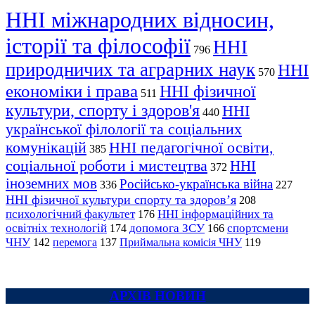
ННІ міжнародних відносин,
історії та філософії
ННІ
796
природничих та аграрних наук
ННІ
570
економіки і права
ННІ фізичної
511
культури, спорту і здоров'я
ННІ
440
української філології та соціальних
комунікацій
ННІ педагогічної освіти,
385
соціальної роботи і мистецтва
ННІ
372
іноземних мов
Російсько-українська війна
336
227
ННІ фізичної культури спорту та здоров’я
208
психологічний факультет
ННІ інформаційних та
176
освітніх технологій
допомога ЗСУ
спортсмени
174
166
ЧНУ
перемога
142
137
Приймальна комісія ЧНУ
119
АРХІВ НОВИН