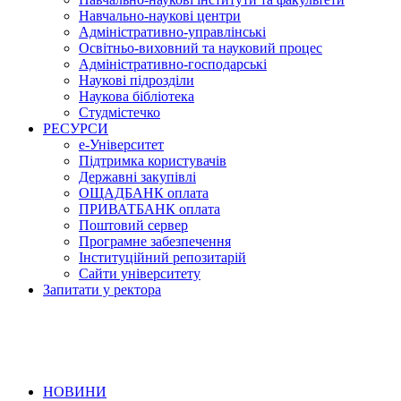
Навчально-наукові центри
Адміністративно-управлінські
Освітньо-виховний та науковий процес
Адміністративно-господарські
Наукові підрозділи
Наукова бібліотека
Студмістечко
РЕСУРСИ
е-Університет
Підтримка користувачів
Державні закупівлі
ОЩАДБАНК оплата
ПРИВАТБАНК оплата
Поштовий сервер
Програмне забезпечення
Інституційний репозитарій
Сайти університету
Запитати у ректора
НОВИНИ