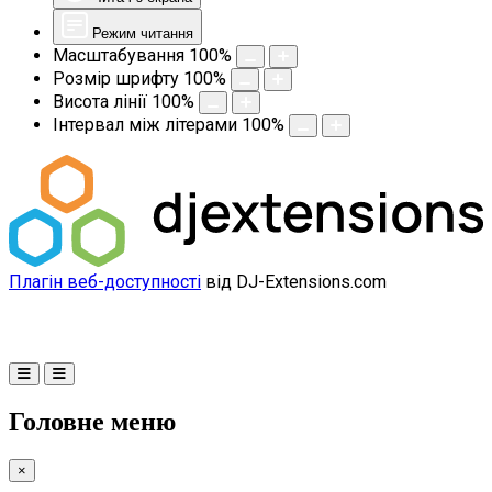
Режим читання
Масштабування
100
%
Розмір шрифту
100
%
Висота лінії
100
%
Інтервал між літерами
100
%
Плагін веб-доступності
від DJ-Extensions.com
Головне меню
×