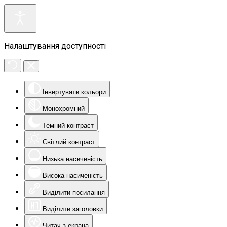
Налаштування доступності
Інвертувати кольори
Монохромний
Темний контраст
Світлий контраст
Низька насиченість
Висока насиченість
Виділити посилання
Виділити заголовки
Читач з екрана