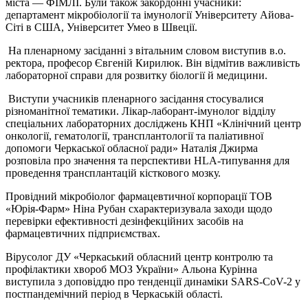
міста — ФІМЛІ. Були також закордонні учасники:
департамент мікробіології та імунології Університету Айова-
Сіті в США, Університет Умео в Швеції.
На пленарному засіданні з вітальним словом виступив в.о.
ректора, професор Євгеній Кирилюк. Він відмітив важливість
лабораторної справи для розвитку біології й медицини.
Виступи учасників пленарного засідання стосувалися
різноманітної тематики. Лікар-лаборант-імунолог відділу
спеціальних лабораторних досліджень КНП «Клінічний центр
онкології, гематології, трансплантології та паліативної
допомоги Черкаської обласної ради» Наталія Джирма
розповіла про значення та перспективи HLA-типування для
проведення трансплантацій кісткового мозку.
Провідний мікробіолог фармацевтичної корпорації ТОВ
«Юрія-Фарм» Ніна Рубан схарактеризувала заходи щодо
перевірки ефективності дезінфекційних засобів на
фармацевтичних підприємствах.
Вірусолог ДУ «Черкаський обласний центр контролю та
профілактики хвороб МОЗ України» Альона Курінна
виступила з доповіддю про тенденції динаміки SARS-CoV-2 у
постпандемічний період в Черкаській області.