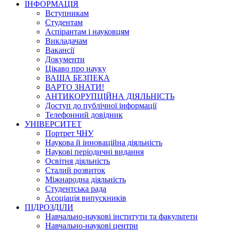
ІНФОРМАЦІЯ
Вступникам
Студентам
Аспірантам і науковцям
Викладачам
Вакансії
Документи
Цікаво про науку
ВАША БЕЗПЕКА
ВАРТО ЗНАТИ!
АНТИКОРУПЦІЙНА ДІЯЛЬНІСТЬ
Доступ до публічної інформації
Телефонний довідник
УНІВЕРСИТЕТ
Портрет ЧНУ
Наукова й інноваційна діяльність
Наукові періодичні видання
Освітня діяльність
Сталий розвиток
Міжнародна діяльність
Студентська рада
Асоціація випускників
ПІДРОЗДІЛИ
Навчально-наукові інститути та факультети
Навчально-наукові центри