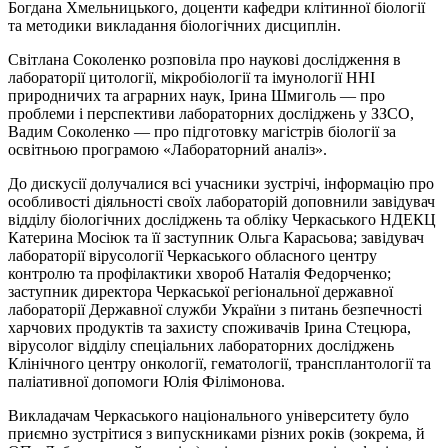
Богдана Хмельницького, доценти кафедри клітинної біології
та методики викладання біологічних дисциплін.
Світлана Соколенко розповіла про наукові дослідження в
лабораторії цитології, мікробіології та імунології ННІ
природничих та аграрних наук, Ірина Шмиголь — про
проблеми і перспективи лабораторних досліджень у ЗЗСО,
Вадим Соколенко — про підготовку магістрів біології за
освітньою програмою «Лабораторний аналіз».
До дискусії долучалися всі учасники зустрічі, інформацію про
особливості діяльності своїх лабораторій доповнили завідувач
відділу біологічних досліджень та обліку Черкаського НДЕКЦ
Катерина Мосіюк та її заступник Ольга Карасьова; завідувач
лабораторії вірусології Черкаського обласного центру
контролю та профілактики хвороб Наталія Федорченко;
заступник директора Черкаської регіональної державної
лабораторії Державної служби України з питань безпечності
харчових продуктів та захисту споживачів Ірина Стецюра,
вірусолог відділу спеціальних лабораторних досліджень
Клінічного центру онкології, гематології, трансплантології та
паліативної допомоги Юлія Філімонова.
Викладачам Черкаського національного університету було
приємно зустрітися з випускниками різних років (зокрема, й