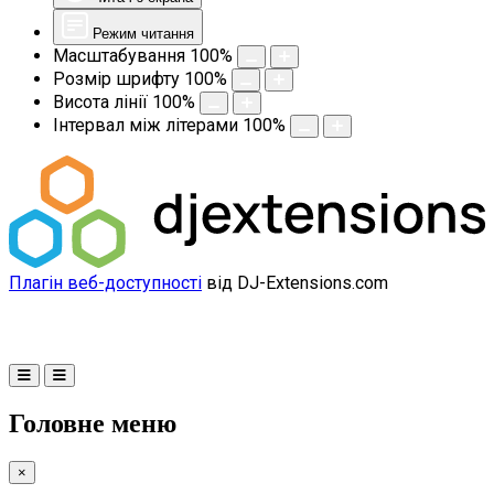
Режим читання
Масштабування
100
%
Розмір шрифту
100
%
Висота лінії
100
%
Інтервал між літерами
100
%
Плагін веб-доступності
від DJ-Extensions.com
Головне меню
×