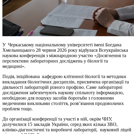
У Черкаському національному університеті імені Богдана
Хмельницького 28 червня 2026 року відбулася Всеукраїнська
наукова конференція з міжнародною участю «Досягнення та
перспективи лабораторних досліджень у біології та
медицині».
Подія, ініційована кафедрою клітинної біології та методики
викладання біологічних дисциплін, присвячена організації та
діяльності лабораторій різного профілю. Саме лабораторні
дослідження забезпечують наукову спільноту інформацією,
необхідною для пошуку засобів боротьби з головними
медичними викликами століття, розв’язання продовольчих
проблем тощо.
До організації конференції та участі в ній, окрім ЧНУ,
долучилися 15 закладів України, серед яких кілька ЗВО,
клініко-діагностичні та виробничі лабораторії, науковий ліцей