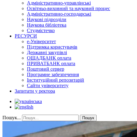
Адміністративно-управлінські
Освітньо-виховний та науковий процес
Адміністративно-господарські
Наукові підрозділи
Наукова бібліотека
Студмістечко
РЕСУРСИ
е-Університет
Підтримка користувачів
Державні закупівлі
ОЩАДБАНК оплата
ПРИВАТБАНК оплата
Поштовий сервер
Програмне забезпечення
Інституційний репозитарій
Сайти університету
Запитати у ректора
Пошук...
Пошук