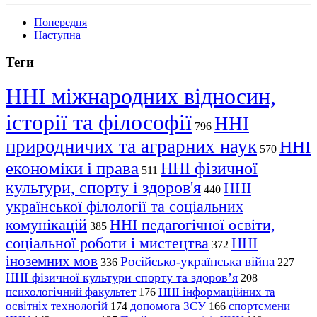
Попередня
Наступна
Теги
ННІ міжнародних відносин,
історії та філософії
ННІ
796
природничих та аграрних наук
ННІ
570
економіки і права
ННІ фізичної
511
культури, спорту і здоров'я
ННІ
440
української філології та соціальних
комунікацій
ННІ педагогічної освіти,
385
соціальної роботи і мистецтва
ННІ
372
іноземних мов
Російсько-українська війна
336
227
ННІ фізичної культури спорту та здоров’я
208
психологічний факультет
ННІ інформаційних та
176
освітніх технологій
допомога ЗСУ
спортсмени
174
166