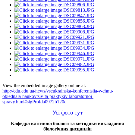
View the embedded image gallery online at:
http://cdu.edu.ua/news/vseukrainska-konferentsiia-v-chnu-
obiednala-naukovtsiv-ta-praktykiv-laboratornoi-
spravy.html#sigProIda0972b120c
Усі фото тут
Кафедра клітинної біології та методики викладання
біологічних дисциплін