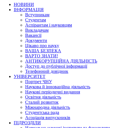
НОВИНИ
ІНФОРМАЦІЯ
Вступникам
Студентам
Аспірантам і науковцям
Викладачам
Вакансії
Документи
Цікаво про науку
ВАША БЕЗПЕКА
ВАРТО ЗНАТИ!
АНТИКОРУПЦІЙНА ДІЯЛЬНІСТЬ
Доступ до публічної інформації
Телефонний довідник
УНІВЕРСИТЕТ
Портрет ЧНУ
Наукова й інноваційна діяльність
Наукові періодичні видання
Освітня діяльність
Сталий розвиток
Міжнародна діяльність
Студентська рада
Асоціація випускників
ПІДРОЗДІЛИ
Навчально-наукові інститути та факультети