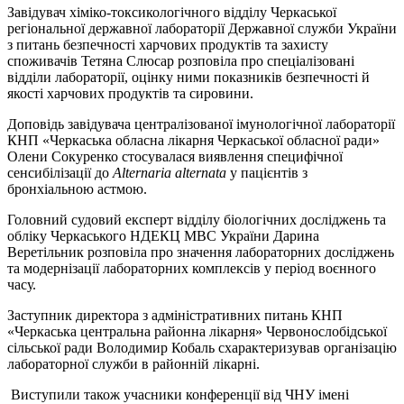
Завідувач хіміко-токсикологічного відділу Черкаської
регіональної державної лабораторії Державної служби України
з питань безпечності харчових продуктів та захисту
споживачів Тетяна Слюсар розповіла про спеціалізовані
відділи лабораторії, оцінку ними показників безпечності й
якості харчових продуктів та сировини.
Доповідь завідувача централізованої імунологічної лабораторії
КНП «Черкаська обласна лікарня Черкаської обласної ради»
Олени Сокуренко стосувалася виявлення специфічної
сенсибілізації до
Alternaria
alternata
у пацієнтів з
бронхіальною астмою.
Головний судовий експерт відділу біологічних досліджень та
обліку Черкаського НДЕКЦ МВС України Дарина
Веретільник розповіла про значення лабораторних досліджень
та модернізації лабораторних комплексів у період воєнного
часу.
Заступник директора з адміністративних питань КНП
«Черкаська центральна районна лікарня» Червонослобідської
сільської ради Володимир Кобаль схарактеризував організацію
лабораторної служби в районній лікарні.
Виступили також учасники конференції від ЧНУ імені