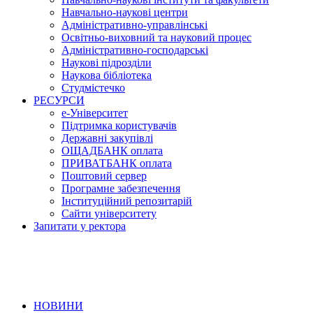
Навчально-наукові центри
Адміністративно-управлінські
Освітньо-виховний та науковий процес
Адміністративно-господарські
Наукові підрозділи
Наукова бібліотека
Студмістечко
РЕСУРСИ
е-Університет
Підтримка користувачів
Державні закупівлі
ОЩАДБАНК оплата
ПРИВАТБАНК оплата
Поштовий сервер
Програмне забезпечення
Інституційний репозитарій
Сайти університету
Запитати у ректора
НОВИНИ