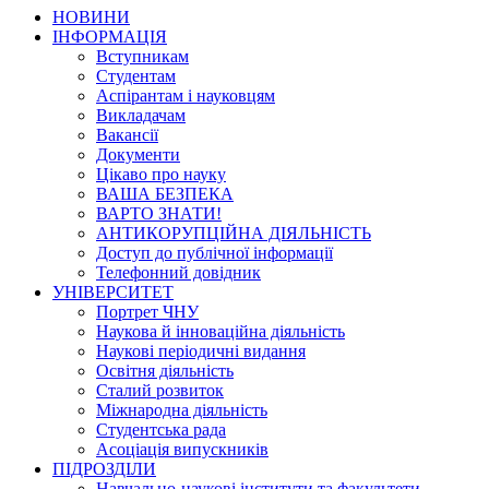
НОВИНИ
ІНФОРМАЦІЯ
Вступникам
Студентам
Аспірантам і науковцям
Викладачам
Вакансії
Документи
Цікаво про науку
ВАША БЕЗПЕКА
ВАРТО ЗНАТИ!
АНТИКОРУПЦІЙНА ДІЯЛЬНІСТЬ
Доступ до публічної інформації
Телефонний довідник
УНІВЕРСИТЕТ
Портрет ЧНУ
Наукова й інноваційна діяльність
Наукові періодичні видання
Освітня діяльність
Сталий розвиток
Міжнародна діяльність
Студентська рада
Асоціація випускників
ПІДРОЗДІЛИ
Навчально-наукові інститути та факультети