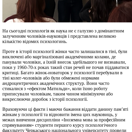
На сьогодні психологія як наука не є галуззю з домінантним
залученням чоловіків-науковців і представлена великою
кількістю відомих психологинь.
Проте в історії психології жінки часто залишалися в тіні, були
виключені або маргіналізовані академічними колами, де
панували чоловіки, а їхній внесок здебільшого не визнавали,
поки у 1960-70-х роках такий стан речей не почав піддаватися
критиці. Багато жінок-новаторок у психології перебували в
тіні колег-чоловіків або були обмежені нормами
андроцентричних академічних структур. Вони часто
стикалися з «ефектом Матильди», коли їхню роботу
приписували чоловікам, таким чином мінімізуючи або
викреслюючи доробок з історії психології.
Враховуючи ці факти і маючи бажання віддати данину пам’яті
жінкам у психології та відновити імена цих науковиць, у
межах вивчення дисципліни «Іноземна мова за професійним
спрямуванням» студенти першого курсу психологічного
факультету Черкаського національного університету провели