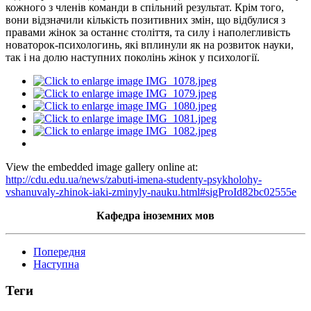
кожного з членів команди в спільний результат. Крім того,
вони відзначили кількість позитивних змін, що відбулися з
правами жінок за останнє століття, та силу і наполегливість
новаторок-психологинь, які вплинули як на розвиток науки,
так і на долю наступних поколінь жінок у психології.
View the embedded image gallery online at:
http://cdu.edu.ua/news/zabuti-imena-studenty-psykholohy-
vshanuvaly-zhinok-iaki-zminyly-nauku.html#sigProId82bc02555e
Кафедра іноземних мов
Попередня
Наступна
Теги