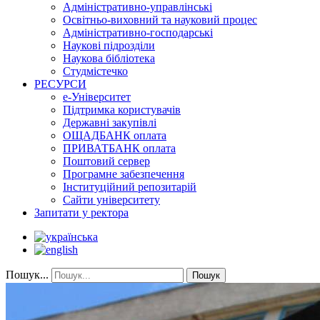
Адміністративно-управлінські
Освітньо-виховний та науковий процес
Адміністративно-господарські
Наукові підрозділи
Наукова бібліотека
Студмістечко
РЕСУРСИ
е-Університет
Підтримка користувачів
Державні закупівлі
ОЩАДБАНК оплата
ПРИВАТБАНК оплата
Поштовий сервер
Програмне забезпечення
Інституційний репозитарій
Сайти університету
Запитати у ректора
Пошук...
Пошук