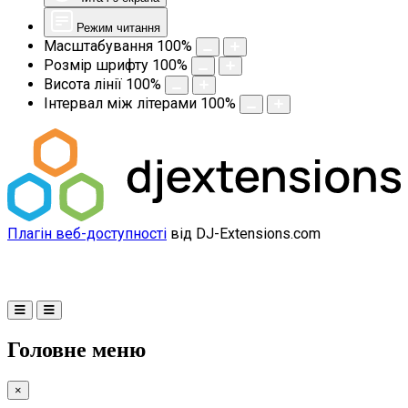
Режим читання
Масштабування
100
%
Розмір шрифту
100
%
Висота лінії
100
%
Інтервал між літерами
100
%
Плагін веб-доступності
від DJ-Extensions.com
Головне меню
×