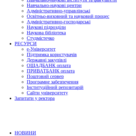
Навчально-наукові центри
Адміністративно-управлінські
Освітньо-виховний та науковий процес
Адміністративно-господарські
Наукові підрозділи
Наукова бібліотека
Студмістечко
РЕСУРСИ
е-Університет
Підтримка користувачів
Державні закупівлі
ОЩАДБАНК оплата
ПРИВАТБАНК оплата
Поштовий сервер
Програмне забезпечення
Інституційний репозитарій
Сайти університету
Запитати у ректора
НОВИНИ