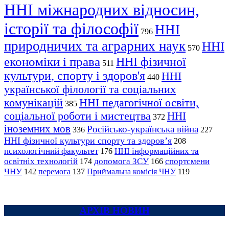
ННІ міжнародних відносин,
історії та філософії
ННІ
796
природничих та аграрних наук
ННІ
570
економіки і права
ННІ фізичної
511
культури, спорту і здоров'я
ННІ
440
української філології та соціальних
комунікацій
ННІ педагогічної освіти,
385
соціальної роботи і мистецтва
ННІ
372
іноземних мов
Російсько-українська війна
336
227
ННІ фізичної культури спорту та здоров’я
208
психологічний факультет
ННІ інформаційних та
176
освітніх технологій
допомога ЗСУ
спортсмени
174
166
ЧНУ
перемога
142
137
Приймальна комісія ЧНУ
119
АРХІВ НОВИН