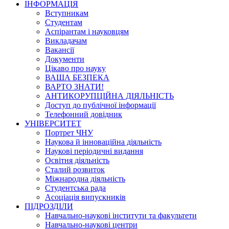
ІНФОРМАЦІЯ
Вступникам
Студентам
Аспірантам і науковцям
Викладачам
Вакансії
Документи
Цікаво про науку
ВАША БЕЗПЕКА
ВАРТО ЗНАТИ!
АНТИКОРУПЦІЙНА ДІЯЛЬНІСТЬ
Доступ до публічної інформації
Телефонний довідник
УНІВЕРСИТЕТ
Портрет ЧНУ
Наукова й інноваційна діяльність
Наукові періодичні видання
Освітня діяльність
Сталий розвиток
Міжнародна діяльність
Студентська рада
Асоціація випускників
ПІДРОЗДІЛИ
Навчально-наукові інститути та факультети
Навчально-наукові центри