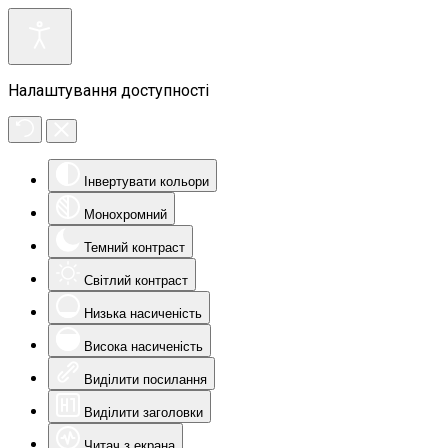
Налаштування доступності
Інвертувати кольори
Монохромний
Темний контраст
Світлий контраст
Низька насиченість
Висока насиченість
Виділити посилання
Виділити заголовки
Читач з екрана