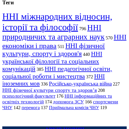
Теги
ННІ міжнародних відносин,
історії та філософії
ННІ
796
природничих та аграрних наук
ННІ
570
економіки і права
ННІ фізичної
511
культури, спорту і здоров'я
ННІ
440
української філології та соціальних
комунікацій
ННІ педагогічної освіти,
385
соціальної роботи і мистецтва
ННІ
372
іноземних мов
Російсько-українська війна
336
227
ННІ фізичної культури спорту та здоров’я
208
психологічний факультет
ННІ інформаційних та
176
освітніх технологій
допомога ЗСУ
спортсмени
174
166
ЧНУ
перемога
142
137
Приймальна комісія ЧНУ
119