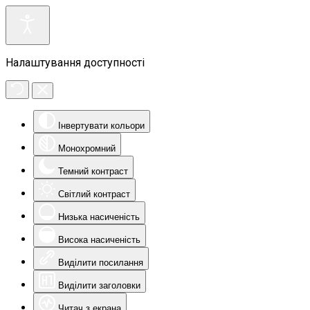
Налаштування доступності
Інвертувати кольори
Монохромний
Темний контраст
Світлий контраст
Низька насиченість
Висока насиченість
Виділити посилання
Виділити заголовки
Читач з екрана