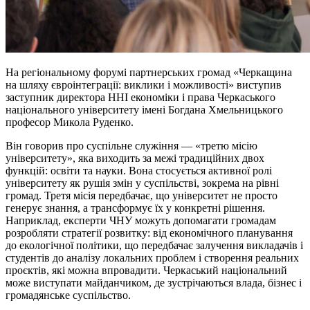
На регіональному форумі партнерських громад «Черкащина
на шляху євроінтеграції: виклики і можливості» виступив
заступник директора ННІ економіки і права Черкаського
національного університету імені Богдана Хмельницького
професор Микола Руденко.
Він говорив про суспільне служіння — «третю місію
університету», яка виходить за межі традиційних двох
функцій: освіти та науки. Вона стосується активної ролі
університету як рушія змін у суспільстві, зокрема на рівні
громад. Третя місія передбачає, що університет не просто
генерує знання, а трансформує їх у конкретні рішення.
Наприклад, експерти ЧНУ можуть допомагати громадам
розробляти стратегії розвитку: від економічного планування
до екологічної політики, що передбачає залучення викладачів і
студентів до аналізу локальних проблем і створення реальних
проєктів, які можна впровадити. Черкаський національний
може виступати майданчиком, де зустрічаються влада, бізнес і
громадянське суспільство.