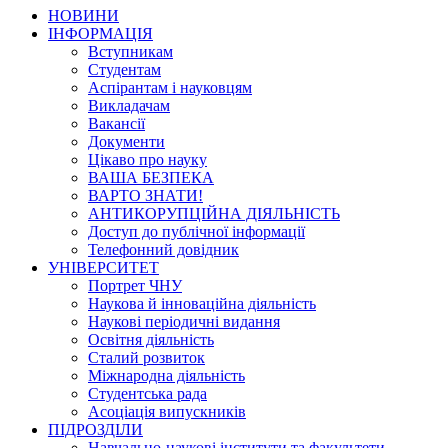
НОВИНИ
ІНФОРМАЦІЯ
Вступникам
Студентам
Аспірантам і науковцям
Викладачам
Вакансії
Документи
Цікаво про науку
ВАША БЕЗПЕКА
ВАРТО ЗНАТИ!
АНТИКОРУПЦІЙНА ДІЯЛЬНІСТЬ
Доступ до публічної інформації
Телефонний довідник
УНІВЕРСИТЕТ
Портрет ЧНУ
Наукова й інноваційна діяльність
Наукові періодичні видання
Освітня діяльність
Сталий розвиток
Міжнародна діяльність
Студентська рада
Асоціація випускників
ПІДРОЗДІЛИ
Навчально-наукові інститути та факультети