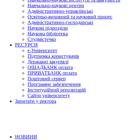
Навчально-наукові центри
Адміністративно-управлінські
Освітньо-виховний та науковий процес
Адміністративно-господарські
Наукові підрозділи
Наукова бібліотека
Студмістечко
РЕСУРСИ
е-Університет
Підтримка користувачів
Державні закупівлі
ОЩАДБАНК оплата
ПРИВАТБАНК оплата
Поштовий сервер
Програмне забезпечення
Інституційний репозитарій
Сайти університету
Запитати у ректора
НОВИНИ