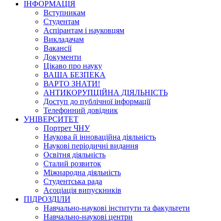
ІНФОРМАЦІЯ
Вступникам
Студентам
Аспірантам і науковцям
Викладачам
Вакансії
Документи
Цікаво про науку
ВАША БЕЗПЕКА
ВАРТО ЗНАТИ!
АНТИКОРУПЦІЙНА ДІЯЛЬНІСТЬ
Доступ до публічної інформації
Телефонний довідник
УНІВЕРСИТЕТ
Портрет ЧНУ
Наукова й інноваційна діяльність
Наукові періодичні видання
Освітня діяльність
Сталий розвиток
Міжнародна діяльність
Студентська рада
Асоціація випускників
ПІДРОЗДІЛИ
Навчально-наукові інститути та факультети
Навчально-наукові центри