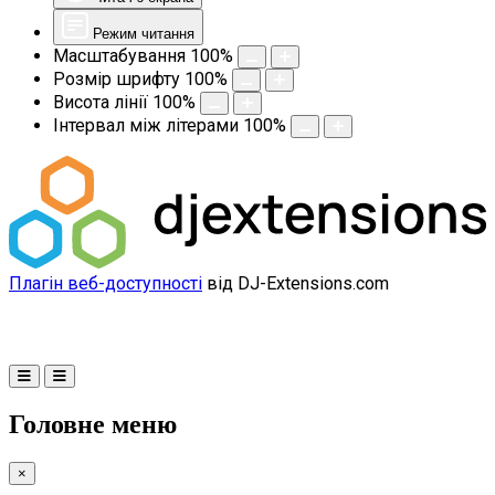
Режим читання
Масштабування
100
%
Розмір шрифту
100
%
Висота лінії
100
%
Інтервал між літерами
100
%
Плагін веб-доступності
від DJ-Extensions.com
Головне меню
×