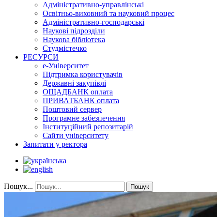
Адміністративно-управлінські
Освітньо-виховний та науковий процес
Адміністративно-господарські
Наукові підрозділи
Наукова бібліотека
Студмістечко
РЕСУРСИ
е-Університет
Підтримка користувачів
Державні закупівлі
ОЩАДБАНК оплата
ПРИВАТБАНК оплата
Поштовий сервер
Програмне забезпечення
Інституційний репозитарій
Сайти університету
Запитати у ректора
Пошук...
Пошук