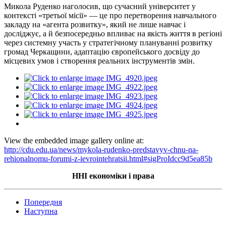
Микола Руденко наголосив, що сучасний університет у
контексті «третьої місії» — це про перетворення навчального
закладу на «агента розвитку», який не лише навчає і
досліджує, а й безпосередньо впливає на якість життя в регіоні
через системну участь у стратегічному плануванні розвитку
громад Черкащини, адаптацію європейського досвіду до
місцевих умов і створення реальних інструментів змін.
View the embedded image gallery online at:
http://cdu.edu.ua/news/mykola-rudenko-predstavyv-chnu-na-
rehionalnomu-forumi-z-ievrointehratsii.html#sigProIdcc9d5ea85b
ННІ економіки і права
Попередня
Наступна