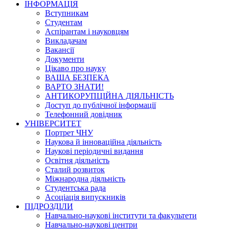
ІНФОРМАЦІЯ
Вступникам
Студентам
Аспірантам і науковцям
Викладачам
Вакансії
Документи
Цікаво про науку
ВАША БЕЗПЕКА
ВАРТО ЗНАТИ!
АНТИКОРУПЦІЙНА ДІЯЛЬНІСТЬ
Доступ до публічної інформації
Телефонний довідник
УНІВЕРСИТЕТ
Портрет ЧНУ
Наукова й інноваційна діяльність
Наукові періодичні видання
Освітня діяльність
Сталий розвиток
Міжнародна діяльність
Студентська рада
Асоціація випускників
ПІДРОЗДІЛИ
Навчально-наукові інститути та факультети
Навчально-наукові центри