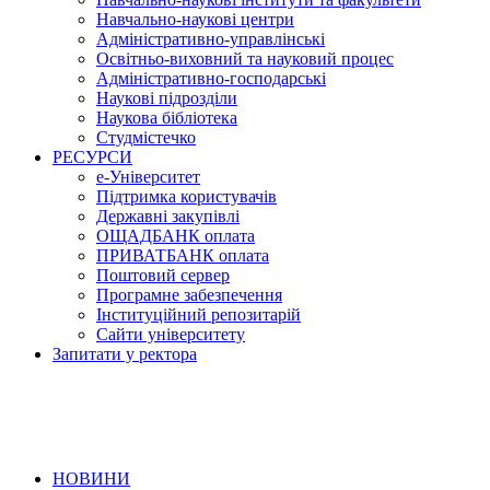
Навчально-наукові центри
Адміністративно-управлінські
Освітньо-виховний та науковий процес
Адміністративно-господарські
Наукові підрозділи
Наукова бібліотека
Студмістечко
РЕСУРСИ
е-Університет
Підтримка користувачів
Державні закупівлі
ОЩАДБАНК оплата
ПРИВАТБАНК оплата
Поштовий сервер
Програмне забезпечення
Інституційний репозитарій
Сайти університету
Запитати у ректора
НОВИНИ