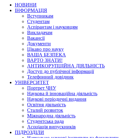
НОВИНИ
ІНФОРМАЦІЯ
Вступникам
Студентам
Аспірантам і науковцям
Викладачам
Вакансії
Документи
Цікаво про науку
ВАША БЕЗПЕКА
ВАРТО ЗНАТИ!
АНТИКОРУПЦІЙНА ДІЯЛЬНІСТЬ
Доступ до публічної інформації
Телефонний довідник
УНІВЕРСИТЕТ
Портрет ЧНУ
Наукова й інноваційна діяльність
Наукові періодичні видання
Освітня діяльність
Сталий розвиток
Міжнародна діяльність
Студентська рада
Асоціація випускників
ПІДРОЗДІЛИ
Навчально-наукові інститути та факультети