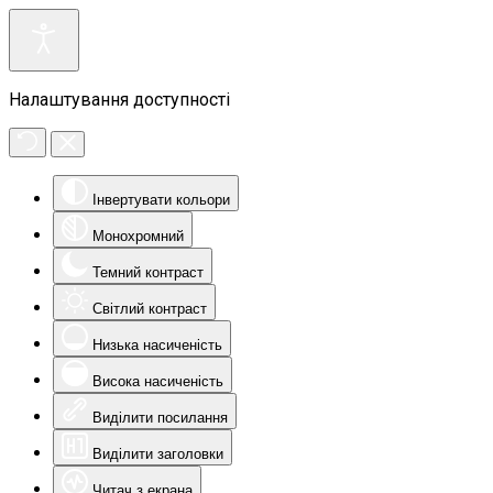
Налаштування доступності
Інвертувати кольори
Монохромний
Темний контраст
Світлий контраст
Низька насиченість
Висока насиченість
Виділити посилання
Виділити заголовки
Читач з екрана