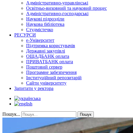
Адміністративно-управлінські
Освітньо-виховний та науковий процес
Адміністративно-господарські
Наукові підрозділи
Наукова бібліотека
Студмістечко
РЕСУРСИ
е-Університет
Підтримка користувачів
Державні закупівлі
ОЩАДБАНК оплата
ПРИВАТБАНК оплата
Поштовий сервер
Програмне забезпечення
Інституційний репозитарій
Сайти університету
Запитати у ректора
Пошук...
Пошук