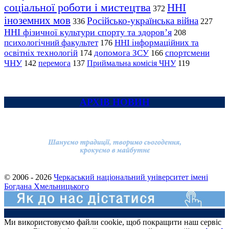
соціальної роботи і мистецтва
ННІ
372
іноземних мов
Російсько-українська війна
336
227
ННІ фізичної культури спорту та здоров’я
208
психологічний факультет
ННІ інформаційних та
176
освітніх технологій
допомога ЗСУ
спортсмени
174
166
ЧНУ
перемога
142
137
Приймальна комісія ЧНУ
119
АРХІВ НОВИН
© 2006 - 2026
Черкаський національний університет імені
Богдана Хмельницького
Ми використовуємо файли cookie, щоб покращити наш сервіс