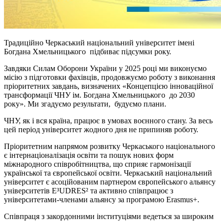
Традиційно Черкаський національний університет імені
Богдана Хмельницького підбиває підсумки року.
Завдяки Силам Оборони України у 2025 році ми виконуємо
місію з підготовки фахівців, продовжуємо роботу з виконання
пріоритетних завдань, визначених «Концепцією інноваційної
трансформації ЧНУ ім. Богдана Хмельницького до 2030
року». Ми згадуємо результати, будуємо плани.
ЧНУ, як і вся країна, працює в умовах воєнного стану. За весь
цей період університет жодного дня не припиняв роботу.
Пріоритетним напрямом розвитку Черкаського національного
є інтернаціоналізація освіти та пошук нових форм
міжнародного співробітництва, що сприяє гармонізації
української та європейської освіти. Черкаський національний
університет є асоційованим партнером європейського альянсу
університетів E³UDRES² та активно співпрацює з
університетами-членами альянсу за програмою Erasmus+.
Співпраця з закордонними інституціями ведеться за широким