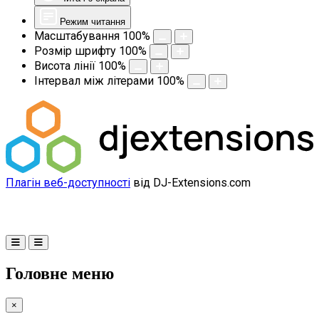
Режим читання
Масштабування
100
%
Розмір шрифту
100
%
Висота лінії
100
%
Інтервал між літерами
100
%
Плагін веб-доступності
від DJ-Extensions.com
Головне меню
×