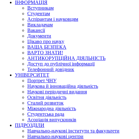
ІНФОРМАЦІЯ
Вступникам
Студентам
Аспірантам і науковцям
Викладачам
Вакансії
Документи
Цікаво про науку
ВАША БЕЗПЕКА
ВАРТО ЗНАТИ!
АНТИКОРУПЦІЙНА ДІЯЛЬНІСТЬ
Доступ до публічної інформації
Телефонний довідник
УНІВЕРСИТЕТ
Портрет ЧНУ
Наукова й інноваційна діяльність
Наукові періодичні видання
Освітня діяльність
Сталий розвиток
Міжнародна діяльність
Студентська рада
Асоціація випускників
ПІДРОЗДІЛИ
Навчально-наукові інститути та факультети
Навчально-наукові центри