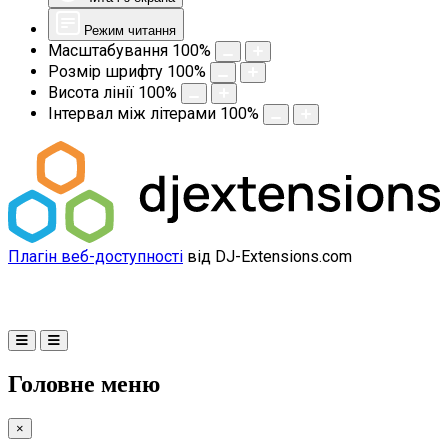
Режим читання
Масштабування
100
%
Розмір шрифту
100
%
Висота лінії
100
%
Інтервал між літерами
100
%
Плагін веб-доступності
від DJ-Extensions.com
Головне меню
×