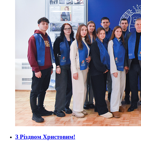
З Різдвом Христовим!