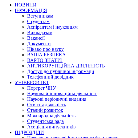
НОВИНИ
ІНФОРМАЦІЯ
Вступникам
Студентам
Аспірантам і науковцям
Викладачам
Вакансії
Документи
Цікаво про науку
ВАША БЕЗПЕКА
ВАРТО ЗНАТИ!
АНТИКОРУПЦІЙНА ДІЯЛЬНІСТЬ
Доступ до публічної інформації
Телефонний довідник
УНІВЕРСИТЕТ
Портрет ЧНУ
Наукова й інноваційна діяльність
Наукові періодичні видання
Освітня діяльність
Сталий розвиток
Міжнародна діяльність
Студентська рада
Асоціація випускників
ПІДРОЗДІЛИ
Навчально-наукові інститути та факультети