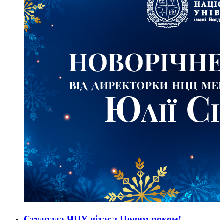
Студрада ЧНУ вітає з Новим роком!