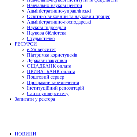
Навчально-наукові центри
Адміністративно-управлінські
Освітньо-виховний та науковий процес
Адміністративно-господарські
Наукові підрозділи
Наукова бібліотека
Студмістечко
РЕСУРСИ
е-Університет
Підтримка користувачів
Державні закупівлі
ОЩАДБАНК оплата
ПРИВАТБАНК оплата
Поштовий сервер
Програмне забезпечення
Інституційний репозитарій
Сайти університету
Запитати у ректора
НОВИНИ