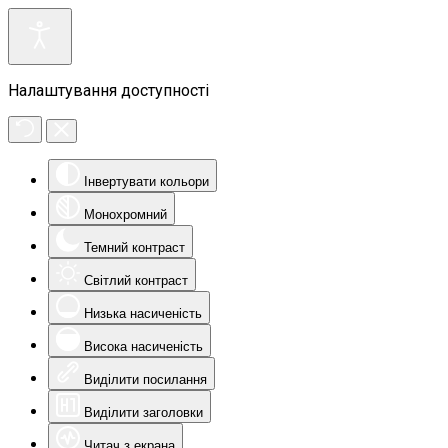
Налаштування доступності
Інвертувати кольори
Монохромний
Темний контраст
Світлий контраст
Низька насиченість
Висока насиченість
Виділити посилання
Виділити заголовки
Читач з екрана