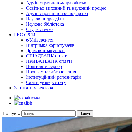
Адміністративно-управлінські
Освітньо-виховний та науковий процес
Адміністративно-господарські
Наукові підрозділи
Наукова бібліотека
Студмістечко
РЕСУРСИ
е-Університет
Підтримка користувачів
Державні закупівлі
ОЩАДБАНК оплата
ПРИВАТБАНК оплата
Поштовий сервер
Програмне забезпечення
Інституційний репозитарій
Сайти університету
Запитати у ректора
Пошук...
Пошук