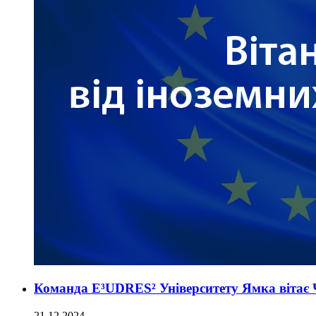
Команда E³UDRES² Університету Ямка вітає
21.12.2024