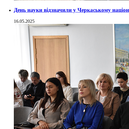
День науки відзначили у Черкаському наці
16.05.2025