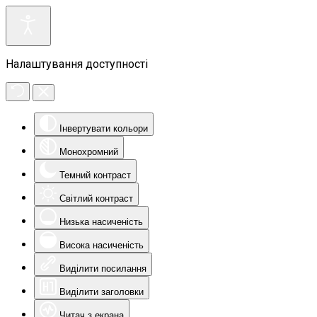
Налаштування доступності
Інвертувати кольори
Монохромний
Темний контраст
Світлий контраст
Низька насиченість
Висока насиченість
Виділити посилання
Виділити заголовки
Читач з екрана