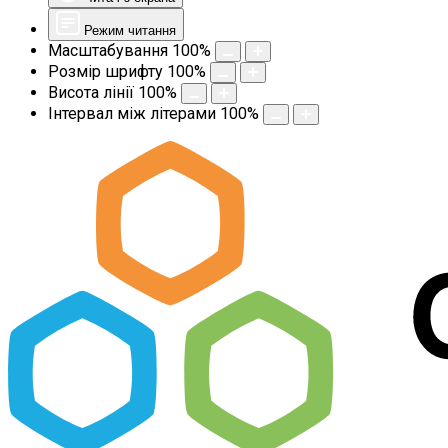
Режим читання
Масштабування
100
%
Розмір шрифту
100
%
Висота лінії
100
%
Інтервал між літерами
100
%