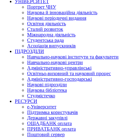
УНІВЕРСИТЕТ
Портрет ЧНУ
Наукова й інноваційна діяльність
Наукові періодичні видання
Освітня діяльність
Сталий розвиток
Міжнародна діяльність
Студентська рада
Асоціація випускників
ПІДРОЗДІЛИ
Навчально-наукові інститути та факультети
Навчально-наукові центри
Адміністративно-управлінські
Освітньо-виховний та науковий процес
Адміністративно-господарські
Наукові підрозділи
Наукова бібліотека
Студмістечко
РЕСУРСИ
е-Університет
Підтримка користувачів
Державні закупівлі
ОЩАДБАНК оплата
ПРИВАТБАНК оплата
Поштовий сервер