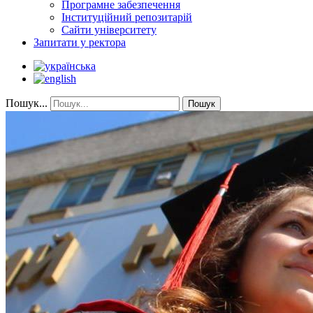
Програмне забезпечення
Інституційний репозитарій
Сайти університету
Запитати у ректора
Пошук...
Пошук