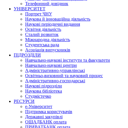
Телефонний довідник
УНІВЕРСИТЕТ
Портрет ЧНУ
Наукова й інноваційна діяльність
Наукові періодичні видання
Освітня діяльність
Сталий розвиток
Міжнародна діяльність
Студентська рада
Асоціація випускників
ПІДРОЗДІЛИ
Навчально-наукові інститути та факультети
Навчально-наукові центри
Адміністративно-управлінські
Освітньо-виховний та науковий процес
Адміністративно-господарські
Наукові підрозділи
Наукова бібліотека
Студмістечко
РЕСУРСИ
е-Університет
Підтримка користувачів
Державні закупівлі
ОЩАДБАНК оплата
ПРИВАТБАНК оплата