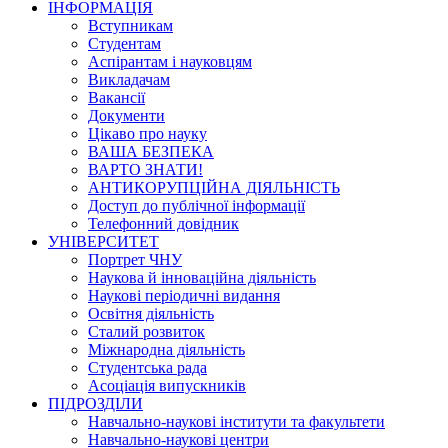
ІНФОРМАЦІЯ
Вступникам
Студентам
Аспірантам і науковцям
Викладачам
Вакансії
Документи
Цікаво про науку
ВАША БЕЗПЕКА
ВАРТО ЗНАТИ!
АНТИКОРУПЦІЙНА ДІЯЛЬНІСТЬ
Доступ до публічної інформації
Телефонний довідник
УНІВЕРСИТЕТ
Портрет ЧНУ
Наукова й інноваційна діяльність
Наукові періодичні видання
Освітня діяльність
Сталий розвиток
Міжнародна діяльність
Студентська рада
Асоціація випускників
ПІДРОЗДІЛИ
Навчально-наукові інститути та факультети
Навчально-наукові центри