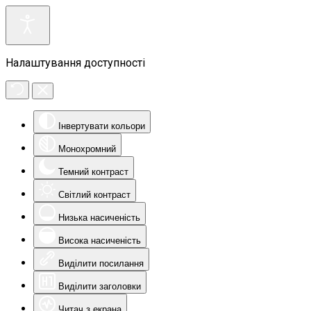
Налаштування доступності
Інвертувати кольори
Монохромний
Темний контраст
Світлий контраст
Низька насиченість
Висока насиченість
Виділити посилання
Виділити заголовки
Читач з екрана