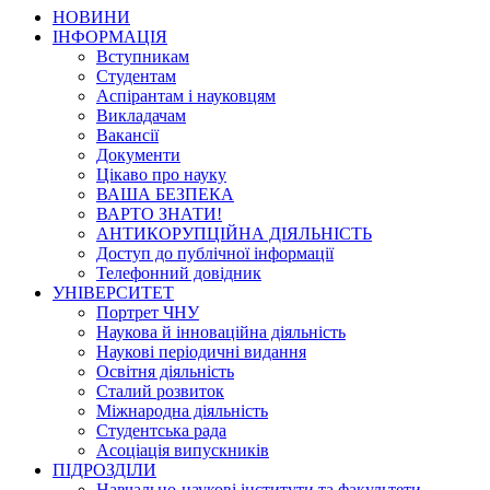
НОВИНИ
ІНФОРМАЦІЯ
Вступникам
Студентам
Аспірантам і науковцям
Викладачам
Вакансії
Документи
Цікаво про науку
ВАША БЕЗПЕКА
ВАРТО ЗНАТИ!
АНТИКОРУПЦІЙНА ДІЯЛЬНІСТЬ
Доступ до публічної інформації
Телефонний довідник
УНІВЕРСИТЕТ
Портрет ЧНУ
Наукова й інноваційна діяльність
Наукові періодичні видання
Освітня діяльність
Сталий розвиток
Міжнародна діяльність
Студентська рада
Асоціація випускників
ПІДРОЗДІЛИ
Навчально-наукові інститути та факультети