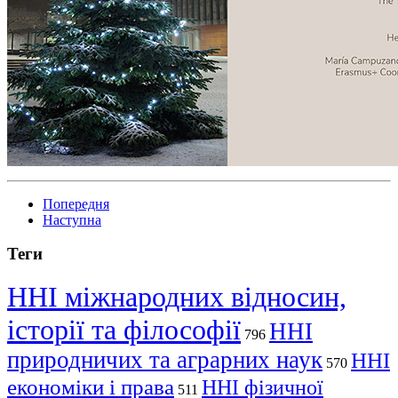
Попередня
Наступна
Теги
ННІ міжнародних відносин,
історії та філософії
ННІ
796
природничих та аграрних наук
ННІ
570
економіки і права
ННІ фізичної
511