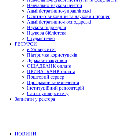
Навчально-наукові центри
Адміністративно-управлінські
Освітньо-виховний та науковий процес
Адміністративно-господарські
Наукові підрозділи
Наукова бібліотека
Студмістечко
РЕСУРСИ
е-Університет
Підтримка користувачів
Державні закупівлі
ОЩАДБАНК оплата
ПРИВАТБАНК оплата
Поштовий сервер
Програмне забезпечення
Інституційний репозитарій
Сайти університету
Запитати у ректора
НОВИНИ