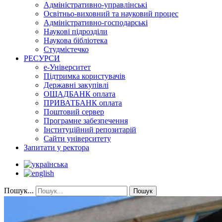
Адміністративно-управлінські
Освітньо-виховний та науковий процес
Адміністративно-господарські
Наукові підрозділи
Наукова бібліотека
Студмістечко
РЕСУРСИ
е-Університет
Підтримка користувачів
Державні закупівлі
ОЩАДБАНК оплата
ПРИВАТБАНК оплата
Поштовий сервер
Програмне забезпечення
Інституційний репозитарій
Сайти університету
Запитати у ректора
Пошук...
Пошук