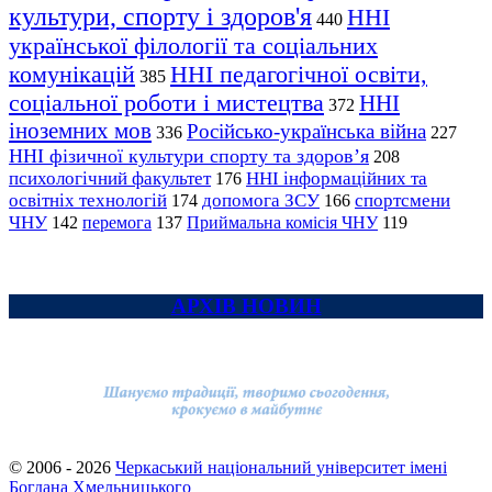
культури, спорту і здоров'я
ННІ
440
української філології та соціальних
комунікацій
ННІ педагогічної освіти,
385
соціальної роботи і мистецтва
ННІ
372
іноземних мов
Російсько-українська війна
336
227
ННІ фізичної культури спорту та здоров’я
208
психологічний факультет
ННІ інформаційних та
176
освітніх технологій
допомога ЗСУ
спортсмени
174
166
ЧНУ
перемога
142
137
Приймальна комісія ЧНУ
119
АРХІВ НОВИН
© 2006 - 2026
Черкаський національний університет імені
Богдана Хмельницького