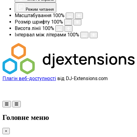
Режим читання
Масштабування
100
%
Розмір шрифту
100
%
Висота лінії
100
%
Інтервал між літерами
100
%
Плагін веб-доступності
від DJ-Extensions.com
Головне меню
×