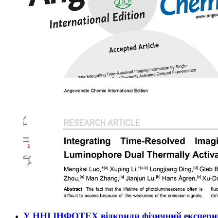
У ННІ ІНФОТЕХ відкрили фізичний експери