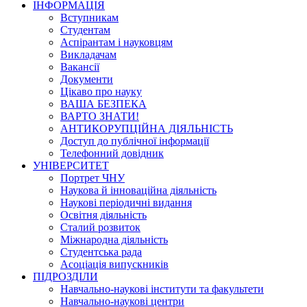
ІНФОРМАЦІЯ
Вступникам
Студентам
Аспірантам і науковцям
Викладачам
Вакансії
Документи
Цікаво про науку
ВАША БЕЗПЕКА
ВАРТО ЗНАТИ!
АНТИКОРУПЦІЙНА ДІЯЛЬНІСТЬ
Доступ до публічної інформації
Телефонний довідник
УНІВЕРСИТЕТ
Портрет ЧНУ
Наукова й інноваційна діяльність
Наукові періодичні видання
Освітня діяльність
Сталий розвиток
Міжнародна діяльність
Студентська рада
Асоціація випускників
ПІДРОЗДІЛИ
Навчально-наукові інститути та факультети
Навчально-наукові центри