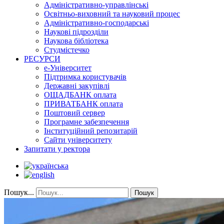
Адміністративно-управлінські
Освітньо-виховний та науковий процес
Адміністративно-господарські
Наукові підрозділи
Наукова бібліотека
Студмістечко
РЕСУРСИ
е-Університет
Підтримка користувачів
Державні закупівлі
ОЩАДБАНК оплата
ПРИВАТБАНК оплата
Поштовий сервер
Програмне забезпечення
Інституційний репозитарій
Сайти університету
Запитати у ректора
Пошук...
Пошук