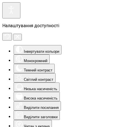
Налаштування доступності
Інвертувати кольори
Монохромний
Темний контраст
Світлий контраст
Низька насиченість
Висока насиченість
Виділити посилання
Виділити заголовки
Читач з екрана