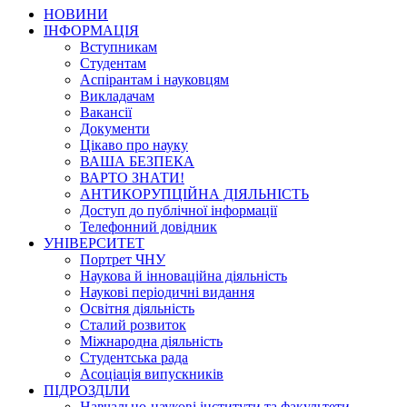
НОВИНИ
ІНФОРМАЦІЯ
Вступникам
Студентам
Аспірантам і науковцям
Викладачам
Вакансії
Документи
Цікаво про науку
ВАША БЕЗПЕКА
ВАРТО ЗНАТИ!
АНТИКОРУПЦІЙНА ДІЯЛЬНІСТЬ
Доступ до публічної інформації
Телефонний довідник
УНІВЕРСИТЕТ
Портрет ЧНУ
Наукова й інноваційна діяльність
Наукові періодичні видання
Освітня діяльність
Сталий розвиток
Міжнародна діяльність
Студентська рада
Асоціація випускників
ПІДРОЗДІЛИ
Навчально-наукові інститути та факультети