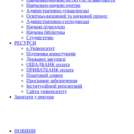
Навчально-наукові центри
Адміністративно-управлінські
Освітньо-виховний та науковий процес
Адміністративно-господарські
Наукові підрозділи
Наукова бібліотека
Студмістечко
РЕСУРСИ
е-Університет
Підтримка користувачів
Державні закупівлі
ОЩАДБАНК оплата
ПРИВАТБАНК оплата
Поштовий сервер
Програмне забезпечення
Інституційний репозитарій
Сайти університету
Запитати у ректора
НОВИНИ