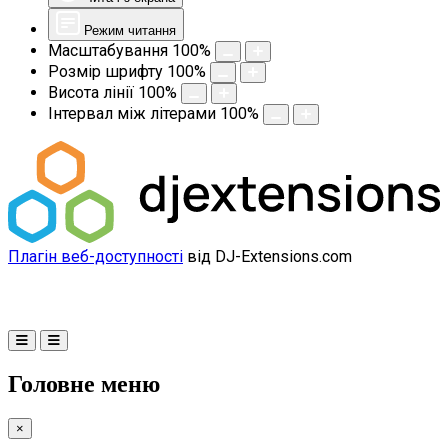
Режим читання
Масштабування
100
%
Розмір шрифту
100
%
Висота лінії
100
%
Інтервал між літерами
100
%
Плагін веб-доступності
від DJ-Extensions.com
Головне меню
×