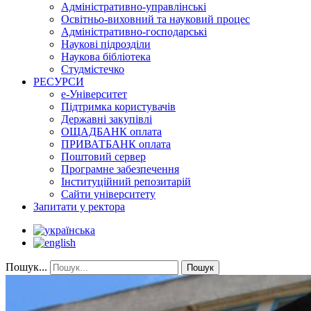
Адміністративно-управлінські
Освітньо-виховний та науковий процес
Адміністративно-господарські
Наукові підрозділи
Наукова бібліотека
Студмістечко
РЕСУРСИ
е-Університет
Підтримка користувачів
Державні закупівлі
ОЩАДБАНК оплата
ПРИВАТБАНК оплата
Поштовий сервер
Програмне забезпечення
Інституційний репозитарій
Сайти університету
Запитати у ректора
Пошук...
Пошук