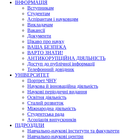
ІНФОРМАЦІЯ
Вступникам
Студентам
Аспірантам і науковцям
Викладачам
Вакансії
Документи
Цікаво про науку
ВАША БЕЗПЕКА
ВАРТО ЗНАТИ!
АНТИКОРУПЦІЙНА ДІЯЛЬНІСТЬ
Доступ до публічної інформації
Телефонний довідник
УНІВЕРСИТЕТ
Портрет ЧНУ
Наукова й інноваційна діяльність
Наукові періодичні видання
Освітня діяльність
Сталий розвиток
Міжнародна діяльність
Студентська рада
Асоціація випускників
ПІДРОЗДІЛИ
Навчально-наукові інститути та факультети
Навчально-наукові центри