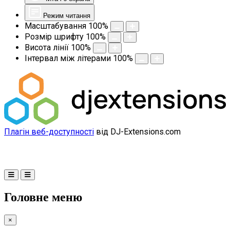
Режим читання
Масштабування
100
%
Розмір шрифту
100
%
Висота лінії
100
%
Інтервал між літерами
100
%
Плагін веб-доступності
від DJ-Extensions.com
Головне меню
×