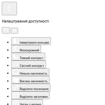
Налаштування доступності
Інвертувати кольори
Монохромний
Темний контраст
Світлий контраст
Низька насиченість
Висока насиченість
Виділити посилання
Виділити заголовки
Читач з екрана