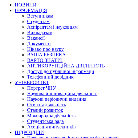
НОВИНИ
ІНФОРМАЦІЯ
Вступникам
Студентам
Аспірантам і науковцям
Викладачам
Вакансії
Документи
Цікаво про науку
ВАША БЕЗПЕКА
ВАРТО ЗНАТИ!
АНТИКОРУПЦІЙНА ДІЯЛЬНІСТЬ
Доступ до публічної інформації
Телефонний довідник
УНІВЕРСИТЕТ
Портрет ЧНУ
Наукова й інноваційна діяльність
Наукові періодичні видання
Освітня діяльність
Сталий розвиток
Міжнародна діяльність
Студентська рада
Асоціація випускників
ПІДРОЗДІЛИ
Навчально-наукові інститути та факультети