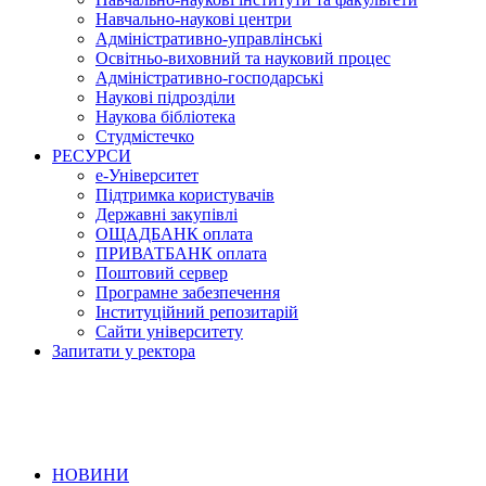
Навчально-наукові центри
Адміністративно-управлінські
Освітньо-виховний та науковий процес
Адміністративно-господарські
Наукові підрозділи
Наукова бібліотека
Студмістечко
РЕСУРСИ
е-Університет
Підтримка користувачів
Державні закупівлі
ОЩАДБАНК оплата
ПРИВАТБАНК оплата
Поштовий сервер
Програмне забезпечення
Інституційний репозитарій
Сайти університету
Запитати у ректора
НОВИНИ