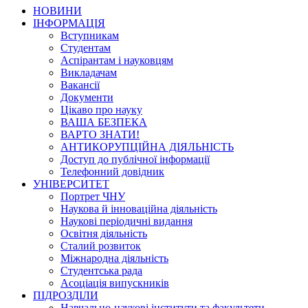
НОВИНИ
ІНФОРМАЦІЯ
Вступникам
Студентам
Аспірантам і науковцям
Викладачам
Вакансії
Документи
Цікаво про науку
ВАША БЕЗПЕКА
ВАРТО ЗНАТИ!
АНТИКОРУПЦІЙНА ДІЯЛЬНІСТЬ
Доступ до публічної інформації
Телефонний довідник
УНІВЕРСИТЕТ
Портрет ЧНУ
Наукова й інноваційна діяльність
Наукові періодичні видання
Освітня діяльність
Сталий розвиток
Міжнародна діяльність
Студентська рада
Асоціація випускників
ПІДРОЗДІЛИ
Навчально-наукові інститути та факультети