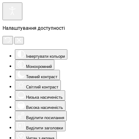
Налаштування доступності
Інвертувати кольори
Монохромний
Темний контраст
Світлий контраст
Низька насиченість
Висока насиченість
Виділити посилання
Виділити заголовки
Читач з екрана