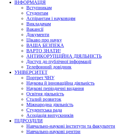
ІНФОРМАЦІЯ
Вступникам
Студентам
Аспірантам і науковцям
Викладачам
Вакансії
Документи
Цікаво про науку
ВАША БЕЗПЕКА
ВАРТО ЗНАТИ!
АНТИКОРУПЦІЙНА ДІЯЛЬНІСТЬ
Доступ до публічної інформації
Телефонний довідник
УНІВЕРСИТЕТ
Портрет ЧНУ
Наукова й інноваційна діяльність
Наукові періодичні видання
Освітня діяльність
Сталий розвиток
Міжнародна діяльність
Студентська рада
Асоціація випускників
ПІДРОЗДІЛИ
Навчально-наукові інститути та факультети
Навчально-наукові центри