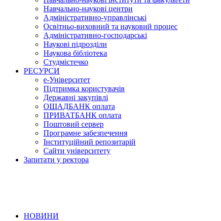
Навчально-наукові центри
Адміністративно-управлінські
Освітньо-виховний та науковий процес
Адміністративно-господарські
Наукові підрозділи
Наукова бібліотека
Студмістечко
РЕСУРСИ
е-Університет
Підтримка користувачів
Державні закупівлі
ОЩАДБАНК оплата
ПРИВАТБАНК оплата
Поштовий сервер
Програмне забезпечення
Інституційний репозитарій
Сайти університету
Запитати у ректора
НОВИНИ