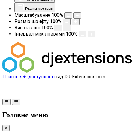
Режим читання
Масштабування
100
%
Розмір шрифту
100
%
Висота лінії
100
%
Інтервал між літерами
100
%
Плагін веб-доступності
від DJ-Extensions.com
Головне меню
×