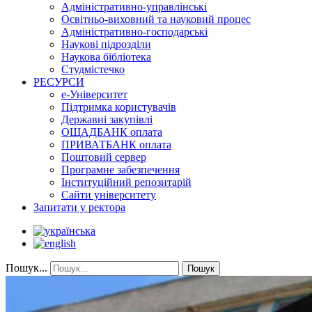
Адміністративно-управлінські
Освітньо-виховний та науковий процес
Адміністративно-господарські
Наукові підрозділи
Наукова бібліотека
Студмістечко
РЕСУРСИ
е-Університет
Підтримка користувачів
Державні закупівлі
ОЩАДБАНК оплата
ПРИВАТБАНК оплата
Поштовий сервер
Програмне забезпечення
Інституційний репозитарій
Сайти університету
Запитати у ректора
Пошук...
Пошук