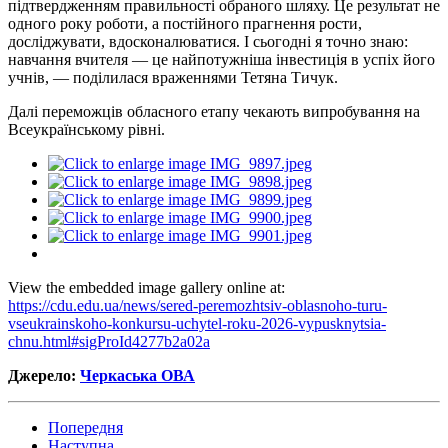
підтвердженням правильності обраного шляху. Це результат не
одного року роботи, а постійного прагнення рости,
досліджувати, вдосконалюватися. І сьогодні я точно знаю:
навчання вчителя — це найпотужніша інвестиція в успіх його
учнів, — поділилася враженнями Тетяна
Тичук
.
Далі переможців обласного етапу чекають випробування на
Всеукраїнському рівні.
View the embedded image gallery online at:
https://cdu.edu.ua/news/sered-peremozhtsiv-oblasnoho-turu-
vseukrainskoho-konkursu-uchytel-roku-2026-vypusknytsia-
chnu.html#sigProId4277b2a02a
Джерело:
Черкаська ОВА
Попередня
Наступна