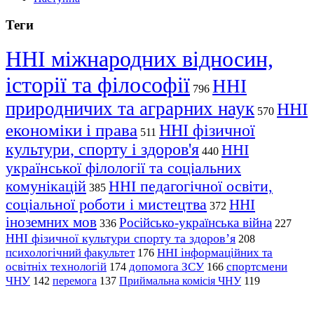
Теги
ННІ міжнародних відносин,
історії та філософії
ННІ
796
природничих та аграрних наук
ННІ
570
економіки і права
ННІ фізичної
511
культури, спорту і здоров'я
ННІ
440
української філології та соціальних
комунікацій
ННІ педагогічної освіти,
385
соціальної роботи і мистецтва
ННІ
372
іноземних мов
Російсько-українська війна
336
227
ННІ фізичної культури спорту та здоров’я
208
психологічний факультет
ННІ інформаційних та
176
освітніх технологій
допомога ЗСУ
спортсмени
174
166
ЧНУ
перемога
142
137
Приймальна комісія ЧНУ
119