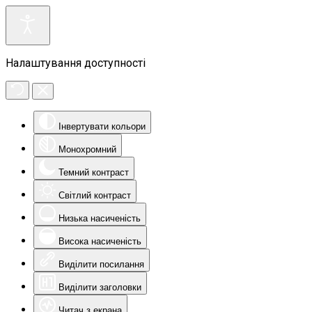
Налаштування доступності
Інвертувати кольори
Монохромний
Темний контраст
Світлий контраст
Низька насиченість
Висока насиченість
Виділити посилання
Виділити заголовки
Читач з екрана