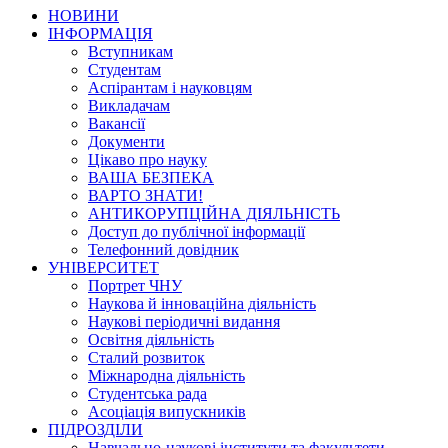
НОВИНИ
ІНФОРМАЦІЯ
Вступникам
Студентам
Аспірантам і науковцям
Викладачам
Вакансії
Документи
Цікаво про науку
ВАША БЕЗПЕКА
ВАРТО ЗНАТИ!
АНТИКОРУПЦІЙНА ДІЯЛЬНІСТЬ
Доступ до публічної інформації
Телефонний довідник
УНІВЕРСИТЕТ
Портрет ЧНУ
Наукова й інноваційна діяльність
Наукові періодичні видання
Освітня діяльність
Сталий розвиток
Міжнародна діяльність
Студентська рада
Асоціація випускників
ПІДРОЗДІЛИ
Навчально-наукові інститути та факультети