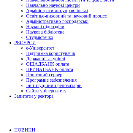
Навчально-наукові центри
Адміністративно-управлінські
Освітньо-виховний та науковий процес
Адміністративно-господарські
Наукові підрозділи
Наукова бібліотека
Студмістечко
РЕСУРСИ
е-Університет
Підтримка користувачів
Державні закупівлі
ОЩАДБАНК оплата
ПРИВАТБАНК оплата
Поштовий сервер
Програмне забезпечення
Інституційний репозитарій
Сайти університету
Запитати у ректора
НОВИНИ