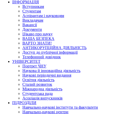
ІНФОРМАЦІЯ
Вступникам
Студентам
Аспірантам і науковцям
Викладачам
Вакансії
Документи
Цікаво про науку
ВАША БЕЗПЕКА
ВАРТО ЗНАТИ!
АНТИКОРУПЦІЙНА ДІЯЛЬНІСТЬ
Доступ до публічної інформації
Телефонний довідник
УНІВЕРСИТЕТ
Портрет ЧНУ
Наукова й інноваційна діяльність
Наукові періодичні видання
Освітня діяльність
Сталий розвиток
Міжнародна діяльність
Студентська рада
Асоціація випускників
ПІДРОЗДІЛИ
Навчально-наукові інститути та факультети
Навчально-наукові центри