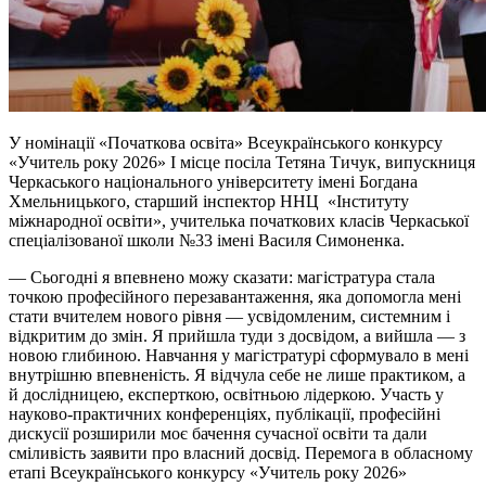
У номінації «Початкова освіта» Всеукраїнського конкурсу
«Учитель року 2026» І місце посіла Тетяна
Тичук
, випускниця
Черкаського національного університету імені Богдана
Хмельницького, старший інспектор ННЦ «Інституту
міжнародної освіти», учителька початкових класів Черкаської
спеціалізованої школи №33 імені Василя Симоненка.
— Сьогодні я впевнено можу сказати: магістратура стала
точкою професійного перезавантаження, яка допомогла мені
стати вчителем нового рівня — усвідомленим, системним і
відкритим до змін. Я прийшла туди з досвідом, а вийшла — з
новою глибиною. Навчання у магістратурі сформувало в мені
внутрішню впевненість. Я відчула себе не лише практиком, а
й дослідницею, експерткою, освітньою лідеркою. Участь у
науково-практичних конференціях, публікації, професійні
дискусії розширили моє бачення сучасної освіти та дали
сміливість заявити про власний досвід. Перемога в обласному
етапі Всеукраїнського конкурсу «Учитель року 2026»