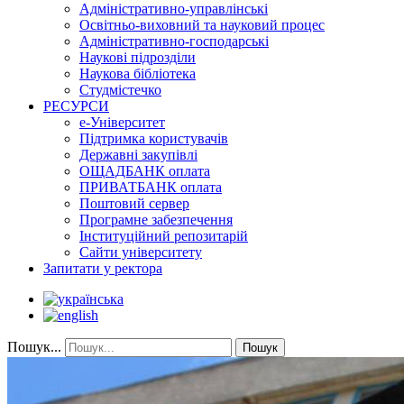
Адміністративно-управлінські
Освітньо-виховний та науковий процес
Адміністративно-господарські
Наукові підрозділи
Наукова бібліотека
Студмістечко
РЕСУРСИ
е-Університет
Підтримка користувачів
Державні закупівлі
ОЩАДБАНК оплата
ПРИВАТБАНК оплата
Поштовий сервер
Програмне забезпечення
Інституційний репозитарій
Сайти університету
Запитати у ректора
Пошук...
Пошук