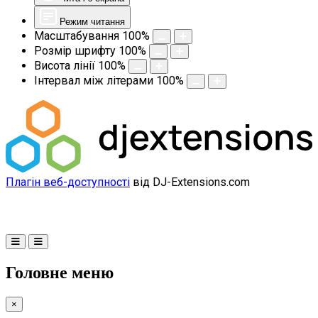
Режим читання
Масштабування
100
%
Розмір шрифту
100
%
Висота лінії
100
%
Інтервал між літерами
100
%
Плагін веб-доступності
від DJ-Extensions.com
Головне меню
×