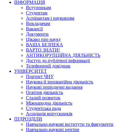
ІНФОРМАЦІЯ
Вступникам
Студентам
Аспірантам і науковцям
Викладачам
Вакансії
Документи
Цікаво про науку
ВАША БЕЗПЕКА
ВАРТО ЗНАТИ!
АНТИКОРУПЦІЙНА ДІЯЛЬНІСТЬ
Доступ до публічної інформації
Телефонний довідник
УНІВЕРСИТЕТ
Портрет ЧНУ
Наукова й інноваційна діяльність
Наукові періодичні видання
Освітня діяльність
Сталий розвиток
Міжнародна діяльність
Студентська рада
Асоціація випускників
ПІДРОЗДІЛИ
Навчально-наукові інститути та факультети
Навчально-наукові центри