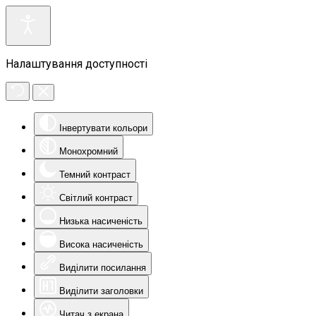
Налаштування доступності
Інвертувати кольори
Монохромний
Темний контраст
Світлий контраст
Низька насиченість
Висока насиченість
Виділити посилання
Виділити заголовки
Читач з екрана