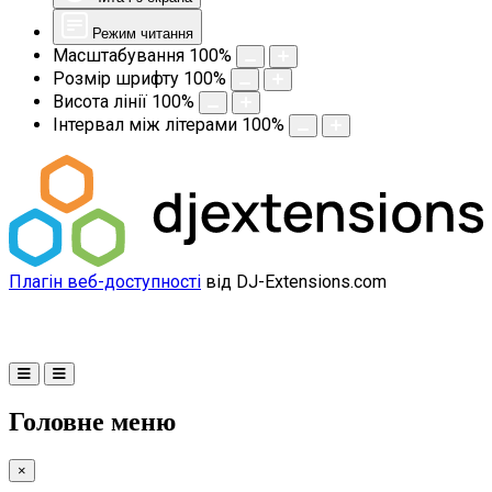
Режим читання
Масштабування
100
%
Розмір шрифту
100
%
Висота лінії
100
%
Інтервал між літерами
100
%
Плагін веб-доступності
від DJ-Extensions.com
Головне меню
×