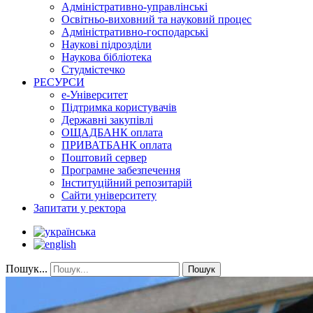
Адміністративно-управлінські
Освітньо-виховний та науковий процес
Адміністративно-господарські
Наукові підрозділи
Наукова бібліотека
Студмістечко
РЕСУРСИ
е-Університет
Підтримка користувачів
Державні закупівлі
ОЩАДБАНК оплата
ПРИВАТБАНК оплата
Поштовий сервер
Програмне забезпечення
Інституційний репозитарій
Сайти університету
Запитати у ректора
Пошук...
Пошук