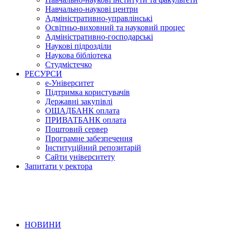
Навчально-наукові центри
Адміністративно-управлінські
Освітньо-виховний та науковий процес
Адміністративно-господарські
Наукові підрозділи
Наукова бібліотека
Студмістечко
РЕСУРСИ
е-Університет
Підтримка користувачів
Державні закупівлі
ОЩАДБАНК оплата
ПРИВАТБАНК оплата
Поштовий сервер
Програмне забезпечення
Інституційний репозитарій
Сайти університету
Запитати у ректора
НОВИНИ