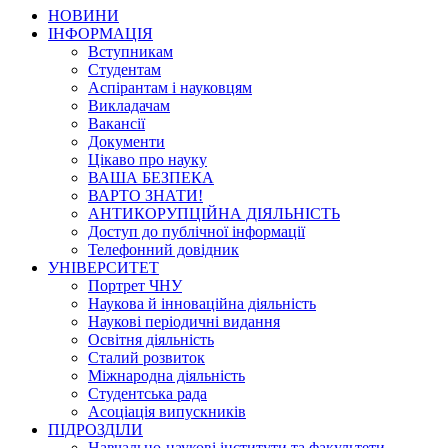
НОВИНИ
ІНФОРМАЦІЯ
Вступникам
Студентам
Аспірантам і науковцям
Викладачам
Вакансії
Документи
Цікаво про науку
ВАША БЕЗПЕКА
ВАРТО ЗНАТИ!
АНТИКОРУПЦІЙНА ДІЯЛЬНІСТЬ
Доступ до публічної інформації
Телефонний довідник
УНІВЕРСИТЕТ
Портрет ЧНУ
Наукова й інноваційна діяльність
Наукові періодичні видання
Освітня діяльність
Сталий розвиток
Міжнародна діяльність
Студентська рада
Асоціація випускників
ПІДРОЗДІЛИ
Навчально-наукові інститути та факультети