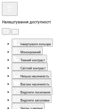
Налаштування доступності
Інвертувати кольори
Монохромний
Темний контраст
Світлий контраст
Низька насиченість
Висока насиченість
Виділити посилання
Виділити заголовки
Читач з екрана