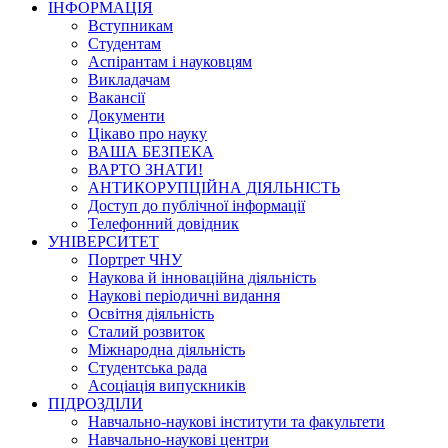
ІНФОРМАЦІЯ
Вступникам
Студентам
Аспірантам і науковцям
Викладачам
Вакансії
Документи
Цікаво про науку
ВАША БЕЗПЕКА
ВАРТО ЗНАТИ!
АНТИКОРУПЦІЙНА ДІЯЛЬНІСТЬ
Доступ до публічної інформації
Телефонний довідник
УНІВЕРСИТЕТ
Портрет ЧНУ
Наукова й інноваційна діяльність
Наукові періодичні видання
Освітня діяльність
Сталий розвиток
Міжнародна діяльність
Студентська рада
Асоціація випускників
ПІДРОЗДІЛИ
Навчально-наукові інститути та факультети
Навчально-наукові центри