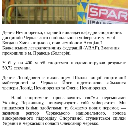
Денис Нечипоренко, старший викладач кафедри спортивних
дисциплін Черкаського національного університету імені
Богдана Хмельницького, став чемпіоном Асоціації
Балканських легкоатлетичних федерацій (ABAF). Змагання
проходили в м. Правець (Болгарія).
У бігу на 400 м з/б спортсмен продемонстрував результат
50,72 секунди.
Денис Леонідович є вихованцем Школи вищої спортивної
майстерності м. Черкаси. Його підготовкою займалися
тренери Леонід Нечипоренко та Олена Нечипоренко.
— Наші спортсмени прославляють своїми перемогами
Україну, Черкащину, популяризують свій університет. Ми
пишаємося їхніми здобутками та бажаємо нових перемог, —
зазначив ректор Черкаського національного, голова
відокремленого підрозділу Спортивної студентської спілки
України в Черкаській області Олександр Черевко.