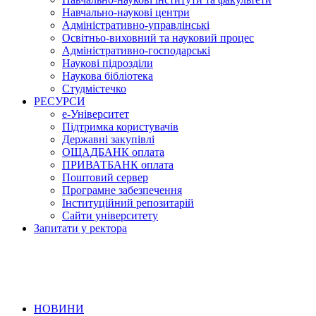
Навчально-наукові центри
Адміністративно-управлінські
Освітньо-виховний та науковий процес
Адміністративно-господарські
Наукові підрозділи
Наукова бібліотека
Студмістечко
РЕСУРСИ
е-Університет
Підтримка користувачів
Державні закупівлі
ОЩАДБАНК оплата
ПРИВАТБАНК оплата
Поштовий сервер
Програмне забезпечення
Інституційний репозитарій
Сайти університету
Запитати у ректора
НОВИНИ