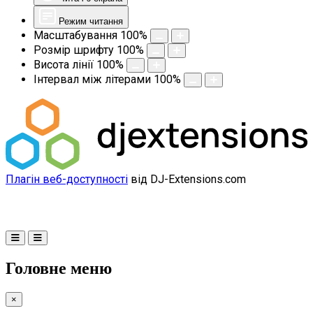
Режим читання
Масштабування
100
%
Розмір шрифту
100
%
Висота лінії
100
%
Інтервал між літерами
100
%
Плагін веб-доступності
від DJ-Extensions.com
Головне меню
×