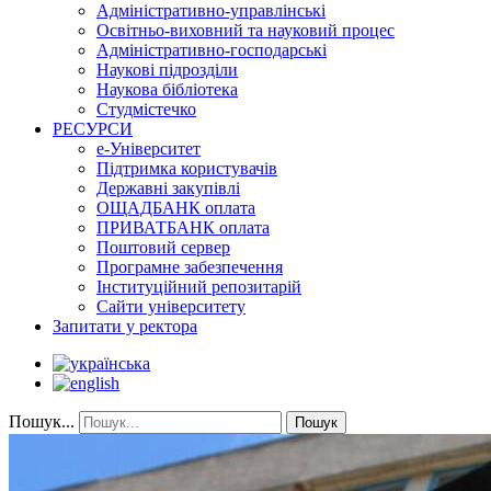
Адміністративно-управлінські
Освітньо-виховний та науковий процес
Адміністративно-господарські
Наукові підрозділи
Наукова бібліотека
Студмістечко
РЕСУРСИ
е-Університет
Підтримка користувачів
Державні закупівлі
ОЩАДБАНК оплата
ПРИВАТБАНК оплата
Поштовий сервер
Програмне забезпечення
Інституційний репозитарій
Сайти університету
Запитати у ректора
Пошук...
Пошук