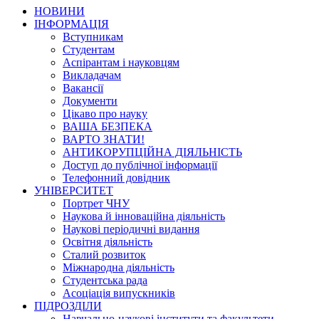
НОВИНИ
ІНФОРМАЦІЯ
Вступникам
Студентам
Аспірантам і науковцям
Викладачам
Вакансії
Документи
Цікаво про науку
ВАША БЕЗПЕКА
ВАРТО ЗНАТИ!
АНТИКОРУПЦІЙНА ДІЯЛЬНІСТЬ
Доступ до публічної інформації
Телефонний довідник
УНІВЕРСИТЕТ
Портрет ЧНУ
Наукова й інноваційна діяльність
Наукові періодичні видання
Освітня діяльність
Сталий розвиток
Міжнародна діяльність
Студентська рада
Асоціація випускників
ПІДРОЗДІЛИ
Навчально-наукові інститути та факультети