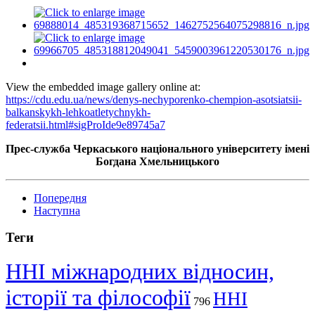
View the embedded image gallery online at:
https://cdu.edu.ua/news/denys-nechyporenko-chempion-asotsiatsii-
balkanskykh-lehkoatletychnykh-
federatsii.html#sigProIde9e89745a7
Прес-служба Черкаського національного університету імені
Богдана Хмельницького
Попередня
Наступна
Теги
ННІ міжнародних відносин,
історії та філософії
ННІ
796