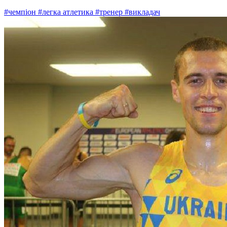
#чемпіон
#легка атлетика
#тренер
#викладач