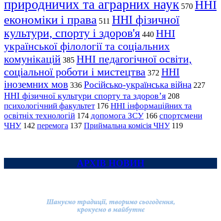
природничих та аграрних наук
ННІ
570
економіки і права
ННІ фізичної
511
культури, спорту і здоров'я
ННІ
440
української філології та соціальних
комунікацій
ННІ педагогічної освіти,
385
соціальної роботи і мистецтва
ННІ
372
іноземних мов
Російсько-українська війна
336
227
ННІ фізичної культури спорту та здоров’я
208
психологічний факультет
ННІ інформаційних та
176
освітніх технологій
допомога ЗСУ
спортсмени
174
166
ЧНУ
перемога
142
137
Приймальна комісія ЧНУ
119
АРХІВ НОВИН