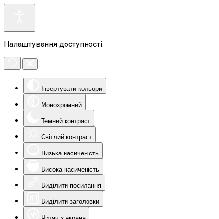
Налаштування доступності
Інвертувати кольори
Монохромний
Темний контраст
Світлий контраст
Низька насиченість
Висока насиченість
Виділити посилання
Виділити заголовки
Читач з екрана