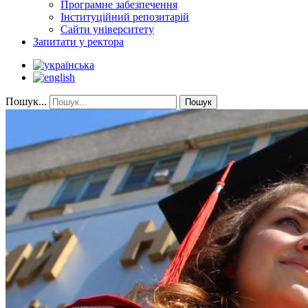
Програмне забезпечення
Інституційний репозитарій
Сайти університету
Запитати у ректора
Пошук...
Пошук