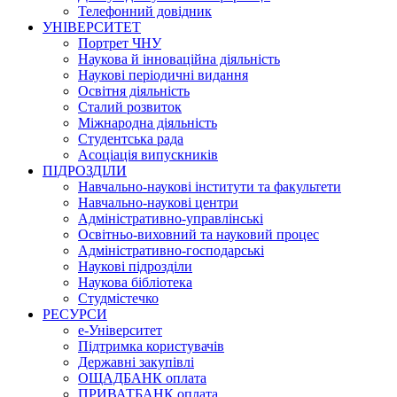
Телефонний довідник
УНІВЕРСИТЕТ
Портрет ЧНУ
Наукова й інноваційна діяльність
Наукові періодичні видання
Освітня діяльність
Сталий розвиток
Міжнародна діяльність
Студентська рада
Асоціація випускників
ПІДРОЗДІЛИ
Навчально-наукові інститути та факультети
Навчально-наукові центри
Адміністративно-управлінські
Освітньо-виховний та науковий процес
Адміністративно-господарські
Наукові підрозділи
Наукова бібліотека
Студмістечко
РЕСУРСИ
е-Університет
Підтримка користувачів
Державні закупівлі
ОЩАДБАНК оплата
ПРИВАТБАНК оплата