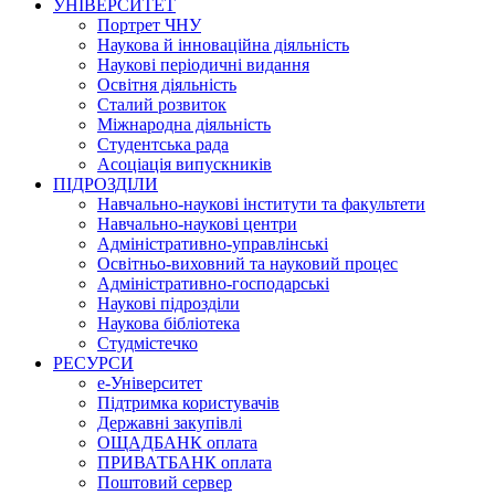
УНІВЕРСИТЕТ
Портрет ЧНУ
Наукова й інноваційна діяльність
Наукові періодичні видання
Освітня діяльність
Сталий розвиток
Міжнародна діяльність
Студентська рада
Асоціація випускників
ПІДРОЗДІЛИ
Навчально-наукові інститути та факультети
Навчально-наукові центри
Адміністративно-управлінські
Освітньо-виховний та науковий процес
Адміністративно-господарські
Наукові підрозділи
Наукова бібліотека
Студмістечко
РЕСУРСИ
е-Університет
Підтримка користувачів
Державні закупівлі
ОЩАДБАНК оплата
ПРИВАТБАНК оплата
Поштовий сервер