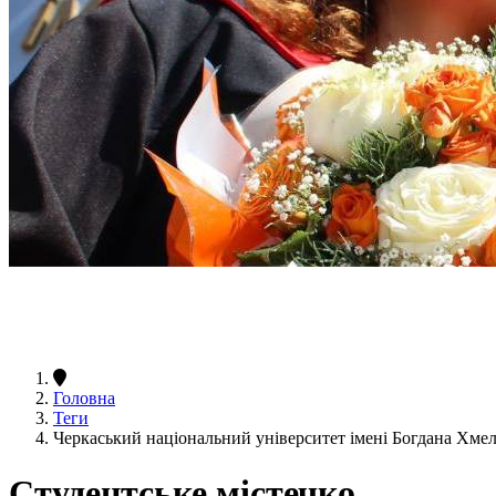
Головна
Теги
Черкаський національний університет імені Богдана Хме
Студентське містечко