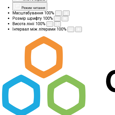
Режим читання
Масштабування
100
%
Розмір шрифту
100
%
Висота лінії
100
%
Інтервал між літерами
100
%