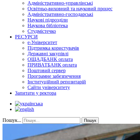
Адміністративно-управлінські
Освітньо-виховний та науковий процес
Адміністративно-господарські
Наукові підрозділи
Наукова бібліотека
Студмістечко
РЕСУРСИ
е-Університет
Підтримка користувачів
Державні закупівлі
ОЩАДБАНК оплата
ПРИВАТБАНК оплата
Поштовий сервер
Програмне забезпечення
Інституційний репозитарій
Сайти університету
Запитати у ректора
Пошук...
Пошук