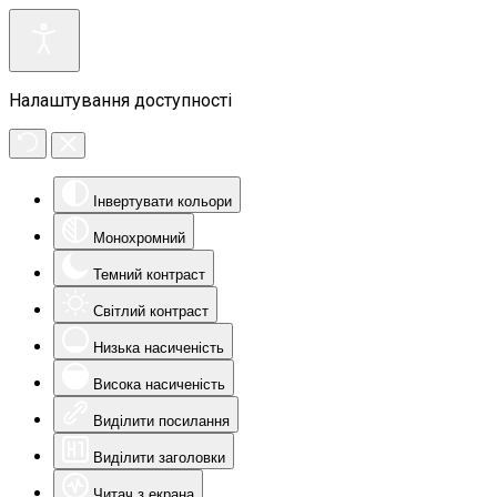
Налаштування доступності
Інвертувати кольори
Монохромний
Темний контраст
Світлий контраст
Низька насиченість
Висока насиченість
Виділити посилання
Виділити заголовки
Читач з екрана