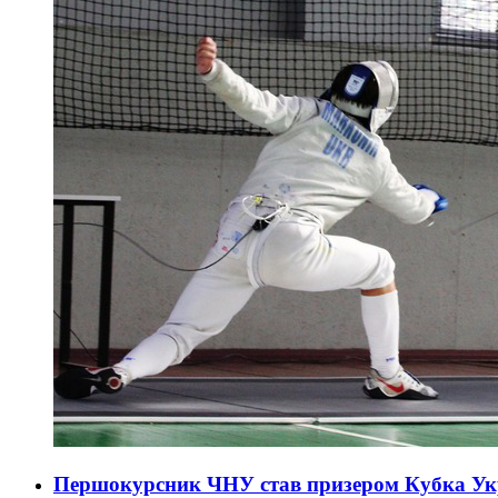
Першокурсник ЧНУ став призером Кубка Укр