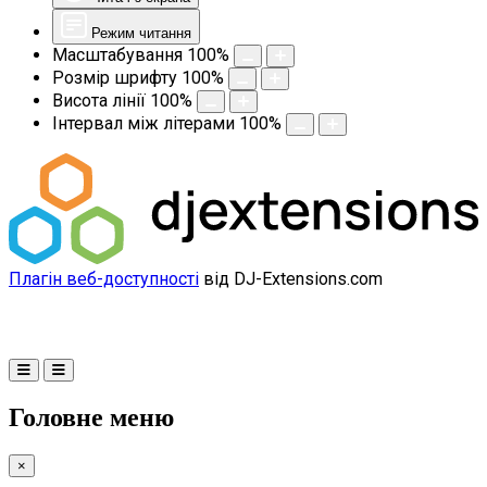
Режим читання
Масштабування
100
%
Розмір шрифту
100
%
Висота лінії
100
%
Інтервал між літерами
100
%
Плагін веб-доступності
від DJ-Extensions.com
Головне меню
×