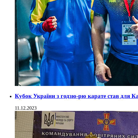
Кубок України з годзю-рю карате став для 
11.12.2023