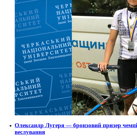
Олександр Лугеря — бронзовий призер чемпі
веслування