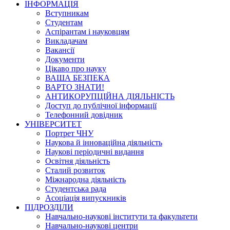
ІНФОРМАЦІЯ
Вступникам
Студентам
Аспірантам і науковцям
Викладачам
Вакансії
Документи
Цікаво про науку
ВАША БЕЗПЕКА
ВАРТО ЗНАТИ!
АНТИКОРУПЦІЙНА ДІЯЛЬНІСТЬ
Доступ до публічної інформації
Телефонний довідник
УНІВЕРСИТЕТ
Портрет ЧНУ
Наукова й інноваційна діяльність
Наукові періодичні видання
Освітня діяльність
Сталий розвиток
Міжнародна діяльність
Студентська рада
Асоціація випускників
ПІДРОЗДІЛИ
Навчально-наукові інститути та факультети
Навчально-наукові центри