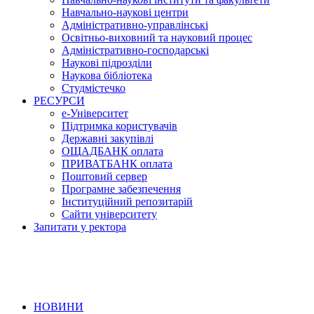
Навчально-наукові центри
Адміністративно-управлінські
Освітньо-виховний та науковий процес
Адміністративно-господарські
Наукові підрозділи
Наукова бібліотека
Студмістечко
РЕСУРСИ
е-Університет
Підтримка користувачів
Державні закупівлі
ОЩАДБАНК оплата
ПРИВАТБАНК оплата
Поштовий сервер
Програмне забезпечення
Інституційний репозитарій
Сайти університету
Запитати у ректора
НОВИНИ