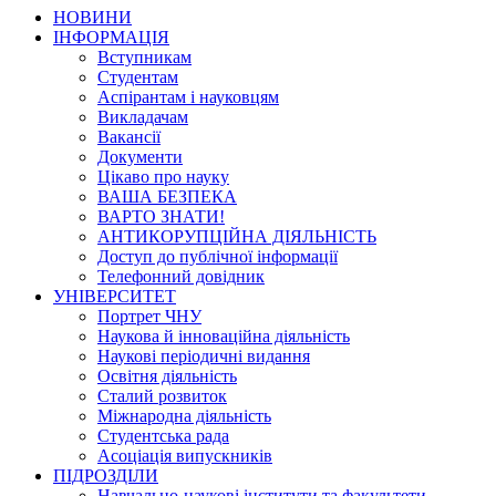
НОВИНИ
ІНФОРМАЦІЯ
Вступникам
Студентам
Аспірантам і науковцям
Викладачам
Вакансії
Документи
Цікаво про науку
ВАША БЕЗПЕКА
ВАРТО ЗНАТИ!
АНТИКОРУПЦІЙНА ДІЯЛЬНІСТЬ
Доступ до публічної інформації
Телефонний довідник
УНІВЕРСИТЕТ
Портрет ЧНУ
Наукова й інноваційна діяльність
Наукові періодичні видання
Освітня діяльність
Сталий розвиток
Міжнародна діяльність
Студентська рада
Асоціація випускників
ПІДРОЗДІЛИ
Навчально-наукові інститути та факультети