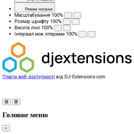
Режим читання
Масштабування
100
%
Розмір шрифту
100
%
Висота лінії
100
%
Інтервал між літерами
100
%
Плагін веб-доступності
від DJ-Extensions.com
Головне меню
×