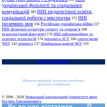
української філології та соціальних
комунікацій
ННІ педагогічної освіти,
385
соціальної роботи і мистецтва
ННІ
372
іноземних мов
Російсько-українська війна
336
227
ННІ фізичної культури спорту та здоров’я
208
психологічний факультет
ННІ інформаційних та
176
освітніх технологій
допомога ЗСУ
спортсмени
174
166
ЧНУ
перемога
142
137
Приймальна комісія ЧНУ
119
АРХІВ НОВИН
© 2006 - 2026
Черкаський національний університет імені
Богдана Хмельницького