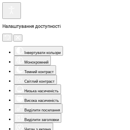
Налаштування доступності
Інвертувати кольори
Монохромний
Темний контраст
Світлий контраст
Низька насиченість
Висока насиченість
Виділити посилання
Виділити заголовки
Читач з екрана