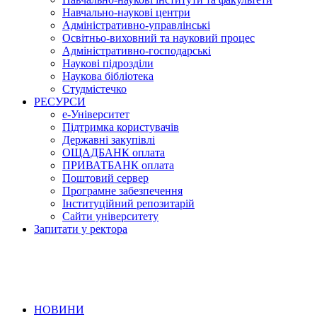
Навчально-наукові центри
Адміністративно-управлінські
Освітньо-виховний та науковий процес
Адміністративно-господарські
Наукові підрозділи
Наукова бібліотека
Студмістечко
РЕСУРСИ
е-Університет
Підтримка користувачів
Державні закупівлі
ОЩАДБАНК оплата
ПРИВАТБАНК оплата
Поштовий сервер
Програмне забезпечення
Інституційний репозитарій
Сайти університету
Запитати у ректора
НОВИНИ