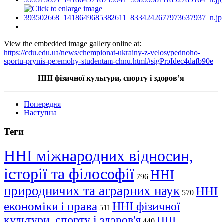
View the embedded image gallery online at:
https://cdu.edu.ua/news/chempionat-ukrainy-z-velosypednoho-
sportu-prynis-peremohy-studentam-chnu.html#sigProIdec4dafb90e
ННІ фізичної культури, спорту і здоров’я
Попередня
Наступна
Теги
ННІ міжнародних відносин,
історії та філософії
ННІ
796
природничих та аграрних наук
ННІ
570
економіки і права
ННІ фізичної
511
культури, спорту і здоров'я
ННІ
440