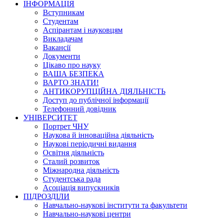
ІНФОРМАЦІЯ
Вступникам
Студентам
Аспірантам і науковцям
Викладачам
Вакансії
Документи
Цікаво про науку
ВАША БЕЗПЕКА
ВАРТО ЗНАТИ!
АНТИКОРУПЦІЙНА ДІЯЛЬНІСТЬ
Доступ до публічної інформації
Телефонний довідник
УНІВЕРСИТЕТ
Портрет ЧНУ
Наукова й інноваційна діяльність
Наукові періодичні видання
Освітня діяльність
Сталий розвиток
Міжнародна діяльність
Студентська рада
Асоціація випускників
ПІДРОЗДІЛИ
Навчально-наукові інститути та факультети
Навчально-наукові центри