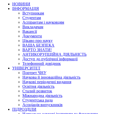
НОВИНИ
ІНФОРМАЦІЯ
Вступникам
Студентам
Аспірантам і науковцям
Викладачам
Вакансії
Документи
Цікаво про науку
ВАША БЕЗПЕКА
ВАРТО ЗНАТИ!
АНТИКОРУПЦІЙНА ДІЯЛЬНІСТЬ
Доступ до публічної інформації
Телефонний довідник
УНІВЕРСИТЕТ
Портрет ЧНУ
Наукова й інноваційна діяльність
Наукові періодичні видання
Освітня діяльність
Сталий розвиток
Міжнародна діяльність
Студентська рада
Асоціація випускників
ПІДРОЗДІЛИ
Навчально-наукові інститути та факультети