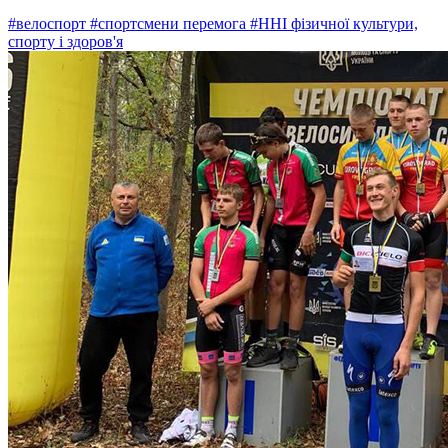
#велоспорт
#спортсмени перемога
#ННІ фізичної культури,
спорту і здоров'я