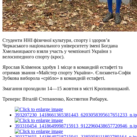
Студенти ННІ фізичної культури, спорту і здоровʼя
Черкаського національного університету імені Богдана
Хмельницького взяли участь у чемпіонаті України з
велосипедного спорту (крос).
Ярослав Кліменок здобув 1 місце в командній естафеті та
отримав звання «Майстер спорту України». Єлизавета-Софія
Зубкова виборола «срібло» в командній естафеті.
Змагання проходили 14—15 жовтня в місті Кропивницький.
Тренери: Віталій Степаненко, Костянтин Рибарук.