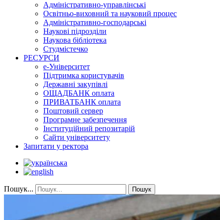
Адміністративно-управлінські
Освітньо-виховний та науковий процес
Адміністративно-господарські
Наукові підрозділи
Наукова бібліотека
Студмістечко
РЕСУРСИ
е-Університет
Підтримка користувачів
Державні закупівлі
ОЩАДБАНК оплата
ПРИВАТБАНК оплата
Поштовий сервер
Програмне забезпечення
Інституційний репозитарій
Сайти університету
Запитати у ректора
Пошук...
Пошук