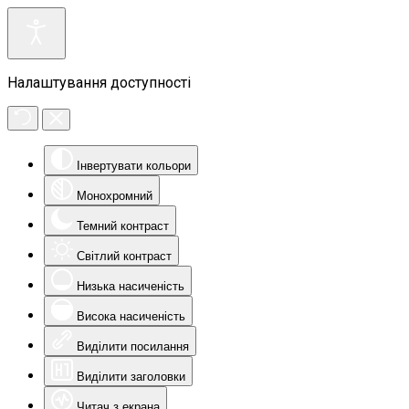
Налаштування доступності
Інвертувати кольори
Монохромний
Темний контраст
Світлий контраст
Низька насиченість
Висока насиченість
Виділити посилання
Виділити заголовки
Читач з екрана