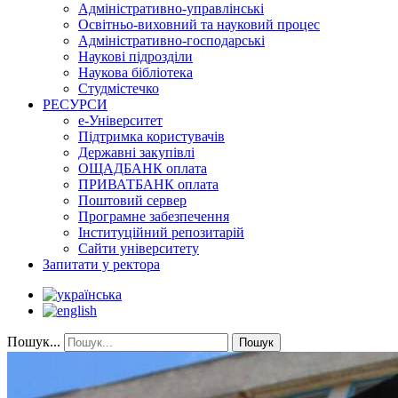
Адміністративно-управлінські
Освітньо-виховний та науковий процес
Адміністративно-господарські
Наукові підрозділи
Наукова бібліотека
Студмістечко
РЕСУРСИ
е-Університет
Підтримка користувачів
Державні закупівлі
ОЩАДБАНК оплата
ПРИВАТБАНК оплата
Поштовий сервер
Програмне забезпечення
Інституційний репозитарій
Сайти університету
Запитати у ректора
Пошук...
Пошук