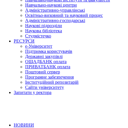
Навчально-наукові центри
Адміністративно-управлінські
Освітньо-виховний та науковий процес
Адміністративно-господарські
Наукові підрозділи
Наукова бібліотека
Студмістечко
РЕСУРСИ
е-Університет
Підтримка користувачів
Державні закупівлі
ОЩАДБАНК оплата
ПРИВАТБАНК оплата
Поштовий сервер
Програмне забезпечення
Інституційний репозитарій
Сайти університету
Запитати у ректора
НОВИНИ