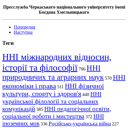
Пресслужба Черкаського національного університету імені
Богдана Хмельницького
Попередня
Наступна
Теги
ННІ міжнародних відносин,
історії та філософії
ННІ
796
природничих та аграрних наук
ННІ
570
економіки і права
ННІ фізичної
511
культури, спорту і здоров'я
ННІ
440
української філології та соціальних
комунікацій
ННІ педагогічної освіти,
385
соціальної роботи і мистецтва
ННІ
372
іноземних мов
Російсько-українська війна
336
227