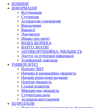
НОВИНИ
ІНФОРМАЦІЯ
Вступникам
Студентам
Аспірантам і науковцям
Викладачам
Вакансії
Документи
Цікаво про науку
ВАША БЕЗПЕКА
ВАРТО ЗНАТИ!
АНТИКОРУПЦІЙНА ДІЯЛЬНІСТЬ
Доступ до публічної інформації
Телефонний довідник
УНІВЕРСИТЕТ
Портрет ЧНУ
Наукова й інноваційна діяльність
Наукові періодичні видання
Освітня діяльність
Сталий розвиток
Міжнародна діяльність
Студентська рада
Асоціація випускників
ПІДРОЗДІЛИ
Навчально-наукові інститути та факультети