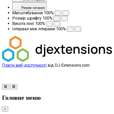
Режим читання
Масштабування
100
%
Розмір шрифту
100
%
Висота лінії
100
%
Інтервал між літерами
100
%
Плагін веб-доступності
від DJ-Extensions.com
Головне меню
×