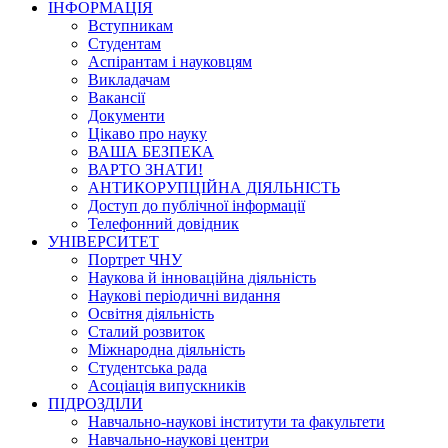
ІНФОРМАЦІЯ
Вступникам
Студентам
Аспірантам і науковцям
Викладачам
Вакансії
Документи
Цікаво про науку
ВАША БЕЗПЕКА
ВАРТО ЗНАТИ!
АНТИКОРУПЦІЙНА ДІЯЛЬНІСТЬ
Доступ до публічної інформації
Телефонний довідник
УНІВЕРСИТЕТ
Портрет ЧНУ
Наукова й інноваційна діяльність
Наукові періодичні видання
Освітня діяльність
Сталий розвиток
Міжнародна діяльність
Студентська рада
Асоціація випускників
ПІДРОЗДІЛИ
Навчально-наукові інститути та факультети
Навчально-наукові центри