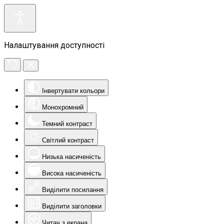
Налаштування доступності
Інвертувати кольори
Монохромний
Темний контраст
Світлий контраст
Низька насиченість
Висока насиченість
Виділити посилання
Виділити заголовки
Читач з екрана