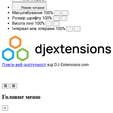
Режим читання
Масштабування
100
%
Розмір шрифту
100
%
Висота лінії
100
%
Інтервал між літерами
100
%
Плагін веб-доступності
від DJ-Extensions.com
Головне меню
×