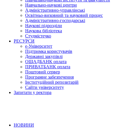
Навчально-наукові центри
Адміністративно-управлінські
Освітньо-виховний та науковий процес
Адміністративно-господарські
Наукові підрозділи
Наукова бібліотека
Студмістечко
РЕСУРСИ
е-Університет
Підтримка користувачів
Державні закупівлі
ОЩАДБАНК оплата
ПРИВАТБАНК оплата
Поштовий сервер
Програмне забезпечення
Інституційний репозитарій
Сайти університету
Запитати у ректора
НОВИНИ