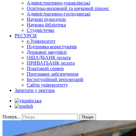
Адміністративно-управлінські
Освітньо-виховний та науковий процес
Адміністративно-господарські
Наукові підрозділи
Наукова бібліотека
Студмістечко
РЕСУРСИ
е-Університет
Підтримка користувачів
Державні закупівлі
ОЩАДБАНК оплата
ПРИВАТБАНК оплата
Поштовий сервер
Програмне забезпечення
Інституційний репозитарій
Сайти університету
Запитати у ректора
Пошук...
Пошук