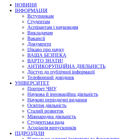
НОВИНИ
ІНФОРМАЦІЯ
Вступникам
Студентам
Аспірантам і науковцям
Викладачам
Вакансії
Документи
Цікаво про науку
ВАША БЕЗПЕКА
ВАРТО ЗНАТИ!
АНТИКОРУПЦІЙНА ДІЯЛЬНІСТЬ
Доступ до публічної інформації
Телефонний довідник
УНІВЕРСИТЕТ
Портрет ЧНУ
Наукова й інноваційна діяльність
Наукові періодичні видання
Освітня діяльність
Сталий розвиток
Міжнародна діяльність
Студентська рада
Асоціація випускників
ПІДРОЗДІЛИ
Навчально-наукові інститути та факультети