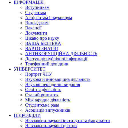
ІНФОРМАЦІЯ
Вступникам
Студентам
Аспірантам і науковцям
Викладачам
Вакансії
Документи
Цікаво про науку
ВАША БЕЗПЕКА
ВАРТО ЗНАТИ!
АНТИКОРУПЦІЙНА ДІЯЛЬНІСТЬ
Доступ до публічної інформації
Телефонний довідник
УНІВЕРСИТЕТ
Портрет ЧНУ
Наукова й інноваційна діяльність
Наукові періодичні видання
Освітня діяльність
Сталий розвиток
Міжнародна діяльність
Студентська рада
Асоціація випускників
ПІДРОЗДІЛИ
Навчально-наукові інститути та факультети
Навчально-наукові центри