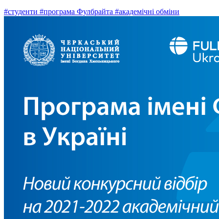
#студенти
#програма Фулбрайта
#академічні обміни