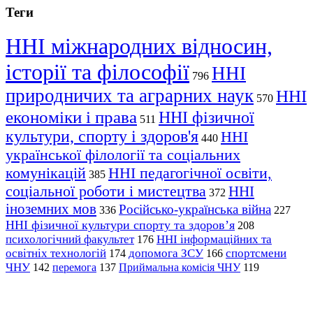
Теги
ННІ міжнародних відносин,
історії та філософії
ННІ
796
природничих та аграрних наук
ННІ
570
економіки і права
ННІ фізичної
511
культури, спорту і здоров'я
ННІ
440
української філології та соціальних
комунікацій
ННІ педагогічної освіти,
385
соціальної роботи і мистецтва
ННІ
372
іноземних мов
Російсько-українська війна
336
227
ННІ фізичної культури спорту та здоров’я
208
психологічний факультет
ННІ інформаційних та
176
освітніх технологій
допомога ЗСУ
спортсмени
174
166
ЧНУ
перемога
142
137
Приймальна комісія ЧНУ
119