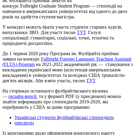
ім. Фулбрайта приймає анкети на
конкурс Fulbright
Graduate
Student
Program
— cтипендії на
навчання в американських університетах від одного до двох
років на здобуття ступеня магістра.
У конкурсі можуть брати участь студенти старших курсів,
випускники ЗВО. Для участі тисни
ТУТ
. Галузі
спеціалізації: гуманітарні, соціальні, точні, технічні та
природничі дисципліни.
До 1 червня 2020 року Програма ім. Фулбрайта приймає
заявки на конкурс
Fulbright Foreign Language Teaching Assistant
(FLTA) Program
на 2021-2022 академічний рік
—
стажування з
викладання української мови (асистенція американським
викладачам) в університетах та коледжах США тривалістю
дев'ять місяців. Аби взяти участь, тисни
ТУТ
.
На сторінках останнього фулбрайтівського вісника
—
онлайн-версії
та у форматі PDF (у приєднанні) можна
знайти інформацію про стипендіатів 2019-2020, які
перебувають у США за цими програмами:
Українські студенти фулбрайтівські стипендіати
пресреліз
Із запитаннями щодо оформлення конкурсного пакету