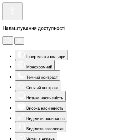
Налаштування доступності
Інвертувати кольори
Монохромний
Темний контраст
Світлий контраст
Низька насиченість
Висока насиченість
Виділити посилання
Виділити заголовки
Читач з екрана