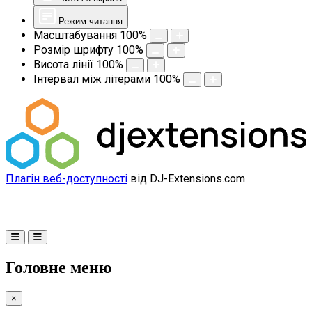
Режим читання
Масштабування
100
%
Розмір шрифту
100
%
Висота лінії
100
%
Інтервал між літерами
100
%
Плагін веб-доступності
від DJ-Extensions.com
Головне меню
×