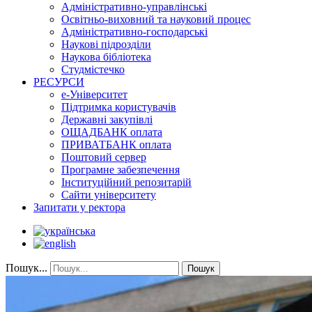
Адміністративно-управлінські
Освітньо-виховний та науковий процес
Адміністративно-господарські
Наукові підрозділи
Наукова бібліотека
Студмістечко
РЕСУРСИ
е-Університет
Підтримка користувачів
Державні закупівлі
ОЩАДБАНК оплата
ПРИВАТБАНК оплата
Поштовий сервер
Програмне забезпечення
Інституційний репозитарій
Сайти університету
Запитати у ректора
Пошук...
Пошук