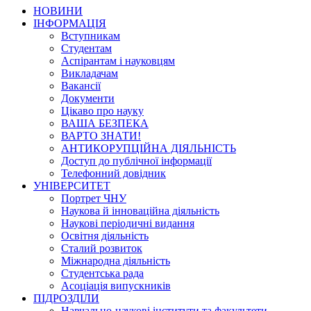
НОВИНИ
ІНФОРМАЦІЯ
Вступникам
Студентам
Аспірантам і науковцям
Викладачам
Вакансії
Документи
Цікаво про науку
ВАША БЕЗПЕКА
ВАРТО ЗНАТИ!
АНТИКОРУПЦІЙНА ДІЯЛЬНІСТЬ
Доступ до публічної інформації
Телефонний довідник
УНІВЕРСИТЕТ
Портрет ЧНУ
Наукова й інноваційна діяльність
Наукові періодичні видання
Освітня діяльність
Сталий розвиток
Міжнародна діяльність
Студентська рада
Асоціація випускників
ПІДРОЗДІЛИ
Навчально-наукові інститути та факультети