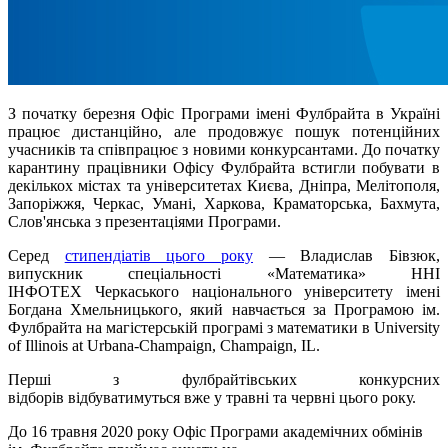
З початку березня Офіс Програми імені Фулбрайта в Україні
працює дистанційно, але продовжує пошук потенційних
учасників та співпрацює з новими конкурсантами. До початку
карантину працівники Офісу Фулбрайта встигли побувати в
декількох містах та університетах Києва, Дніпра, Мелітополя,
Запоріжжя, Черкас, Умані, Харкова, Краматорська, Бахмута,
Слов'янська з презентаціями Програми.
Серед
стипендіатів цього року
— Владислав Бівзюк,
випускник спеціальності «Математика» ННІ
ІНФОТЕХ Черкаського національного університету імені
Богдана Хмельницького, який навчається за Програмою ім.
Фулбрайта на магістерській програмі з математики в University
of Illinois at Urbana-Champaign, Champaign, IL.
Перші з фулбрайтівських конкурсних
відборів відбуватимуться вже у травні та червні цього року.
До 16 травня 2020 року Офіс Програми академічних обмінів