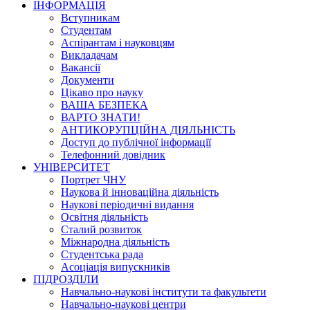
ІНФОРМАЦІЯ
Вступникам
Студентам
Аспірантам і науковцям
Викладачам
Вакансії
Документи
Цікаво про науку
ВАША БЕЗПЕКА
ВАРТО ЗНАТИ!
АНТИКОРУПЦІЙНА ДІЯЛЬНІСТЬ
Доступ до публічної інформації
Телефонний довідник
УНІВЕРСИТЕТ
Портрет ЧНУ
Наукова й інноваційна діяльність
Наукові періодичні видання
Освітня діяльність
Сталий розвиток
Міжнародна діяльність
Студентська рада
Асоціація випускників
ПІДРОЗДІЛИ
Навчально-наукові інститути та факультети
Навчально-наукові центри