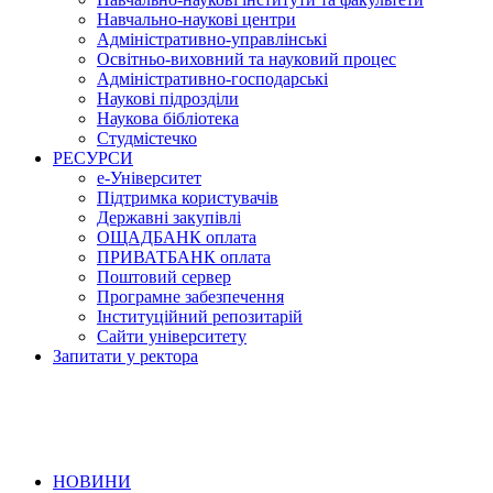
Навчально-наукові центри
Адміністративно-управлінські
Освітньо-виховний та науковий процес
Адміністративно-господарські
Наукові підрозділи
Наукова бібліотека
Студмістечко
РЕСУРСИ
е-Університет
Підтримка користувачів
Державні закупівлі
ОЩАДБАНК оплата
ПРИВАТБАНК оплата
Поштовий сервер
Програмне забезпечення
Інституційний репозитарій
Сайти університету
Запитати у ректора
НОВИНИ