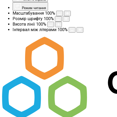
Режим читання
Масштабування
100
%
Розмір шрифту
100
%
Висота лінії
100
%
Інтервал між літерами
100
%