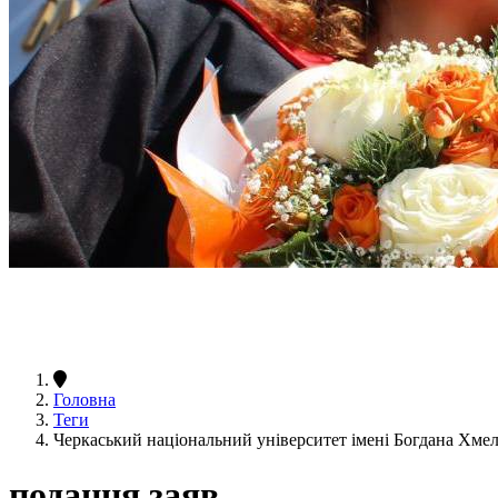
Головна
Теги
Черкаський національний університет імені Богдана Хме
подання заяв