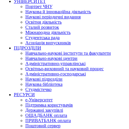
УНІВЕРСИТЕТ
Портрет ЧНУ
Наукова й інноваційна діяльність
Наукові періодичні видання
Освітня діяльність
Сталий розвиток
Міжнародна діяльність
Студентська рада
Асоціація випускників
ПІДРОЗДІЛИ
Навчально-наукові інститути та факультети
Навчально-наукові центри
Адміністративно-управлінські
Освітньо-виховний та науковий процес
Адміністративно-господарські
Наукові підрозділи
Наукова бібліотека
Студмістечко
РЕСУРСИ
е-Університет
Підтримка користувачів
Державні закупівлі
ОЩАДБАНК оплата
ПРИВАТБАНК оплата
Поштовий сервер