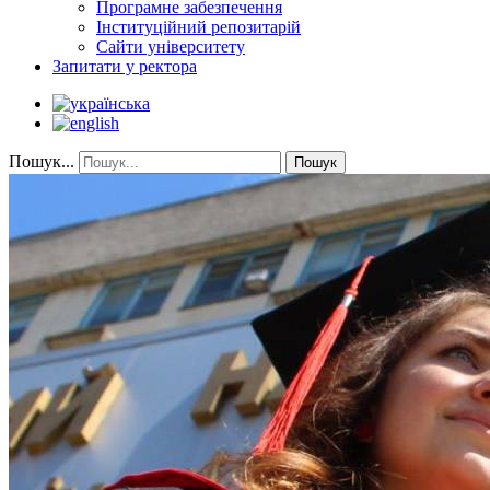
Програмне забезпечення
Інституційний репозитарій
Сайти університету
Запитати у ректора
Пошук...
Пошук