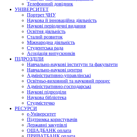
Телефонний довідник
УНІВЕРСИТЕТ
Портрет ЧНУ
Наукова й інноваційна діяльність
Наукові періодичні видання
Освітня діяльність
Сталий розвиток
Міжнародна діяльність
Студентська рада
Асоціація випускників
ПІДРОЗДІЛИ
Навчально-наукові інститути та факультети
Навчально-наукові центри
Адміністративно-управлінські
Освітньо-виховний та науковий процес
Адміністративно-господарські
Наукові підрозділи
Наукова бібліотека
Студмістечко
РЕСУРСИ
е-Університет
Підтримка користувачів
Державні закупівлі
ОЩАДБАНК оплата
ПРИВАТБАНК оплата