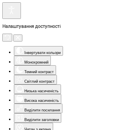
Налаштування доступності
Інвертувати кольори
Монохромний
Темний контраст
Світлий контраст
Низька насиченість
Висока насиченість
Виділити посилання
Виділити заголовки
Читач з екрана