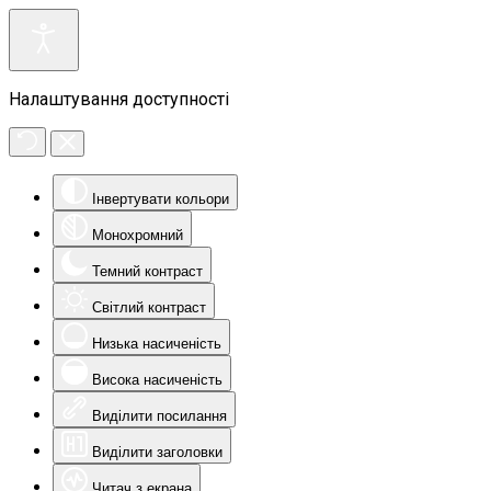
Налаштування доступності
Інвертувати кольори
Монохромний
Темний контраст
Світлий контраст
Низька насиченість
Висока насиченість
Виділити посилання
Виділити заголовки
Читач з екрана