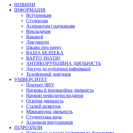
НОВИНИ
ІНФОРМАЦІЯ
Вступникам
Студентам
Аспірантам і науковцям
Викладачам
Вакансії
Документи
Цікаво про науку
ВАША БЕЗПЕКА
ВАРТО ЗНАТИ!
АНТИКОРУПЦІЙНА ДІЯЛЬНІСТЬ
Доступ до публічної інформації
Телефонний довідник
УНІВЕРСИТЕТ
Портрет ЧНУ
Наукова й інноваційна діяльність
Наукові періодичні видання
Освітня діяльність
Сталий розвиток
Міжнародна діяльність
Студентська рада
Асоціація випускників
ПІДРОЗДІЛИ
Навчально-наукові інститути та факультети