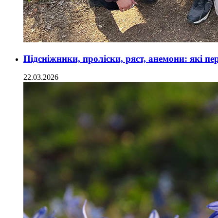
Підсніжники, проліски, ряст, анемони: які 
22.03.2026