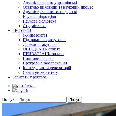
Адміністративно-управлінські
Освітньо-виховний та науковий процес
Адміністративно-господарські
Наукові підрозділи
Наукова бібліотека
Студмістечко
РЕСУРСИ
е-Університет
Підтримка користувачів
Державні закупівлі
ОЩАДБАНК оплата
ПРИВАТБАНК оплата
Поштовий сервер
Програмне забезпечення
Інституційний репозитарій
Сайти університету
Запитати у ректора
Пошук...
Пошук