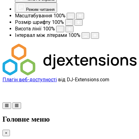
Режим читання
Масштабування
100
%
Розмір шрифту
100
%
Висота лінії
100
%
Інтервал між літерами
100
%
Плагін веб-доступності
від DJ-Extensions.com
Головне меню
×