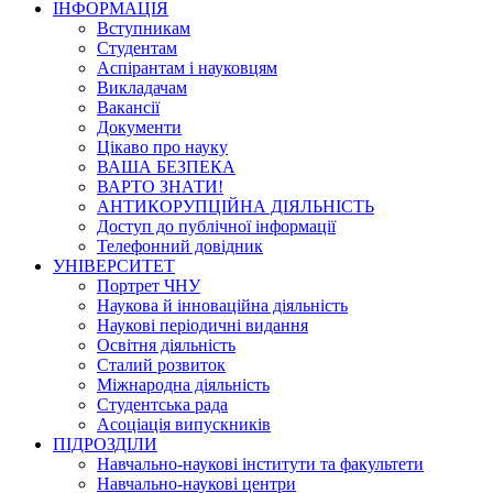
ІНФОРМАЦІЯ
Вступникам
Студентам
Аспірантам і науковцям
Викладачам
Вакансії
Документи
Цікаво про науку
ВАША БЕЗПЕКА
ВАРТО ЗНАТИ!
АНТИКОРУПЦІЙНА ДІЯЛЬНІСТЬ
Доступ до публічної інформації
Телефонний довідник
УНІВЕРСИТЕТ
Портрет ЧНУ
Наукова й інноваційна діяльність
Наукові періодичні видання
Освітня діяльність
Сталий розвиток
Міжнародна діяльність
Студентська рада
Асоціація випускників
ПІДРОЗДІЛИ
Навчально-наукові інститути та факультети
Навчально-наукові центри