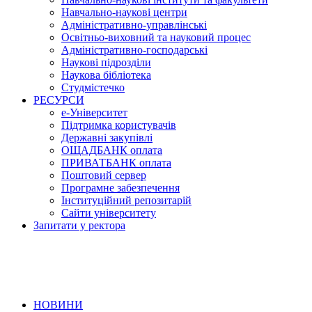
Навчально-наукові центри
Адміністративно-управлінські
Освітньо-виховний та науковий процес
Адміністративно-господарські
Наукові підрозділи
Наукова бібліотека
Студмістечко
РЕСУРСИ
е-Університет
Підтримка користувачів
Державні закупівлі
ОЩАДБАНК оплата
ПРИВАТБАНК оплата
Поштовий сервер
Програмне забезпечення
Інституційний репозитарій
Сайти університету
Запитати у ректора
НОВИНИ