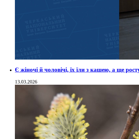
Є жіночі й чоловічі, їх їли з кашею, а ще ро
13.03.2026