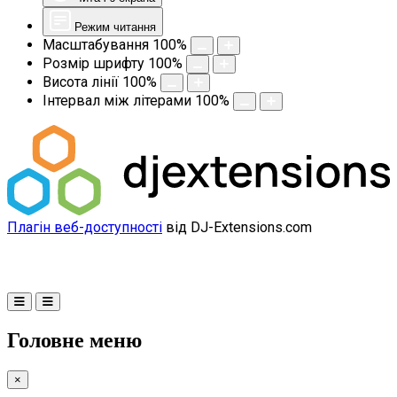
Режим читання
Масштабування
100
%
Розмір шрифту
100
%
Висота лінії
100
%
Інтервал між літерами
100
%
Плагін веб-доступності
від DJ-Extensions.com
Головне меню
×