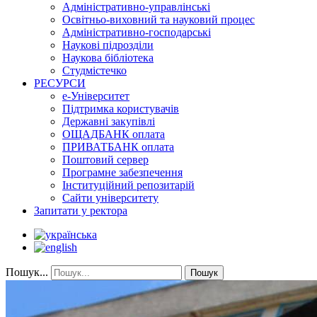
Адміністративно-управлінські
Освітньо-виховний та науковий процес
Адміністративно-господарські
Наукові підрозділи
Наукова бібліотека
Студмістечко
РЕСУРСИ
е-Університет
Підтримка користувачів
Державні закупівлі
ОЩАДБАНК оплата
ПРИВАТБАНК оплата
Поштовий сервер
Програмне забезпечення
Інституційний репозитарій
Сайти університету
Запитати у ректора
Пошук...
Пошук