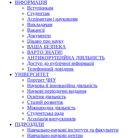
ІНФОРМАЦІЯ
Вступникам
Студентам
Аспірантам і науковцям
Викладачам
Вакансії
Документи
Цікаво про науку
ВАША БЕЗПЕКА
ВАРТО ЗНАТИ!
АНТИКОРУПЦІЙНА ДІЯЛЬНІСТЬ
Доступ до публічної інформації
Телефонний довідник
УНІВЕРСИТЕТ
Портрет ЧНУ
Наукова й інноваційна діяльність
Наукові періодичні видання
Освітня діяльність
Сталий розвиток
Міжнародна діяльність
Студентська рада
Асоціація випускників
ПІДРОЗДІЛИ
Навчально-наукові інститути та факультети
Навчально-наукові центри