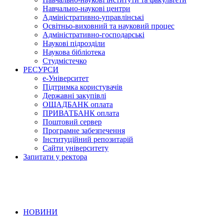
Навчально-наукові центри
Адміністративно-управлінські
Освітньо-виховний та науковий процес
Адміністративно-господарські
Наукові підрозділи
Наукова бібліотека
Студмістечко
РЕСУРСИ
е-Університет
Підтримка користувачів
Державні закупівлі
ОЩАДБАНК оплата
ПРИВАТБАНК оплата
Поштовий сервер
Програмне забезпечення
Інституційний репозитарій
Сайти університету
Запитати у ректора
НОВИНИ