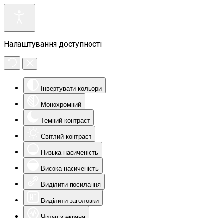
Налаштування доступності
Інвертувати кольори
Монохромний
Темний контраст
Світлий контраст
Низька насиченість
Висока насиченість
Виділити посилання
Виділити заголовки
Читач з екрана