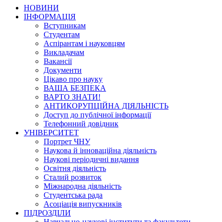
НОВИНИ
ІНФОРМАЦІЯ
Вступникам
Студентам
Аспірантам і науковцям
Викладачам
Вакансії
Документи
Цікаво про науку
ВАША БЕЗПЕКА
ВАРТО ЗНАТИ!
АНТИКОРУПЦІЙНА ДІЯЛЬНІСТЬ
Доступ до публічної інформації
Телефонний довідник
УНІВЕРСИТЕТ
Портрет ЧНУ
Наукова й інноваційна діяльність
Наукові періодичні видання
Освітня діяльність
Сталий розвиток
Міжнародна діяльність
Студентська рада
Асоціація випускників
ПІДРОЗДІЛИ
Навчально-наукові інститути та факультети