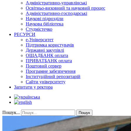
Адміністративно-управлінські
Освітньо-виховний та науковий процес
Адміністративно-господарські
Наукові підрозділи
Наукова бібліотека
Студмістечко
РЕСУРСИ
е-Університет
Підтримка користувачів
Державні закупівлі
ОЩАДБАНК оплата
ПРИВАТБАНК оплата
Поштовий сервер
Програмне забезпечення
Інституційний репозитарій
Сайти університету
Запитати у ректора
Пошук...
Пошук