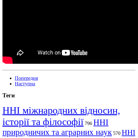
Попередня
Наступна
Теги
ННІ міжнародних відносин,
історії та філософії
ННІ
796
природничих та аграрних наук
ННІ
570