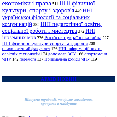
економіки і права
ННІ фізичної
511
культури, спорту і здоров'я
ННІ
440
української філології та соціальних
комунікацій
ННІ педагогічної освіти,
385
соціальної роботи і мистецтва
ННІ
372
іноземних мов
Російсько-українська війна
336
227
ННІ фізичної культури спорту та здоров’я
208
психологічний факультет
ННІ інформаційних та
176
освітніх технологій
допомога ЗСУ
спортсмени
174
166
ЧНУ
перемога
142
137
Приймальна комісія ЧНУ
119
АРХІВ НОВИН