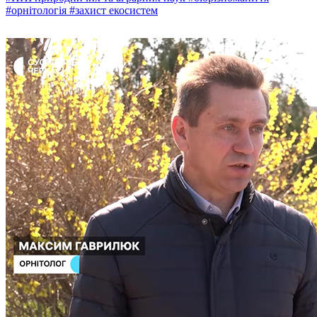
#орнітологія
#захист екосистем