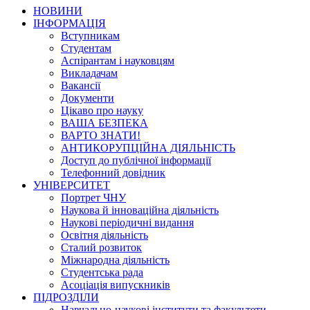
НОВИНИ
ІНФОРМАЦІЯ
Вступникам
Студентам
Аспірантам і науковцям
Викладачам
Вакансії
Документи
Цікаво про науку
ВАША БЕЗПЕКА
ВАРТО ЗНАТИ!
АНТИКОРУПЦІЙНА ДІЯЛЬНІСТЬ
Доступ до публічної інформації
Телефонний довідник
УНІВЕРСИТЕТ
Портрет ЧНУ
Наукова й інноваційна діяльність
Наукові періодичні видання
Освітня діяльність
Сталий розвиток
Міжнародна діяльність
Студентська рада
Асоціація випускників
ПІДРОЗДІЛИ
Навчально-наукові інститути та факультети