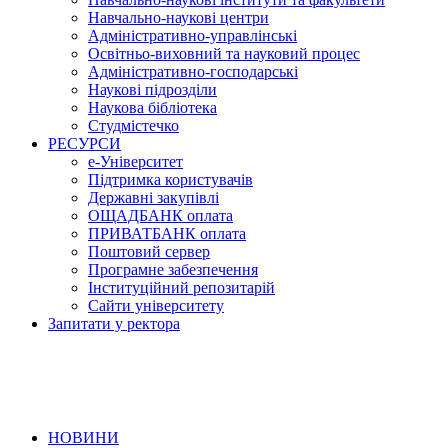
Навчально-наукові центри
Адміністративно-управлінські
Освітньо-виховний та науковий процес
Адміністративно-господарські
Наукові підрозділи
Наукова бібліотека
Студмістечко
РЕСУРСИ
е-Університет
Підтримка користувачів
Державні закупівлі
ОЩАДБАНК оплата
ПРИВАТБАНК оплата
Поштовий сервер
Програмне забезпечення
Інституційний репозитарій
Сайти університету
Запитати у ректора
НОВИНИ