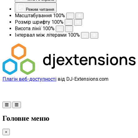
Режим читання
Масштабування
100
%
Розмір шрифту
100
%
Висота лінії
100
%
Інтервал між літерами
100
%
Плагін веб-доступності
від DJ-Extensions.com
Головне меню
×