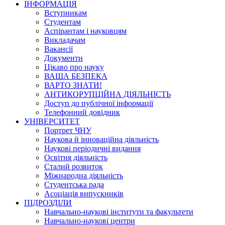
ІНФОРМАЦІЯ
Вступникам
Студентам
Аспірантам і науковцям
Викладачам
Вакансії
Документи
Цікаво про науку
ВАША БЕЗПЕКА
ВАРТО ЗНАТИ!
АНТИКОРУПЦІЙНА ДІЯЛЬНІСТЬ
Доступ до публічної інформації
Телефонний довідник
УНІВЕРСИТЕТ
Портрет ЧНУ
Наукова й інноваційна діяльність
Наукові періодичні видання
Освітня діяльність
Сталий розвиток
Міжнародна діяльність
Студентська рада
Асоціація випускників
ПІДРОЗДІЛИ
Навчально-наукові інститути та факультети
Навчально-наукові центри