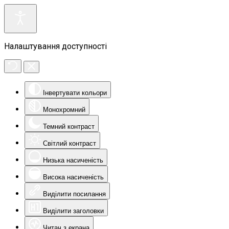
Налаштування доступності
Інвертувати кольори
Монохромний
Темний контраст
Світлий контраст
Низька насиченість
Висока насиченість
Виділити посилання
Виділити заголовки
Читач з екрана