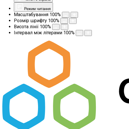
Режим читання
Масштабування
100
%
Розмір шрифту
100
%
Висота лінії
100
%
Інтервал між літерами
100
%