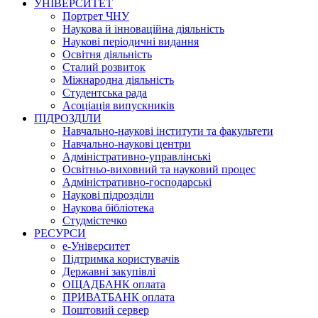
УНІВЕРСИТЕТ
Портрет ЧНУ
Наукова й інноваційна діяльність
Наукові періодичні видання
Освітня діяльність
Сталий розвиток
Міжнародна діяльність
Студентська рада
Асоціація випускників
ПІДРОЗДІЛИ
Навчально-наукові інститути та факультети
Навчально-наукові центри
Адміністративно-управлінські
Освітньо-виховний та науковий процес
Адміністративно-господарські
Наукові підрозділи
Наукова бібліотека
Студмістечко
РЕСУРСИ
е-Університет
Підтримка користувачів
Державні закупівлі
ОЩАДБАНК оплата
ПРИВАТБАНК оплата
Поштовий сервер