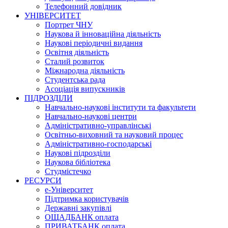
Телефонний довідник
УНІВЕРСИТЕТ
Портрет ЧНУ
Наукова й інноваційна діяльність
Наукові періодичні видання
Освітня діяльність
Сталий розвиток
Міжнародна діяльність
Студентська рада
Асоціація випускників
ПІДРОЗДІЛИ
Навчально-наукові інститути та факультети
Навчально-наукові центри
Адміністративно-управлінські
Освітньо-виховний та науковий процес
Адміністративно-господарські
Наукові підрозділи
Наукова бібліотека
Студмістечко
РЕСУРСИ
е-Університет
Підтримка користувачів
Державні закупівлі
ОЩАДБАНК оплата
ПРИВАТБАНК оплата