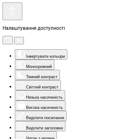
Налаштування доступності
Інвертувати кольори
Монохромний
Темний контраст
Світлий контраст
Низька насиченість
Висока насиченість
Виділити посилання
Виділити заголовки
Читач з екрана