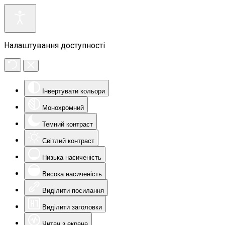
Налаштування доступності
Інвертувати кольори
Монохромний
Темний контраст
Світлий контраст
Низька насиченість
Висока насиченість
Виділити посилання
Виділити заголовки
Читач з екрана