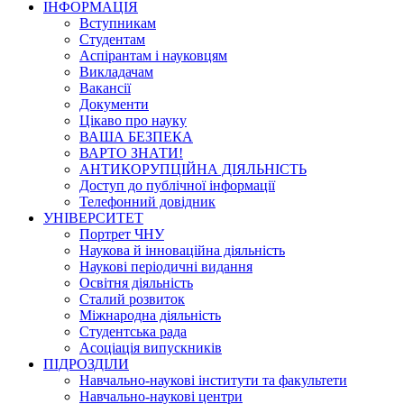
ІНФОРМАЦІЯ
Вступникам
Студентам
Аспірантам і науковцям
Викладачам
Вакансії
Документи
Цікаво про науку
ВАША БЕЗПЕКА
ВАРТО ЗНАТИ!
АНТИКОРУПЦІЙНА ДІЯЛЬНІСТЬ
Доступ до публічної інформації
Телефонний довідник
УНІВЕРСИТЕТ
Портрет ЧНУ
Наукова й інноваційна діяльність
Наукові періодичні видання
Освітня діяльність
Сталий розвиток
Міжнародна діяльність
Студентська рада
Асоціація випускників
ПІДРОЗДІЛИ
Навчально-наукові інститути та факультети
Навчально-наукові центри