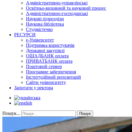
Адміністративно-управлінські
Освітньо-виховний та науковий процес
Адміністративно-господарські
Наукові підрозділи
Наукова бібліотека
Студмістечко
РЕСУРСИ
е-Університет
Підтримка користувачів
Державні закупівлі
ОЩАДБАНК оплата
ПРИВАТБАНК оплата
Поштовий сервер
Програмне забезпечення
Інституційний репозитарій
Сайти університету
Запитати у ректора
Пошук...
Пошук