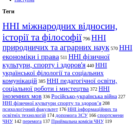
Теги
ННІ міжнародних відносин,
історії та філософії
ННІ
796
природничих та аграрних наук
ННІ
570
економіки і права
ННІ фізичної
511
культури, спорту і здоров'я
ННІ
440
української філології та соціальних
комунікацій
ННІ педагогічної освіти,
385
соціальної роботи і мистецтва
ННІ
372
іноземних мов
Російсько-українська війна
336
227
ННІ фізичної культури спорту та здоров’я
208
психологічний факультет
ННІ інформаційних та
176
освітніх технологій
допомога ЗСУ
спортсмени
174
166
ЧНУ
перемога
142
137
Приймальна комісія ЧНУ
119