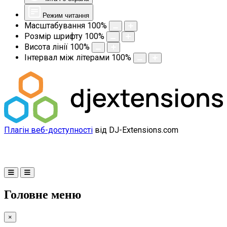
Режим читання
Масштабування
100
%
Розмір шрифту
100
%
Висота лінії
100
%
Інтервал між літерами
100
%
Плагін веб-доступності
від DJ-Extensions.com
Головне меню
×