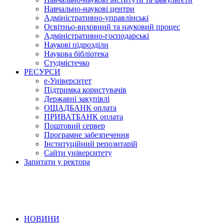
Навчально-наукові центри
Адміністративно-управлінські
Освітньо-виховний та науковий процес
Адміністративно-господарські
Наукові підрозділи
Наукова бібліотека
Студмістечко
РЕСУРСИ
е-Університет
Підтримка користувачів
Державні закупівлі
ОЩАДБАНК оплата
ПРИВАТБАНК оплата
Поштовий сервер
Програмне забезпечення
Інституційний репозитарій
Сайти університету
Запитати у ректора
НОВИНИ