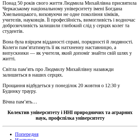
Понад 50 років свого життя Людмила Михайлівна присвятила
Черкаському національному університету імені Богдана
Хмельницького, виховуючи не одне покоління хіміків,
учителів, науковців. Її професійність, вимогливість і водночас
доброзичливість залишили глибокий слід у серцях колег та
студентів.
Вона була взірцем відданості справі, порядності й людяності.
Колеги пам’ятатимуть її як натхненну наставницю, а
випускники — як учителя, який допоміг знайти свій шлях у
житті.
Світла пам’ять про Людмилу Михайлівну назавжди
залишиться в наших серцях.
Прощання відбудеться у понеділок 20 жовтня о 12:30 у
Будинку трауру.
Вічна пам’ять…
Колектив університету і ННІ природничих та аграрних
наук, профспілка університету
Попередня
Наступна