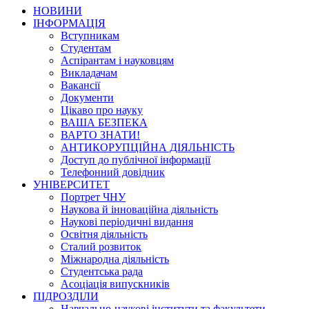
НОВИНИ
ІНФОРМАЦІЯ
Вступникам
Студентам
Аспірантам і науковцям
Викладачам
Вакансії
Документи
Цікаво про науку
ВАША БЕЗПЕКА
ВАРТО ЗНАТИ!
АНТИКОРУПЦІЙНА ДІЯЛЬНІСТЬ
Доступ до публічної інформації
Телефонний довідник
УНІВЕРСИТЕТ
Портрет ЧНУ
Наукова й інноваційна діяльність
Наукові періодичні видання
Освітня діяльність
Сталий розвиток
Міжнародна діяльність
Студентська рада
Асоціація випускників
ПІДРОЗДІЛИ
Навчально-наукові інститути та факультети