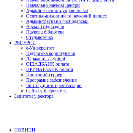
Навчально-наукові центри
Адміністративно-управлінські
Освітньо-виховний та науковий процес
Адміністративно-господарські
Наукові підрозділи
Наукова бібліотека
Студмістечко
РЕСУРСИ
е-Університет
Підтримка користувачів
Державні закупівлі
ОЩАДБАНК оплата
ПРИВАТБАНК оплата
Поштовий сервер
Програмне забезпечення
Інституційний репозитарій
Сайти університету
Запитати у ректора
НОВИНИ