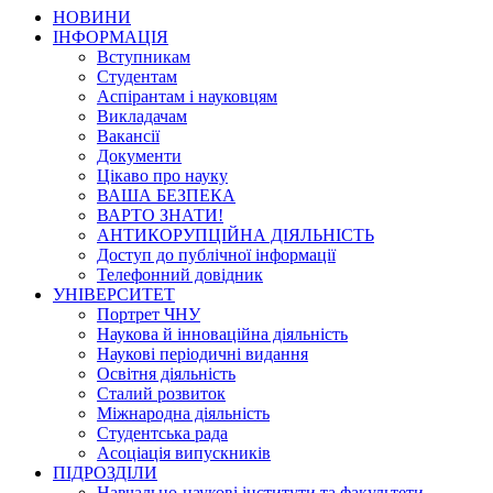
НОВИНИ
ІНФОРМАЦІЯ
Вступникам
Студентам
Аспірантам і науковцям
Викладачам
Вакансії
Документи
Цікаво про науку
ВАША БЕЗПЕКА
ВАРТО ЗНАТИ!
АНТИКОРУПЦІЙНА ДІЯЛЬНІСТЬ
Доступ до публічної інформації
Телефонний довідник
УНІВЕРСИТЕТ
Портрет ЧНУ
Наукова й інноваційна діяльність
Наукові періодичні видання
Освітня діяльність
Сталий розвиток
Міжнародна діяльність
Студентська рада
Асоціація випускників
ПІДРОЗДІЛИ
Навчально-наукові інститути та факультети