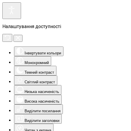
Налаштування доступності
Інвертувати кольори
Монохромний
Темний контраст
Світлий контраст
Низька насиченість
Висока насиченість
Виділити посилання
Виділити заголовки
Читач з екрана