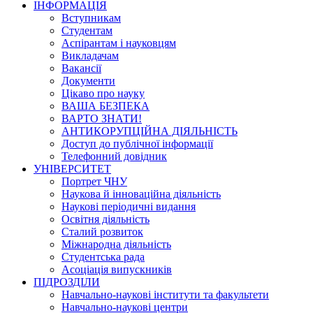
ІНФОРМАЦІЯ
Вступникам
Студентам
Аспірантам і науковцям
Викладачам
Вакансії
Документи
Цікаво про науку
ВАША БЕЗПЕКА
ВАРТО ЗНАТИ!
АНТИКОРУПЦІЙНА ДІЯЛЬНІСТЬ
Доступ до публічної інформації
Телефонний довідник
УНІВЕРСИТЕТ
Портрет ЧНУ
Наукова й інноваційна діяльність
Наукові періодичні видання
Освітня діяльність
Сталий розвиток
Міжнародна діяльність
Студентська рада
Асоціація випускників
ПІДРОЗДІЛИ
Навчально-наукові інститути та факультети
Навчально-наукові центри