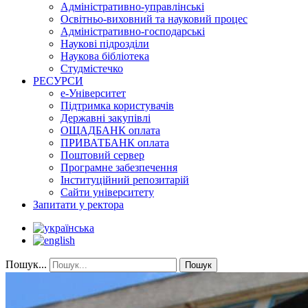
Адміністративно-управлінські
Освітньо-виховний та науковий процес
Адміністративно-господарські
Наукові підрозділи
Наукова бібліотека
Студмістечко
РЕСУРСИ
е-Університет
Підтримка користувачів
Державні закупівлі
ОЩАДБАНК оплата
ПРИВАТБАНК оплата
Поштовий сервер
Програмне забезпечення
Інституційний репозитарій
Сайти університету
Запитати у ректора
Пошук...
Пошук