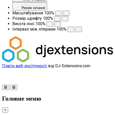
Режим читання
Масштабування
100
%
Розмір шрифту
100
%
Висота лінії
100
%
Інтервал між літерами
100
%
Плагін веб-доступності
від DJ-Extensions.com
Головне меню
×