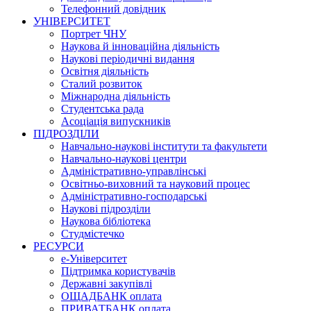
Телефонний довідник
УНІВЕРСИТЕТ
Портрет ЧНУ
Наукова й інноваційна діяльність
Наукові періодичні видання
Освітня діяльність
Сталий розвиток
Міжнародна діяльність
Студентська рада
Асоціація випускників
ПІДРОЗДІЛИ
Навчально-наукові інститути та факультети
Навчально-наукові центри
Адміністративно-управлінські
Освітньо-виховний та науковий процес
Адміністративно-господарські
Наукові підрозділи
Наукова бібліотека
Студмістечко
РЕСУРСИ
е-Університет
Підтримка користувачів
Державні закупівлі
ОЩАДБАНК оплата
ПРИВАТБАНК оплата