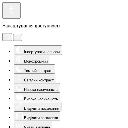
Налаштування доступності
Інвертувати кольори
Монохромний
Темний контраст
Світлий контраст
Низька насиченість
Висока насиченість
Виділити посилання
Виділити заголовки
Читач з екрана