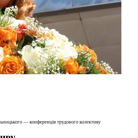
льницького — конференція трудового колективу
тиву