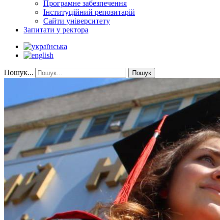
Програмне забезпечення
Інституційний репозитарій
Сайти університету
Запитати у ректора
Пошук...
Пошук