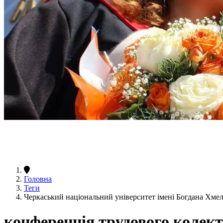
Головна
Теги
Черкаський національний університет імені Богдана Хме
конференція трудового колек