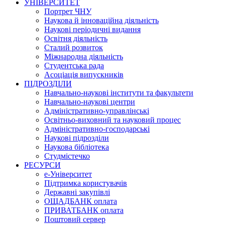
УНІВЕРСИТЕТ
Портрет ЧНУ
Наукова й інноваційна діяльність
Наукові періодичні видання
Освітня діяльність
Сталий розвиток
Міжнародна діяльність
Студентська рада
Асоціація випускників
ПІДРОЗДІЛИ
Навчально-наукові інститути та факультети
Навчально-наукові центри
Адміністративно-управлінські
Освітньо-виховний та науковий процес
Адміністративно-господарські
Наукові підрозділи
Наукова бібліотека
Студмістечко
РЕСУРСИ
е-Університет
Підтримка користувачів
Державні закупівлі
ОЩАДБАНК оплата
ПРИВАТБАНК оплата
Поштовий сервер