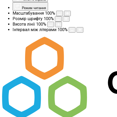
Режим читання
Масштабування
100
%
Розмір шрифту
100
%
Висота лінії
100
%
Інтервал між літерами
100
%