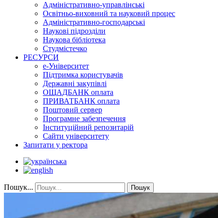
Адміністративно-управлінські
Освітньо-виховний та науковий процес
Адміністративно-господарські
Наукові підрозділи
Наукова бібліотека
Студмістечко
РЕСУРСИ
е-Університет
Підтримка користувачів
Державні закупівлі
ОЩАДБАНК оплата
ПРИВАТБАНК оплата
Поштовий сервер
Програмне забезпечення
Інституційний репозитарій
Сайти університету
Запитати у ректора
Пошук...
Пошук