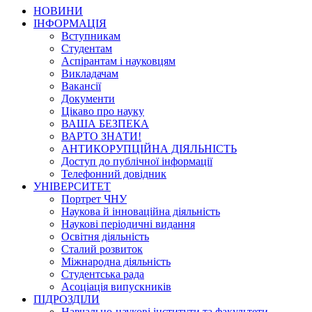
НОВИНИ
ІНФОРМАЦІЯ
Вступникам
Студентам
Аспірантам і науковцям
Викладачам
Вакансії
Документи
Цікаво про науку
ВАША БЕЗПЕКА
ВАРТО ЗНАТИ!
АНТИКОРУПЦІЙНА ДІЯЛЬНІСТЬ
Доступ до публічної інформації
Телефонний довідник
УНІВЕРСИТЕТ
Портрет ЧНУ
Наукова й інноваційна діяльність
Наукові періодичні видання
Освітня діяльність
Сталий розвиток
Міжнародна діяльність
Студентська рада
Асоціація випускників
ПІДРОЗДІЛИ
Навчально-наукові інститути та факультети