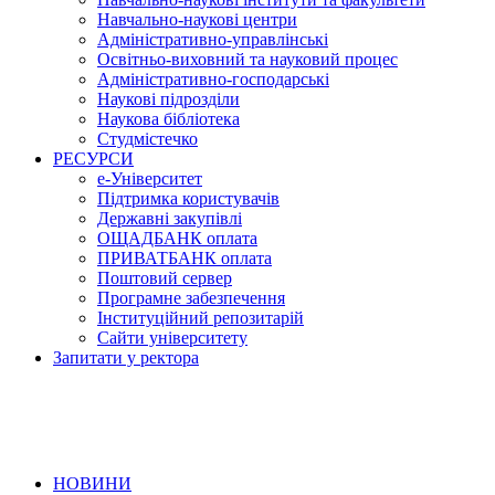
Навчально-наукові центри
Адміністративно-управлінські
Освітньо-виховний та науковий процес
Адміністративно-господарські
Наукові підрозділи
Наукова бібліотека
Студмістечко
РЕСУРСИ
е-Університет
Підтримка користувачів
Державні закупівлі
ОЩАДБАНК оплата
ПРИВАТБАНК оплата
Поштовий сервер
Програмне забезпечення
Інституційний репозитарій
Сайти університету
Запитати у ректора
НОВИНИ