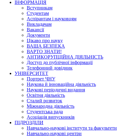
ІНФОРМАЦІЯ
Вступникам
Студентам
Аспірантам і науковцям
Викладачам
Вакансії
Документи
Цікаво про науку
ВАША БЕЗПЕКА
ВАРТО ЗНАТИ!
АНТИКОРУПЦІЙНА ДІЯЛЬНІСТЬ
Доступ до публічної інформації
Телефонний довідник
УНІВЕРСИТЕТ
Портрет ЧНУ
Наукова й інноваційна діяльність
Наукові періодичні видання
Освітня діяльність
Сталий розвиток
Міжнародна діяльність
Студентська рада
Асоціація випускників
ПІДРОЗДІЛИ
Навчально-наукові інститути та факультети
Навчально-наукові центри