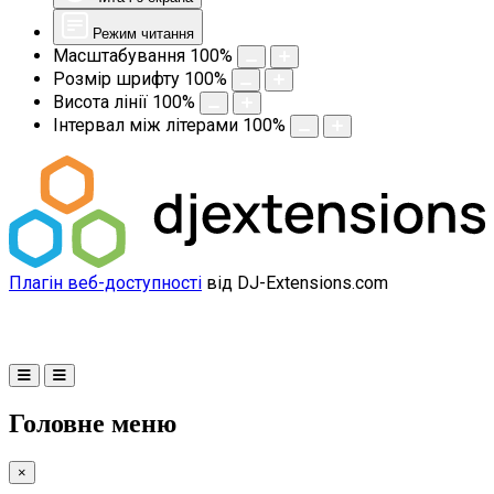
Режим читання
Масштабування
100
%
Розмір шрифту
100
%
Висота лінії
100
%
Інтервал між літерами
100
%
Плагін веб-доступності
від DJ-Extensions.com
Головне меню
×