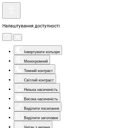
Налаштування доступності
Інвертувати кольори
Монохромний
Темний контраст
Світлий контраст
Низька насиченість
Висока насиченість
Виділити посилання
Виділити заголовки
Читач з екрана