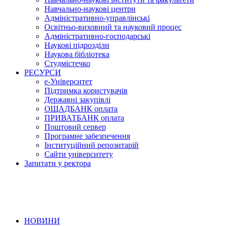
Навчально-наукові центри
Адміністративно-управлінські
Освітньо-виховний та науковий процес
Адміністративно-господарські
Наукові підрозділи
Наукова бібліотека
Студмістечко
РЕСУРСИ
е-Університет
Підтримка користувачів
Державні закупівлі
ОЩАДБАНК оплата
ПРИВАТБАНК оплата
Поштовий сервер
Програмне забезпечення
Інституційний репозитарій
Сайти університету
Запитати у ректора
НОВИНИ