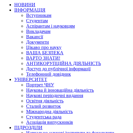
НОВИНИ
ІНФОРМАЦІЯ
Вступникам
Студентам
Аспірантам і науковцям
Викладачам
Вакансії
Документи
Цікаво про науку
ВАША БЕЗПЕКА
ВАРТО ЗНАТИ!
АНТИКОРУПЦІЙНА ДІЯЛЬНІСТЬ
Доступ до публічної інформації
Телефонний довідник
УНІВЕРСИТЕТ
Портрет ЧНУ
Наукова й інноваційна діяльність
Наукові періодичні видання
Освітня діяльність
Сталий розвиток
Міжнародна діяльність
Студентська рада
Асоціація випускників
ПІДРОЗДІЛИ
Навчально-наукові інститути та факультети