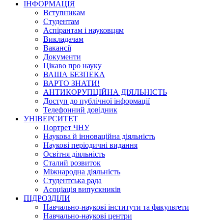
ІНФОРМАЦІЯ
Вступникам
Студентам
Аспірантам і науковцям
Викладачам
Вакансії
Документи
Цікаво про науку
ВАША БЕЗПЕКА
ВАРТО ЗНАТИ!
АНТИКОРУПЦІЙНА ДІЯЛЬНІСТЬ
Доступ до публічної інформації
Телефонний довідник
УНІВЕРСИТЕТ
Портрет ЧНУ
Наукова й інноваційна діяльність
Наукові періодичні видання
Освітня діяльність
Сталий розвиток
Міжнародна діяльність
Студентська рада
Асоціація випускників
ПІДРОЗДІЛИ
Навчально-наукові інститути та факультети
Навчально-наукові центри