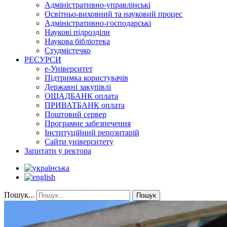
Адміністративно-управлінські
Освітньо-виховний та науковий процес
Адміністративно-господарські
Наукові підрозділи
Наукова бібліотека
Студмістечко
РЕСУРСИ
е-Університет
Підтримка користувачів
Державні закупівлі
ОЩАДБАНК оплата
ПРИВАТБАНК оплата
Поштовий сервер
Програмне забезпечення
Інституційний репозитарій
Сайти університету
Запитати у ректора
Пошук...
Пошук