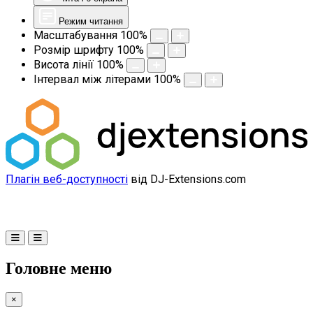
Режим читання
Масштабування
100
%
Розмір шрифту
100
%
Висота лінії
100
%
Інтервал між літерами
100
%
Плагін веб-доступності
від DJ-Extensions.com
Головне меню
×