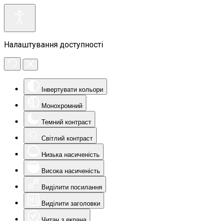
Налаштування доступності
Інвертувати кольори
Монохромний
Темний контраст
Світлий контраст
Низька насиченість
Висока насиченість
Виділити посилання
Виділити заголовки
Читач з екрана