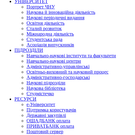
УНІВЕРСИТЕТ
Портрет ЧНУ
Наукова й інноваційна діяльність
Наукові періодичні видання
Освітня діяльність
Сталий розвиток
Міжнародна діяльність
Студентська рада
Асоціація випускників
ПІДРОЗДІЛИ
Навчально-наукові інститути та факультети
Навчально-наукові центри
Адміністративно-управлінські
Освітньо-виховний та науковий процес
Адміністративно-господарські
Наукові підрозділи
Наукова бібліотека
Студмістечко
РЕСУРСИ
е-Університет
Підтримка користувачів
Державні закупівлі
ОЩАДБАНК оплата
ПРИВАТБАНК оплата
Поштовий сервер