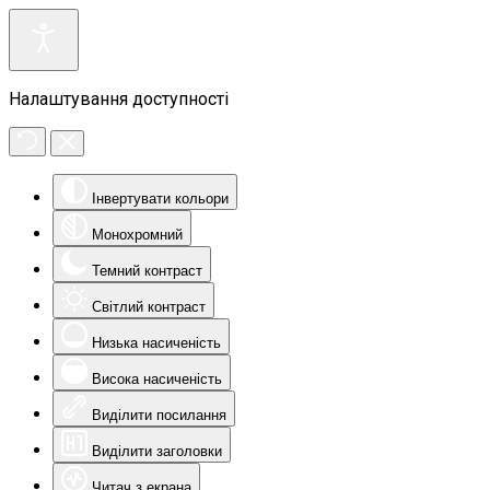
Налаштування доступності
Інвертувати кольори
Монохромний
Темний контраст
Світлий контраст
Низька насиченість
Висока насиченість
Виділити посилання
Виділити заголовки
Читач з екрана