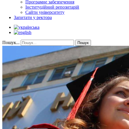
Програмне забезпечення
Інституційний репозитарій
Сайти університету
Запитати у ректора
Пошук...
Пошук