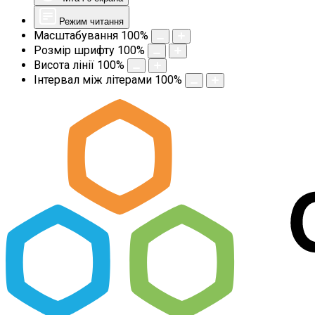
Режим читання
Масштабування
100
%
Розмір шрифту
100
%
Висота лінії
100
%
Інтервал між літерами
100
%