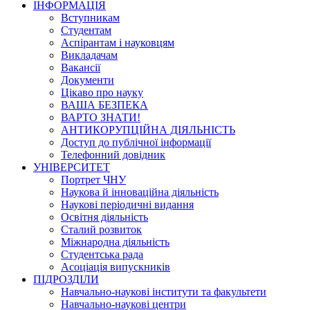
ІНФОРМАЦІЯ
Вступникам
Студентам
Аспірантам і науковцям
Викладачам
Вакансії
Документи
Цікаво про науку
ВАША БЕЗПЕКА
ВАРТО ЗНАТИ!
АНТИКОРУПЦІЙНА ДІЯЛЬНІСТЬ
Доступ до публічної інформації
Телефонний довідник
УНІВЕРСИТЕТ
Портрет ЧНУ
Наукова й інноваційна діяльність
Наукові періодичні видання
Освітня діяльність
Сталий розвиток
Міжнародна діяльність
Студентська рада
Асоціація випускників
ПІДРОЗДІЛИ
Навчально-наукові інститути та факультети
Навчально-наукові центри