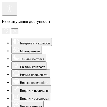
Налаштування доступності
Інвертувати кольори
Монохромний
Темний контраст
Світлий контраст
Низька насиченість
Висока насиченість
Виділити посилання
Виділити заголовки
Читач з екрана