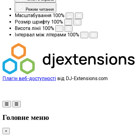
Режим читання
Масштабування
100
%
Розмір шрифту
100
%
Висота лінії
100
%
Інтервал між літерами
100
%
Плагін веб-доступності
від DJ-Extensions.com
Головне меню
×