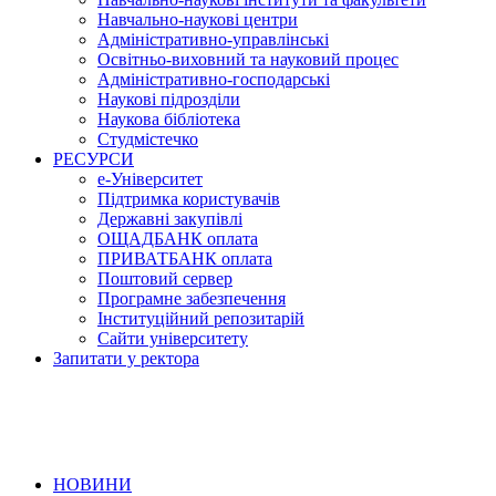
Навчально-наукові центри
Адміністративно-управлінські
Освітньо-виховний та науковий процес
Адміністративно-господарські
Наукові підрозділи
Наукова бібліотека
Студмістечко
РЕСУРСИ
е-Університет
Підтримка користувачів
Державні закупівлі
ОЩАДБАНК оплата
ПРИВАТБАНК оплата
Поштовий сервер
Програмне забезпечення
Інституційний репозитарій
Сайти університету
Запитати у ректора
НОВИНИ