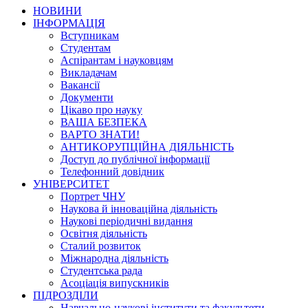
НОВИНИ
ІНФОРМАЦІЯ
Вступникам
Студентам
Аспірантам і науковцям
Викладачам
Вакансії
Документи
Цікаво про науку
ВАША БЕЗПЕКА
ВАРТО ЗНАТИ!
АНТИКОРУПЦІЙНА ДІЯЛЬНІСТЬ
Доступ до публічної інформації
Телефонний довідник
УНІВЕРСИТЕТ
Портрет ЧНУ
Наукова й інноваційна діяльність
Наукові періодичні видання
Освітня діяльність
Сталий розвиток
Міжнародна діяльність
Студентська рада
Асоціація випускників
ПІДРОЗДІЛИ
Навчально-наукові інститути та факультети