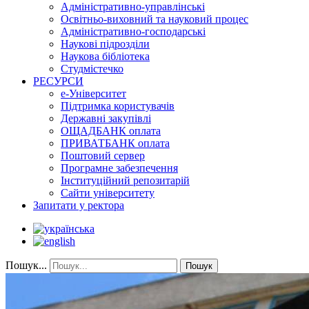
Адміністративно-управлінські
Освітньо-виховний та науковий процес
Адміністративно-господарські
Наукові підрозділи
Наукова бібліотека
Студмістечко
РЕСУРСИ
е-Університет
Підтримка користувачів
Державні закупівлі
ОЩАДБАНК оплата
ПРИВАТБАНК оплата
Поштовий сервер
Програмне забезпечення
Інституційний репозитарій
Сайти університету
Запитати у ректора
Пошук...
Пошук