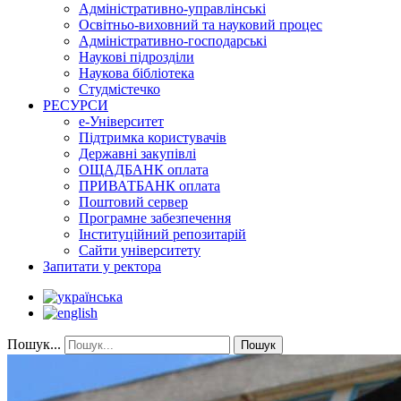
Адміністративно-управлінські
Освітньо-виховний та науковий процес
Адміністративно-господарські
Наукові підрозділи
Наукова бібліотека
Студмістечко
РЕСУРСИ
е-Університет
Підтримка користувачів
Державні закупівлі
ОЩАДБАНК оплата
ПРИВАТБАНК оплата
Поштовий сервер
Програмне забезпечення
Інституційний репозитарій
Сайти університету
Запитати у ректора
Пошук...
Пошук