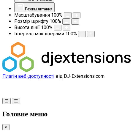
Режим читання
Масштабування
100
%
Розмір шрифту
100
%
Висота лінії
100
%
Інтервал між літерами
100
%
Плагін веб-доступності
від DJ-Extensions.com
Головне меню
×