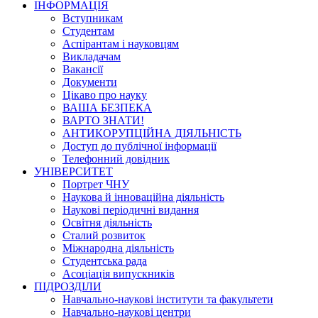
ІНФОРМАЦІЯ
Вступникам
Студентам
Аспірантам і науковцям
Викладачам
Вакансії
Документи
Цікаво про науку
ВАША БЕЗПЕКА
ВАРТО ЗНАТИ!
АНТИКОРУПЦІЙНА ДІЯЛЬНІСТЬ
Доступ до публічної інформації
Телефонний довідник
УНІВЕРСИТЕТ
Портрет ЧНУ
Наукова й інноваційна діяльність
Наукові періодичні видання
Освітня діяльність
Сталий розвиток
Міжнародна діяльність
Студентська рада
Асоціація випускників
ПІДРОЗДІЛИ
Навчально-наукові інститути та факультети
Навчально-наукові центри