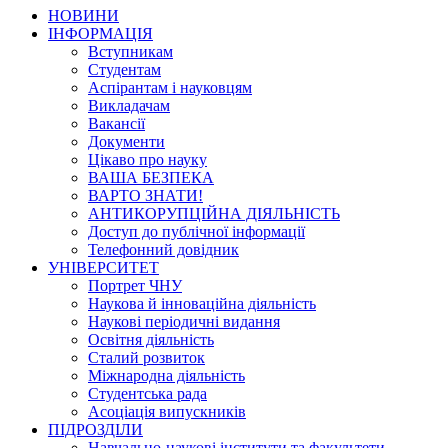
НОВИНИ
ІНФОРМАЦІЯ
Вступникам
Студентам
Аспірантам і науковцям
Викладачам
Вакансії
Документи
Цікаво про науку
ВАША БЕЗПЕКА
ВАРТО ЗНАТИ!
АНТИКОРУПЦІЙНА ДІЯЛЬНІСТЬ
Доступ до публічної інформації
Телефонний довідник
УНІВЕРСИТЕТ
Портрет ЧНУ
Наукова й інноваційна діяльність
Наукові періодичні видання
Освітня діяльність
Сталий розвиток
Міжнародна діяльність
Студентська рада
Асоціація випускників
ПІДРОЗДІЛИ
Навчально-наукові інститути та факультети