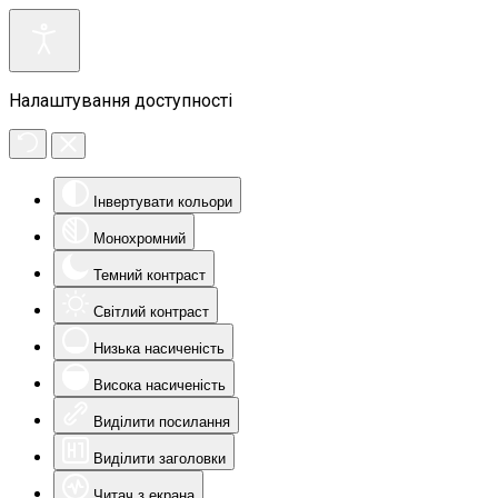
Налаштування доступності
Інвертувати кольори
Монохромний
Темний контраст
Світлий контраст
Низька насиченість
Висока насиченість
Виділити посилання
Виділити заголовки
Читач з екрана