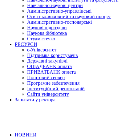
Навчально-наукові центри
Адміністративно-управлінські
Освітньо-виховний та науковий процес
Адміністративно-господарські
Наукові підрозділи
Наукова бібліотека
Студмістечко
РЕСУРСИ
е-Університет
Підтримка користувачів
Державні закупівлі
ОЩАДБАНК оплата
ПРИВАТБАНК оплата
Поштовий сервер
Програмне забезпечення
Інституційний репозитарій
Сайти університету
Запитати у ректора
НОВИНИ