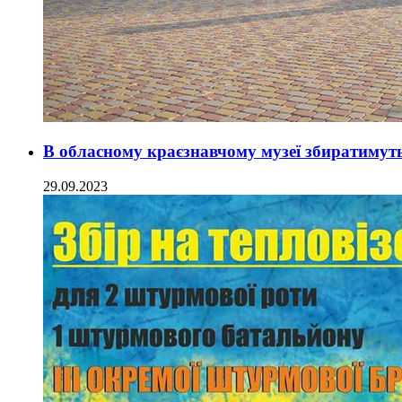
В обласному краєзнавчому музеї збиратиму
29.09.2023