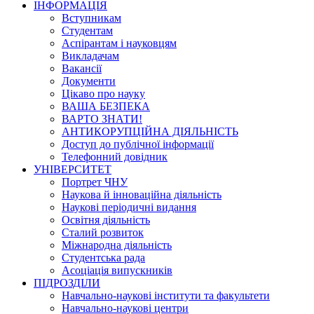
ІНФОРМАЦІЯ
Вступникам
Студентам
Аспірантам і науковцям
Викладачам
Вакансії
Документи
Цікаво про науку
ВАША БЕЗПЕКА
ВАРТО ЗНАТИ!
АНТИКОРУПЦІЙНА ДІЯЛЬНІСТЬ
Доступ до публічної інформації
Телефонний довідник
УНІВЕРСИТЕТ
Портрет ЧНУ
Наукова й інноваційна діяльність
Наукові періодичні видання
Освітня діяльність
Сталий розвиток
Міжнародна діяльність
Студентська рада
Асоціація випускників
ПІДРОЗДІЛИ
Навчально-наукові інститути та факультети
Навчально-наукові центри