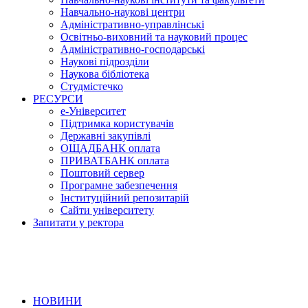
Навчально-наукові центри
Адміністративно-управлінські
Освітньо-виховний та науковий процес
Адміністративно-господарські
Наукові підрозділи
Наукова бібліотека
Студмістечко
РЕСУРСИ
е-Університет
Підтримка користувачів
Державні закупівлі
ОЩАДБАНК оплата
ПРИВАТБАНК оплата
Поштовий сервер
Програмне забезпечення
Інституційний репозитарій
Сайти університету
Запитати у ректора
НОВИНИ