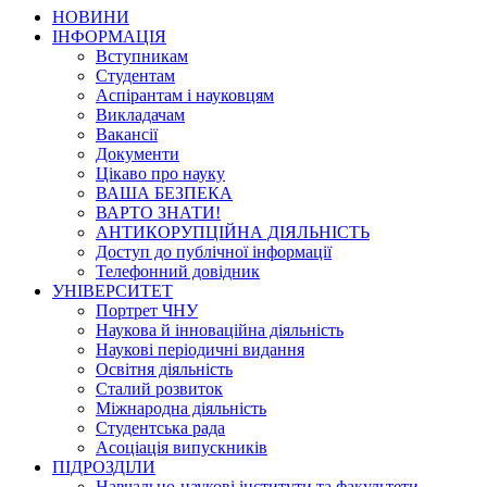
НОВИНИ
ІНФОРМАЦІЯ
Вступникам
Студентам
Аспірантам і науковцям
Викладачам
Вакансії
Документи
Цікаво про науку
ВАША БЕЗПЕКА
ВАРТО ЗНАТИ!
АНТИКОРУПЦІЙНА ДІЯЛЬНІСТЬ
Доступ до публічної інформації
Телефонний довідник
УНІВЕРСИТЕТ
Портрет ЧНУ
Наукова й інноваційна діяльність
Наукові періодичні видання
Освітня діяльність
Сталий розвиток
Міжнародна діяльність
Студентська рада
Асоціація випускників
ПІДРОЗДІЛИ
Навчально-наукові інститути та факультети