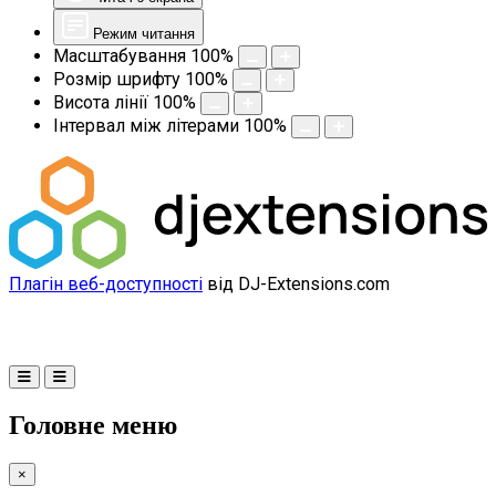
Режим читання
Масштабування
100
%
Розмір шрифту
100
%
Висота лінії
100
%
Інтервал між літерами
100
%
Плагін веб-доступності
від DJ-Extensions.com
Головне меню
×