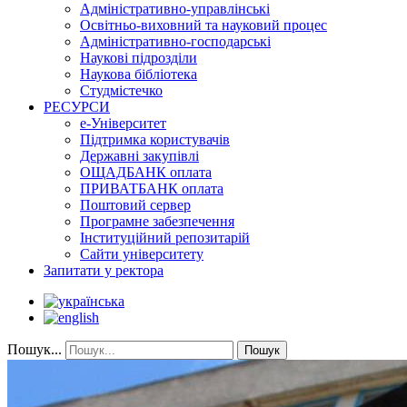
Адміністративно-управлінські
Освітньо-виховний та науковий процес
Адміністративно-господарські
Наукові підрозділи
Наукова бібліотека
Студмістечко
РЕСУРСИ
е-Університет
Підтримка користувачів
Державні закупівлі
ОЩАДБАНК оплата
ПРИВАТБАНК оплата
Поштовий сервер
Програмне забезпечення
Інституційний репозитарій
Сайти університету
Запитати у ректора
Пошук...
Пошук