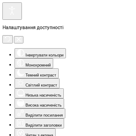
Налаштування доступності
Інвертувати кольори
Монохромний
Темний контраст
Світлий контраст
Низька насиченість
Висока насиченість
Виділити посилання
Виділити заголовки
Читач з екрана