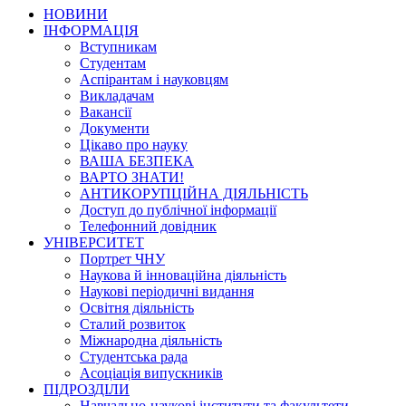
НОВИНИ
ІНФОРМАЦІЯ
Вступникам
Студентам
Аспірантам і науковцям
Викладачам
Вакансії
Документи
Цікаво про науку
ВАША БЕЗПЕКА
ВАРТО ЗНАТИ!
АНТИКОРУПЦІЙНА ДІЯЛЬНІСТЬ
Доступ до публічної інформації
Телефонний довідник
УНІВЕРСИТЕТ
Портрет ЧНУ
Наукова й інноваційна діяльність
Наукові періодичні видання
Освітня діяльність
Сталий розвиток
Міжнародна діяльність
Студентська рада
Асоціація випускників
ПІДРОЗДІЛИ
Навчально-наукові інститути та факультети