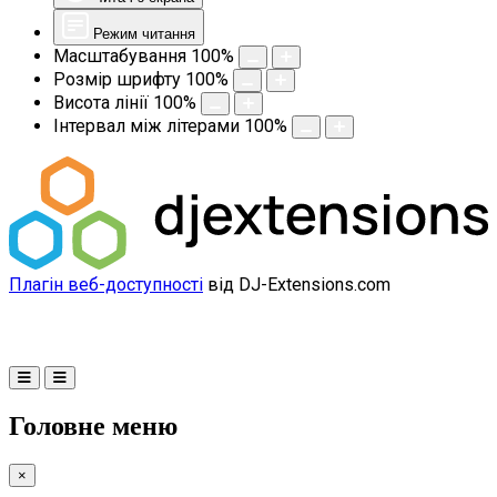
Режим читання
Масштабування
100
%
Розмір шрифту
100
%
Висота лінії
100
%
Інтервал між літерами
100
%
Плагін веб-доступності
від DJ-Extensions.com
Головне меню
×