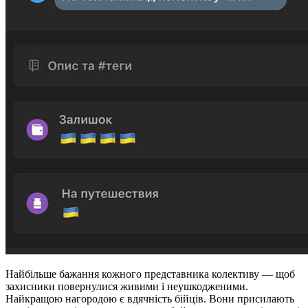
Найбільше бажання кожного представника колективу — щоб
захисники повернулися живими і неушкодженими.
Найкращою нагородою є вдячність бійців. Вони присилають