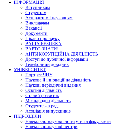
ІНФОРМАЦІЯ
Вступникам
Студентам
Аспірантам і науковцям
Викладачам
Вакансії
Документи
Цікаво про науку
ВАША БЕЗПЕКА
ВАРТО ЗНАТИ!
АНТИКОРУПЦІЙНА ДІЯЛЬНІСТЬ
Доступ до публічної інформації
Телефонний довідник
УНІВЕРСИТЕТ
Портрет ЧНУ
Наукова й інноваційна діяльність
Наукові періодичні видання
Освітня діяльність
Сталий розвиток
Міжнародна діяльність
Студентська рада
Асоціація випускників
ПІДРОЗДІЛИ
Навчально-наукові інститути та факультети
Навчально-наукові центри