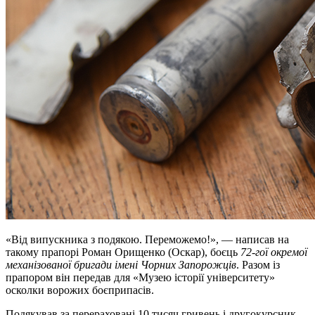
«Від випускника з подякою. Переможемо!», — написав на
такому прапорі Роман Орищенко (Оскар), боєць
72-гої окрем
ої
механізован
ої
бригад
и
імені Чорних Запорожців
. Разом із
прапором він передав для «Музею історії університету»
осколки ворожих боєприпасів.
Подякував за перераховані 10 тисяч гривень і другокурсник