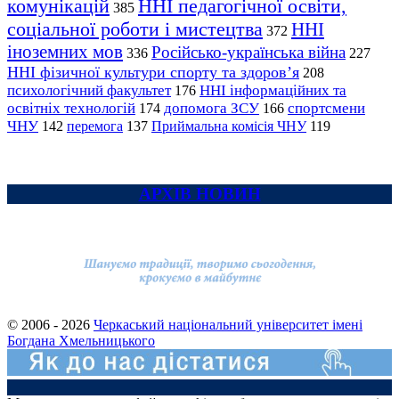
комунікацій
ННІ педагогічної освіти,
385
соціальної роботи і мистецтва
ННІ
372
іноземних мов
Російсько-українська війна
336
227
ННІ фізичної культури спорту та здоров’я
208
психологічний факультет
ННІ інформаційних та
176
освітніх технологій
допомога ЗСУ
спортсмени
174
166
ЧНУ
перемога
142
137
Приймальна комісія ЧНУ
119
АРХІВ НОВИН
© 2006 - 2026
Черкаський національний університет імені
Богдана Хмельницького