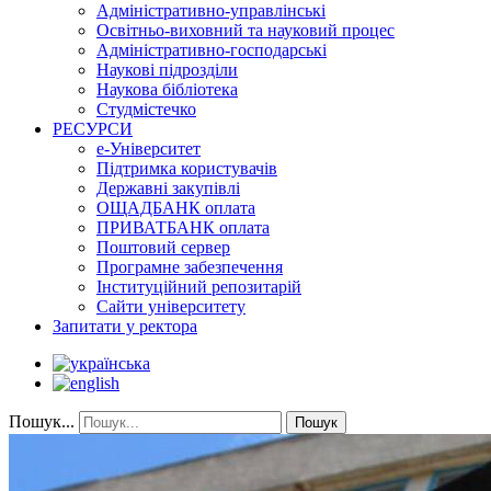
Адміністративно-управлінські
Освітньо-виховний та науковий процес
Адміністративно-господарські
Наукові підрозділи
Наукова бібліотека
Студмістечко
РЕСУРСИ
е-Університет
Підтримка користувачів
Державні закупівлі
ОЩАДБАНК оплата
ПРИВАТБАНК оплата
Поштовий сервер
Програмне забезпечення
Інституційний репозитарій
Сайти університету
Запитати у ректора
Пошук...
Пошук