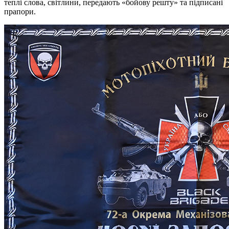
теплі слова, світлини, передають «бойову решту» та підписані
прапори.