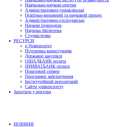
Навчально-наукові центри
Адміністративно-управлінські
Освітньо-виховний та науковий процес
Адміністративно-господарські
Наукові підрозділи
Наукова бібліотека
Студмістечко
РЕСУРСИ
е-Університет
Підтримка користувачів
Державні закупівлі
ОЩАДБАНК оплата
ПРИВАТБАНК оплата
Поштовий сервер
Програмне забезпечення
Інституційний репозитарій
Сайти університету
Запитати у ректора
НОВИНИ