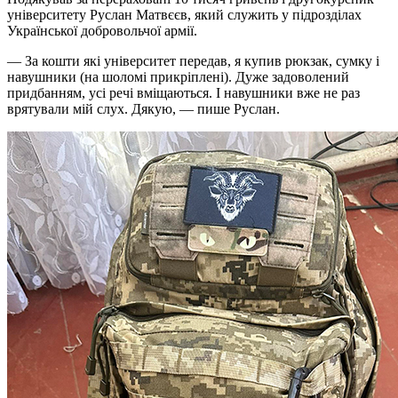
університету Руслан Матвєєв, який служить у підрозділах
Української добровольчої армії.
— За кошти які університет передав, я купив рюкзак, сумку і
навушники (на шоломі прикріплені). Дуже задоволений
придбанням, усі речі вміщаються. І навушники вже не раз
врятували мій слух. Дякую, — пише Руслан.