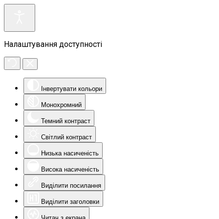
Налаштування доступності
Інвертувати кольори
Монохромний
Темний контраст
Світлий контраст
Низька насиченість
Висока насиченість
Виділити посилання
Виділити заголовки
Читач з екрана